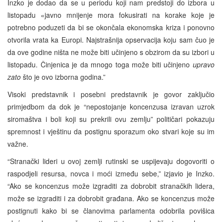
Inzko je dodao da se u periodu koji nam predstoji do izbora u
listopadu «javno mnijenje mora fokusirati na korake koje je
potrebno poduzeti da bi se okončala ekonomska kriza i ponovno
otvorila vrata ka Europi. Najstrašnija opservacija koju sam čuo je
da ove godine ništa ne može biti učinjeno s obzirom da su izbori u
listopadu. Činjenica je da mnogo toga može biti učinjeno
upravo
zato
što je ovo izborna godina.”
Visoki predstavnik i posebni predstavnik je govor zaključio
primjedbom da dok je “nepostojanje koncenzusa izravan uzrok
siromaštva i boli koji su prekrili ovu zemlju” političari pokazuju
spremnost i vještinu da postignu sporazum oko stvari koje su im
važne.
“Stranački lideri u ovoj zemlji rutinski se uspijevaju dogovoriti o
raspodjeli resursa, novca i moći između sebe,” izjavio je Inzko.
“Ako se koncenzus može izgraditi za dobrobit stranačkih lidera,
može se izgraditi i za dobrobit građana. Ako se koncenzus može
postignuti kako bi se članovima parlamenta odobrila povišica