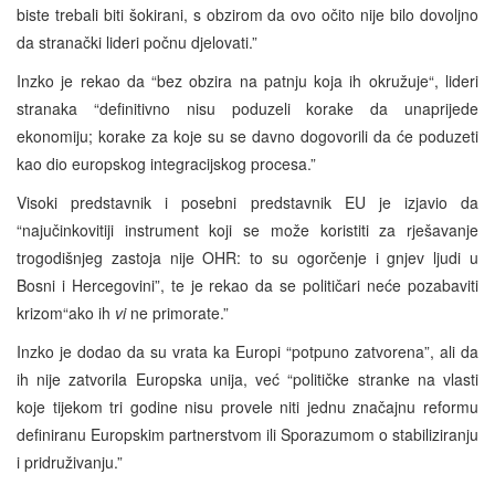
biste trebali biti šokirani, s obzirom da ovo očito nije bilo dovoljno
da stranački lideri počnu djelovati.”
Inzko je rekao da “bez obzira na patnju koja ih okružuje“, lideri
stranaka “definitivno nisu poduzeli korake da unaprijede
ekonomiju; korake za koje su se davno dogovorili da će poduzeti
kao dio europskog integracijskog procesa.”
Visoki predstavnik i posebni predstavnik EU je izjavio da
“najučinkovitiji instrument koji se može koristiti za rješavanje
trogodišnjeg zastoja nije OHR: to su ogorčenje i gnjev ljudi u
Bosni i Hercegovini”, te je rekao da se političari neće pozabaviti
krizom“ako ih
vi
ne primorate.”
Inzko je dodao da su vrata ka Europi “potpuno zatvorena”, ali da
ih nije zatvorila Europska unija, već “političke stranke na vlasti
koje tijekom tri godine nisu provele niti jednu značajnu reformu
definiranu Europskim partnerstvom ili Sporazumom o stabiliziranju
i pridruživanju.”