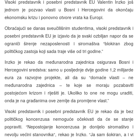
Visoki predstavnik i posebni predstavnik EU Valentin Inzko još
jednom je pozvao vlasti u Bosni i Hercegovini da okončaju
ekonomsku krizu i ponovno otvore vrata ka Europi.
Obraćajući se danas sveučilišnim studentima, visoki predstavnik i
posebni predstavnik EU je izjavio da je svaki ozbiljan napor da se
ograniči širenje nezaposlenosti i siromaštva “blokiran zbog
političkog zastoja koji sada traje više od tri godine.”
Inzko je rekao da međunarodna zajednica osigurava Bosni i
Hercegovini sredstva: samo u posljednje dvije godine 1,2 milijarde
eura za razvojne projekte, ali da su “domaće vlasti – ne
međunarodna zajednica – te koje se moraju pozabaviti
postojećom krizom i riješiti je. Ukoliko to one ne mogu uraditi,
onda je na građanima ove zemlje da promijene vlast.”
Visoki predstavnik i posebni predstavnik EU je rekao da je bez
političkog koncenzusa nemoguće očekivati da će se stanje
popraviti. “Nepostojanje koncenzusa je donijelo siromaštvo i
nevolju većini stanovnika“, rekao je Inzko. “Ja sam šokiran, a i vi