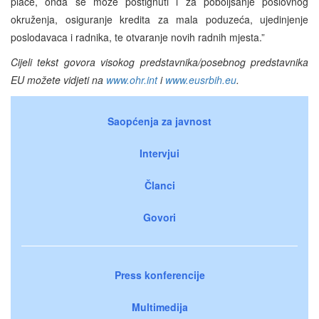
plaće, onda se može postignuti i za poboljšanje poslovnog
okruženja, osiguranje kredita za mala poduzeća, ujedinjenje
poslodavaca i radnika, te otvaranje novih radnih mjesta.”
Cijeli tekst govora visokog predstavnika/posebnog predstavnika
EU možete vidjeti na
www.ohr.int
i
www.eusrbih.eu
.
Saopćenja za javnost
Intervjui
Članci
Govori
Press konferencije
Multimedija