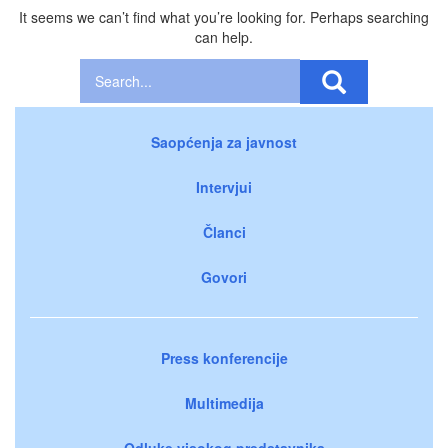
It seems we can’t find what you’re looking for. Perhaps searching
can help.
Saopćenja za javnost
Intervjui
Članci
Govori
Press konferencije
Multimedija
Odluke visokog predstavnika