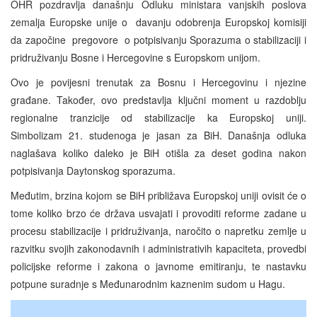
OHR pozdravlja današnju Odluku ministara vanjskih poslova
zemalja Europske unije o davanju odobrenja Europskoj komisiji
da započine pregovore o potpisivanju Sporazuma o stabilizaciji i
pridruživanju Bosne i Hercegovine s Europskom unijom.
Ovo je povijesni trenutak za Bosnu i Hercegovinu i njezine
građane. Također, ovo predstavlja ključni moment u razdoblju
regionalne tranzicije od stabilizacije ka Europskoj uniji.
Simbolizam 21. studenoga je jasan za BiH. Današnja odluka
naglašava koliko daleko je BiH otišla za deset godina nakon
potpisivanja Daytonskog sporazuma.
Međutim, brzina kojom se BiH približava Europskoj uniji ovisit će o
tome koliko brzo će država usvajati i provoditi reforme zadane u
procesu stabilizacije i pridruživanja, naročito o napretku zemlje u
razvitku svojih zakonodavnih i administrativih kapaciteta, provedbi
policijske reforme i zakona o javnome emitiranju, te nastavku
potpune suradnje s Međunarodnim kaznenim sudom u Hagu.