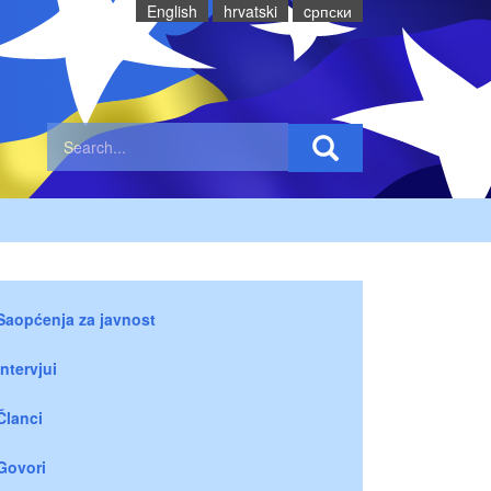
English
hrvatski
cрпски
Saopćenja za javnost
Intervjui
Članci
Govori