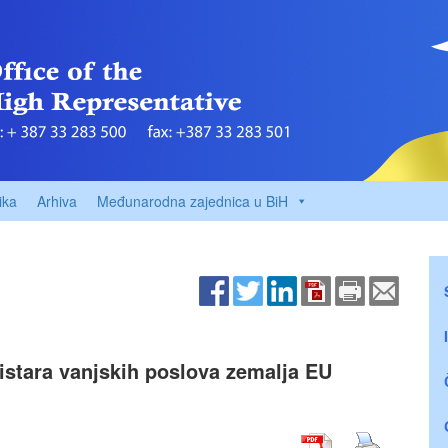
ika
Arhiva
Međunarodna zajednica u BiH
istara vanjskih poslova zemalja EU