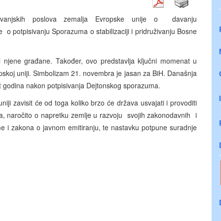
 vanjskih poslova zemalja Evropske unije o davanju
o potpisivanju Sporazuma o stabilizaciji i pridruživanju Bosne
 i njene građane. Također, ovo predstavlja ključni momenat u
ropskoj uniji. Simbolizam 21. novembra je jasan za BiH. Današnja
set godina nakon potpisivanja Dejtonskog sporazuma.
ji zavisit će od toga koliko brzo će država usvajati i provoditi
nja, naročito o napretku zemlje u razvoju svojih zakonodavnih i
orme i zakona o javnom emitiranju, te nastavku potpune suradnje