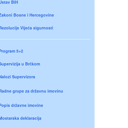
Ustav BiH
Zakoni Bosne i Hercegovine
Rezolucije Vijeća sigurnosti
Program 5+2
Supervizija u Brčkom
Nalozi Supervizora
Radne grupe za državnu imovinu
Popis državne imovine
Mostarska deklaracija