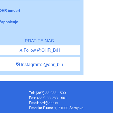
OHR tenderi
Zaposlenje
PRATITE NAS
Follow @OHR_BiH
Instagram: @ohr_bih
Tel: (387) 33 283 - 500
Fax: (387) 33 283 - 501
Email:
srd@ohr.int
Emerika Bluma 1, 71000 Sarajevo