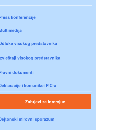
Press konferencije
Multimedija
Odluke visokog predstavnika
Izvještaji visokog predstavnika
Pravni dokumenti
Deklaracije i komunikei PIC-a
Zahtjevi za intervjue
Dejtonski mirovni sporazum