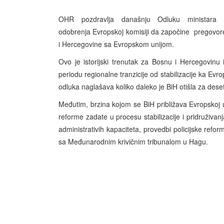
OHR pozdravlja današnju Odluku ministara
odobrenja Evropskoj komisiji da započine pregovore 
i Hercegovine sa Evropskom unijom.
Ovo je istorijski trenutak za Bosnu i Hercegovinu
periodu regionalne tranzicije od stabilizacije ka Ev
odluka naglašava koliko daleko je BiH otišla za de
Međutim, brzina kojom se BiH približava Evropskoj uni
reforme zadate u procesu stabilizacije i pridruživa
administrativih kapaciteta, provedbi policijske ref
sa Međunarodnim krivičnim tribunalom u Hagu.