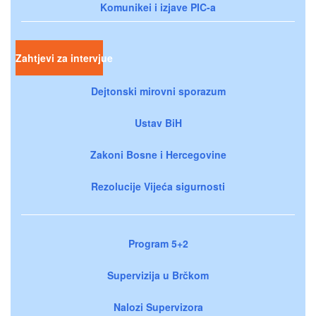
Komunikei i izjave PIC-a
Zahtjevi za intervjue
Dejtonski mirovni sporazum
Ustav BiH
Zakoni Bosne i Hercegovine
Rezolucije Vijeća sigurnosti
Program 5+2
Supervizija u Brčkom
Nalozi Supervizora