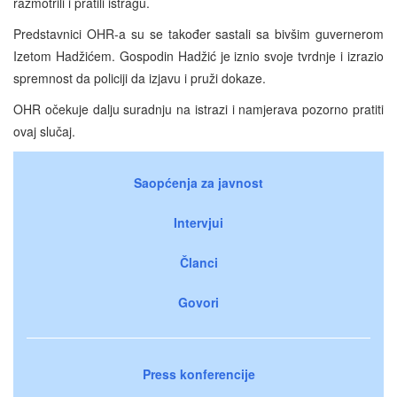
razmotrili i pratili istragu.
Predstavnici OHR-a su se također sastali sa bivšim guvernerom
Izetom Hadžićem. Gospodin Hadžić je iznio svoje tvrdnje i izrazio
spremnost da policiji da izjavu i pruži dokaze.
OHR očekuje dalju suradnju na istrazi i namjerava pozorno pratiti
ovaj slučaj.
Saopćenja za javnost
Intervjui
Članci
Govori
Press konferencije