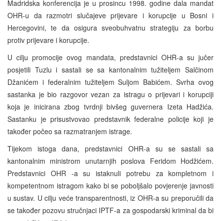
Madridska konferencija je u prosincu 1998. godine dala mandat
OHR-u da razmotri slučajeve prijevare i korupcije u Bosni i
Hercegovini, te da osigura sveobuhvatnu strategiju za borbu
protiv prijevare i korupcije.
U cilju promocije ovog mandata, predstavnici OHR-a su jučer
posjetili Tuzlu i sastali se sa kantonalnim tužiteljem Salčinom
Džanićem i federalnim tužiteljem Suljom Babićem. Svrha ovog
sastanka je bio razgovor vezan za istragu o prijevari i korupciji
koja je inicirana zbog tvrdnji bivšeg guvernera Izeta Hadžića.
Sastanku je prisustvovao predstavnik federalne policije koji je
također počeo sa razmatranjem istrage.
Tijekom istoga dana, predstavnici OHR-a su se sastali sa
kantonalnim ministrom unutarnjih poslova Feridom Hodžićem.
Predstavnici OHR -a su istaknuli potrebu za kompletnom i
kompetentnom istragom kako bi se poboljšalo povjerenje javnosti
u sustav. U cilju veće transparentnosti, iz OHR-a su preporučili da
se također pozovu stručnjaci IPTF-a za gospodarski kriminal da bi