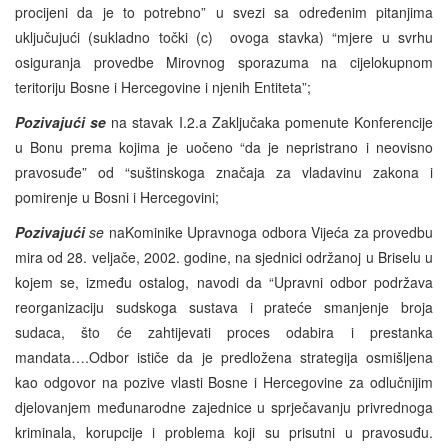
procijeni da je to potrebno” u svezi sa određenim pitanjima
uključujući (sukladno točki (c) ovoga stavka) “mjere u svrhu
osiguranja provedbe Mirovnog sporazuma na cijelokupnom
teritoriju Bosne i Hercegovine i njenih Entiteta”;
Pozivajući se
na stavak I.2.a Zaključaka pomenute Konferencije
u Bonu prema kojima je uočeno “da je nepristrano i neovisno
pravosuđe” od “suštinskoga značaja za vladavinu zakona i
pomirenje u Bosni i Hercegovini;
Pozivajući
se
naKominike Upravnoga odbora Vijeća za provedbu
mira od 28. veljače, 2002. godine, na sjednici održanoj u Briselu u
kojem se, između ostalog, navodi da “Upravni odbor podržava
reorganizaciju sudskoga sustava i prateće smanjenje broja
sudaca, što će zahtijevati proces odabira i prestanka
mandata….Odbor ističe da je predložena strategija osmišljena
kao odgovor na pozive vlasti Bosne i Hercegovine za odlučnijim
djelovanjem međunarodne zajednice u sprječavanju privrednoga
kriminala, korupcije i problema koji su prisutni u pravosuđu.