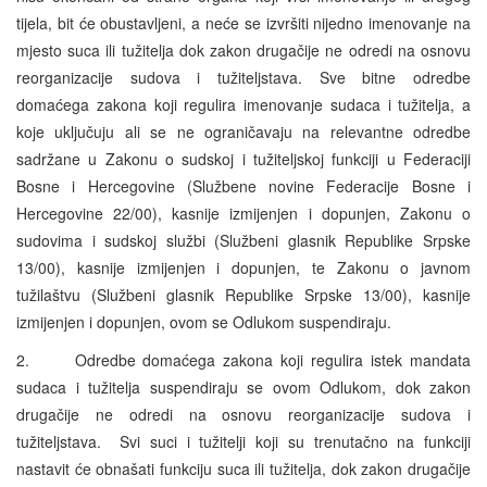
tijela, bit će obustavljeni, a neće se izvršiti nijedno imenovanje na
mjesto suca ili tužitelja dok zakon drugačije ne odredi na osnovu
reorganizacije sudova i tužiteljstava. Sve bitne odredbe
domaćega zakona koji regulira imenovanje sudaca i tužitelja, a
koje uključuju ali se ne ograničavaju na relevantne odredbe
sadržane u Zakonu o sudskoj i tužiteljskoj funkciji u Federaciji
Bosne i Hercegovine (Službene novine Federacije Bosne i
Hercegovine 22/00), kasnije izmijenjen i dopunjen, Zakonu o
sudovima i sudskoj službi (Službeni glasnik Republike Srpske
13/00), kasnije izmijenjen i dopunjen, te Zakonu o javnom
tužilaštvu (Službeni glasnik Republike Srpske 13/00), kasnije
izmijenjen i dopunjen, ovom se Odlukom suspendiraju.
2. Odredbe domaćega zakona koji regulira istek mandata
sudaca i tužitelja suspendiraju se ovom Odlukom, dok zakon
drugačije ne odredi na osnovu reorganizacije sudova i
tužiteljstava. Svi suci i tužitelji koji su trenutačno na funkciji
nastavit će obnašati funkciju suca ili tužitelja, dok zakon drugačije