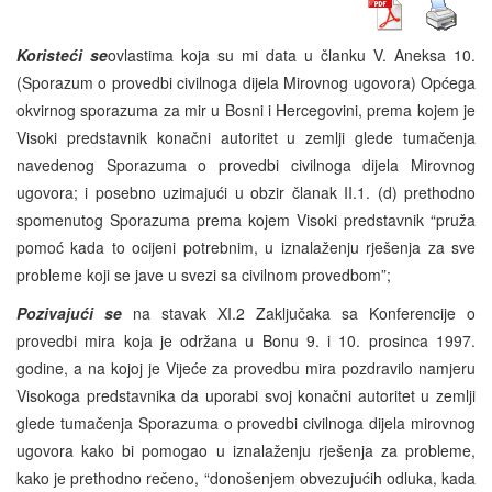
Koristeći se
ovlastima koja su mi data u članku V. Aneksa 10.
(Sporazum o provedbi civilnoga dijela Mirovnog ugovora) Općega
okvirnog sporazuma za mir u Bosni i Hercegovini, prema kojem je
Visoki predstavnik konačni autoritet u zemlji glede tumačenja
navedenog Sporazuma o provedbi civilnoga dijela Mirovnog
ugovora; i posebno uzimajući u obzir članak II.1. (d) prethodno
spomenutog Sporazuma prema kojem Visoki predstavnik “pruža
pomoć kada to ocijeni potrebnim, u iznalaženju rješenja za sve
probleme koji se jave u svezi sa civilnom provedbom”;
Pozivajući se
na stavak XI.2 Zaključaka sa Konferencije o
provedbi mira koja je održana u Bonu 9. i 10. prosinca 1997.
godine, a na kojoj je Vijeće za provedbu mira pozdravilo namjeru
Visokoga predstavnika da uporabi svoj konačni autoritet u zemlji
glede tumačenja Sporazuma o provedbi civilnoga dijela mirovnog
ugovora kako bi pomogao u iznalaženju rješenja za probleme,
kako je prethodno rečeno, “donošenjem obvezujućih odluka, kada