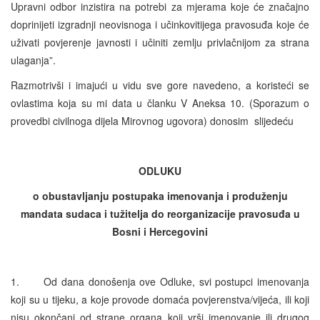
Upravni odbor inzistira na potrebi za mjerama koje će značajno
doprinijeti izgradnji neovisnoga i učinkovitijega pravosuđa koje će
uživati povjerenje javnosti i učiniti zemlju privlačnijom za strana
ulaganja”.
Razmotrivši i imajući u vidu sve gore navedeno, a koristeći se
ovlastima koja su mi data u članku V Aneksa 10. (Sporazum o
provedbi civilnoga dijela Mirovnog ugovora) donosim slijedeću
ODLUKU
o obustavljanju postupaka imenovanja i produženju
mandata sudaca i tužitelja do reorganizacije pravosuđa u
Bosni i Hercegovini
1. Od dana donošenja ove Odluke, svi postupci imenovanja
koji su u tijeku, a koje provode domaća povjerenstva/vijeća, ili koji
nisu okončani od strane organa koji vrši imenovanje ili drugog