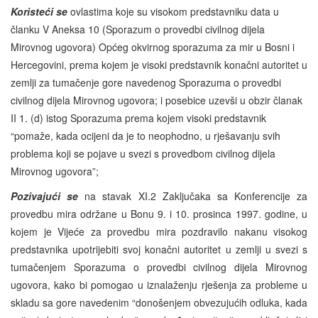
Koristeći se
ovlastima koje su visokom predstavniku data u
članku V Aneksa 10 (Sporazum o provedbi civilnog dijela
Mirovnog ugovora) Općeg okvirnog sporazuma za mir u Bosni i
Hercegovini, prema kojem je visoki predstavnik konačni autoritet u
zemlji za tumačenje gore navedenog Sporazuma o provedbi
civilnog dijela Mirovnog ugovora; i posebice uzevši u obzir članak
II 1. (d) istog Sporazuma prema kojem visoki predstavnik
“pomaže, kada ocijeni da je to neophodno, u rješavanju svih
problema koji se pojave u svezi s provedbom civilnog dijela
Mirovnog ugovora”;
Pozivajući se
na stavak XI.2 Zaključaka sa Konferencije za
provedbu mira održane u Bonu 9. i 10. prosinca 1997. godine, u
kojem je Vijeće za provedbu mira pozdravilo nakanu visokog
predstavnika upotrijebiti svoj konačni autoritet u zemlji u svezi s
tumačenjem Sporazuma o provedbi civilnog dijela Mirovnog
ugovora, kako bi pomogao u iznalaženju rješenja za probleme u
skladu sa gore navedenim “donošenjem obvezujućih odluka, kada