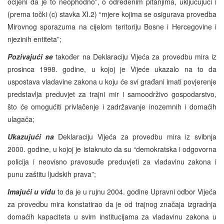
ocijeni da je to neophodno”, o određenim pitanjima, uključujući i
(prema točki (c) stavka XI.2) “mjere kojima se osigurava provedba
Mirovnog sporazuma na cijelom teritoriju Bosne i Hercegovine i
njezinih entiteta”;
Pozivajući se
također na Deklaraciju Vijeća za provedbu mira iz
prosinca 1998. godine, u kojoj je Vijeće ukazalo na to da
uspostava vladavine zakona u koju će svi građani imati povjerenje
predstavlja preduvjet za trajni mir i samoodrživo gospodarstvo,
što će omogućiti privlačenje i zadržavanje inozemnih i domaćih
ulagača;
Ukazujući na
Deklaraciju Vijeća za provedbu mira iz svibnja
2000. godine, u kojoj je istaknuto da su “demokratska i odgovorna
policija i neovisno pravosuđe preduvjeti za vladavinu zakona i
punu zaštitu ljudskih prava”;
Imajući u vidu
to da je u rujnu 2004. godine Upravni odbor Vijeća
za provedbu mira konstatirao da je od trajnog značaja izgradnja
domaćih kapaciteta u svim institucijama za vladavinu zakona u