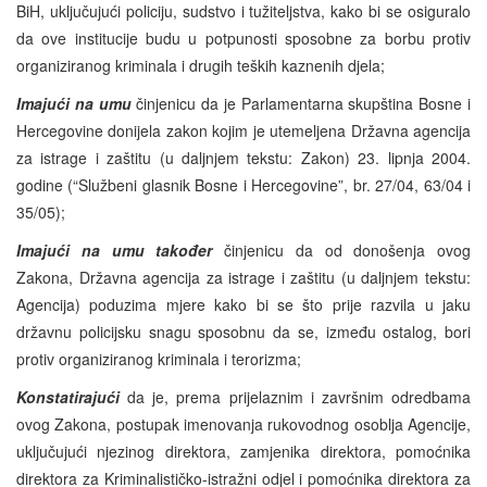
BiH, uključujući policiju, sudstvo i tužiteljstva, kako bi se osiguralo
da ove institucije budu u potpunosti sposobne za borbu protiv
organiziranog kriminala i drugih teških kaznenih djela;
Imajući na umu
činjenicu da je Parlamentarna skupština Bosne i
Hercegovine donijela zakon kojim je utemeljena Državna agencija
za istrage i zaštitu (u daljnjem tekstu: Zakon) 23. lipnja 2004.
godine (“Službeni glasnik Bosne i Hercegovine”, br. 27/04, 63/04 i
35/05);
Imajući na umu također
činjenicu da od donošenja ovog
Zakona, Državna agencija za istrage i zaštitu (u daljnjem tekstu:
Agencija) poduzima mjere kako bi se što prije razvila u jaku
državnu policijsku snagu sposobnu da se, između ostalog, bori
protiv organiziranog kriminala i terorizma;
Konstatirajući
da je, prema prijelaznim i završnim odredbama
ovog Zakona, postupak imenovanja rukovodnog osoblja Agencije,
uključujući njezinog direktora, zamjenika direktora, pomoćnika
direktora za Kriminalističko-istražni odjel i pomoćnika direktora za