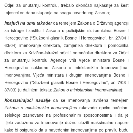
Odjel za unutarnju kontrolu, trebalo okončati najkasnije za šest
mjeseci od dana stupanja na snagu navedenog Zakona;
Imajući na umu također
da temeljem Zakona o Državnoj agenciji
za istrage i zaštitu i Zakona o policijskim službenicima Bosne i
Hercegovine (“Službeni glasnik Bosne i Hercegovine”, br. 27/04 i
63/04) imenovanje direktora, zamjenika direktora i pomoćnika
direktora za Krivično-istražni odjel i pomoćnika direktora za Odjel
za unutarnju kontrolu Agencije vrši Vijeće ministara Bosne i
Hercegovine sukladno Zakonu o ministarskim imenovanjima,
imenovanjima Vijeća ministara i drugim imenovanjima Bosne i
Hercegovine (“Službeni glasnik Bosne i Hercegovine”, br. 7/03 i
37/03) (u daljnjem tekstu:
Zakon o ministarskim imenovanjima
);
Konstatirajući
nadalje
da se imenovanja izvršena temeljem
Zakona o ministarskim imenovanjima
rukovode općim načelom
selekcije zasnovane na profesionalnim sposobnostima i da je
tijelo zaduženo za imenovanje dužno uložiti maksimalne napore
kako bi osiguralo da u navedenim imenovanjima po pravilu budu