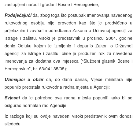
zastupljeni narodi i građani Bosne i Hercegovine;
Podsjećajući
da, zbog toga što postupak imenovanja navedenog
rukovodnog osoblja nije proveden kao što je predviđeno u
prijelaznim i završnim odredbama Zakona o Državnoj agenciji za
istrage i zaštitu, visoki je predstavnik u prosincu 2004. godine
donio Odluku kojom je izmijenio i dopunio Zakon o Državnoj
agenciji za istrage i zaštitu, čime je produžen rok za navedena
imenovanja za dodatna dva mjeseca (“Službeni glasnik Bosne i
Hercegovine”, br. 63/04 i 35/05);
Uzimajući u obzir
da, do dana danas, Vijeće ministara nije
popunilo preostala rukovodna radna mjesta u Agenciji;
Svjesni
da je potrebno ova radna mjesta popuniti kako bi se
osigurao normalan rad Agencije;
Iz razloga koji su ovdje navedeni visoki predstavnik ovim donosi
sljedeću