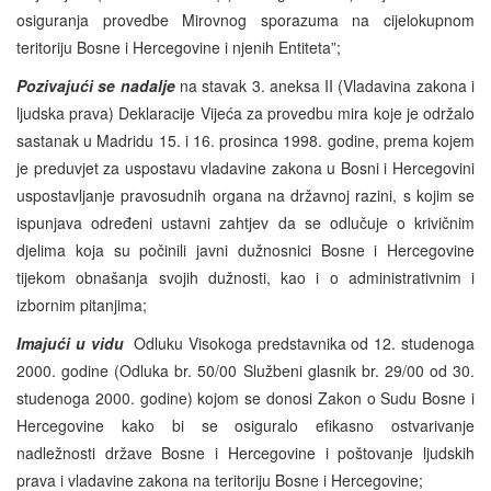
osiguranja provedbe Mirovnog sporazuma na cijelokupnom
teritoriju Bosne i Hercegovine i njenih Entiteta”;
Pozivajući se nadalje
na stavak 3. aneksa II (Vladavina zakona i
ljudska prava) Deklaracije Vijeća za provedbu mira koje je održalo
sastanak u Madridu 15. i 16. prosinca 1998. godine, prema kojem
je preduvjet za uspostavu vladavine zakona u Bosni i Hercegovini
uspostavljanje pravosudnih organa na državnoj razini, s kojim se
ispunjava određeni ustavni zahtjev da se odlučuje o krivičnim
djelima koja su počinili javni dužnosnici Bosne i Hercegovine
tijekom obnašanja svojih dužnosti, kao i o administrativnim i
izbornim pitanjima;
Imajući u vidu
Odluku Visokoga predstavnika od 12. studenoga
2000. godine (Odluka br. 50/00 Službeni glasnik br. 29/00 od 30.
studenoga 2000. godine) kojom se donosi Zakon o Sudu Bosne i
Hercegovine kako bi se osiguralo efikasno ostvarivanje
nadležnosti države Bosne i Hercegovine i poštovanje ljudskih
prava i vladavine zakona na teritoriju Bosne i Hercegovine;