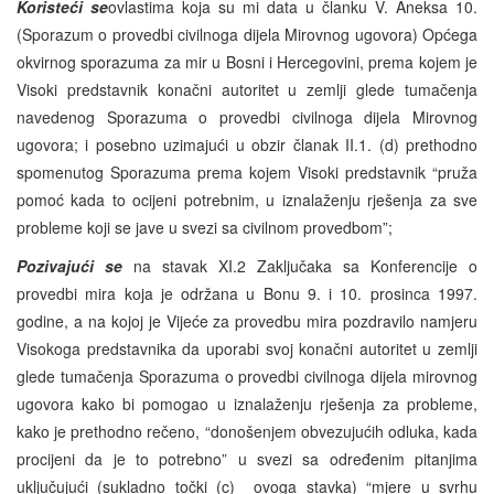
Koristeći se
ovlastima koja su mi data u članku V. Aneksa 10.
(Sporazum o provedbi civilnoga dijela Mirovnog ugovora) Općega
okvirnog sporazuma za mir u Bosni i Hercegovini, prema kojem je
Visoki predstavnik konačni autoritet u zemlji glede tumačenja
navedenog Sporazuma o provedbi civilnoga dijela Mirovnog
ugovora; i posebno uzimajući u obzir članak II.1. (d) prethodno
spomenutog Sporazuma prema kojem Visoki predstavnik “pruža
pomoć kada to ocijeni potrebnim, u iznalaženju rješenja za sve
probleme koji se jave u svezi sa civilnom provedbom”;
Pozivajući se
na stavak XI.2 Zaključaka sa Konferencije o
provedbi mira koja je održana u Bonu 9. i 10. prosinca 1997.
godine, a na kojoj je Vijeće za provedbu mira pozdravilo namjeru
Visokoga predstavnika da uporabi svoj konačni autoritet u zemlji
glede tumačenja Sporazuma o provedbi civilnoga dijela mirovnog
ugovora kako bi pomogao u iznalaženju rješenja za probleme,
kako je prethodno rečeno, “donošenjem obvezujućih odluka, kada
procijeni da je to potrebno” u svezi sa određenim pitanjima
uključujući (sukladno točki (c) ovoga stavka) “mjere u svrhu