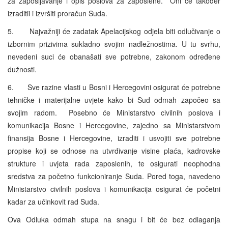
za zapošljavanje i opis poslova za zaposlene. Oni će također
izraditii i izvršiti proračun Suda.
5. Najvažniji će zadatak Apelacijskog odjela biti odlučivanje o
izbornim prizivima sukladno svojim nadležnostima. U tu svrhu,
nevedeni suci će obanašati sve potrebne, zakonom određene
dužnosti.
6. Sve razine vlasti u Bosni i Hercegovini osigurat će potrebne
tehničke i materijalne uvjete kako bi Sud odmah započeo sa
svojim radom. Posebno će Ministarstvo civilnih poslova i
komunikacija Bosne i Hercegovine, zajedno sa Ministarstvom
finansija Bosne i Hercegovine, izraditi i usvojiti sve potrebne
propise koji se odnose na utvrđivanje visine plaća, kadrovske
strukture i uvjeta rada zaposlenih, te osigurati neophodna
sredstva za početno funkcioniranje Suda. Pored toga, navedeno
Ministarstvo civilnih poslova i komunikacija osigurat će početni
kadar za učinkovit rad Suda.
Ova Odluka odmah stupa na snagu i bit će bez odlaganja