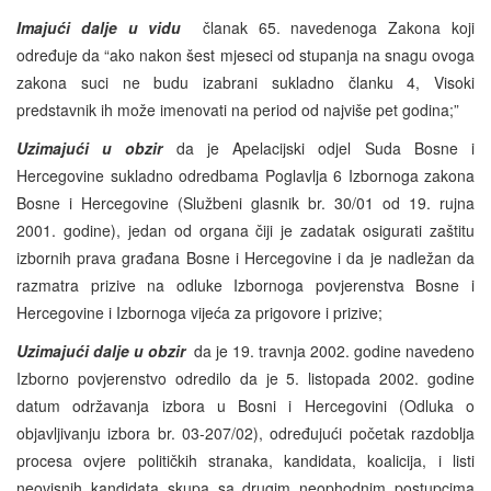
Imajući dalje u vidu
članak 65. navedenoga Zakona koji
određuje da “ako nakon šest mjeseci od stupanja na snagu ovoga
zakona suci ne budu izabrani sukladno članku 4, Visoki
predstavnik ih može imenovati na period od najviše pet godina;”
Uzimajući u obzir
da je Apelacijski odjel Suda Bosne i
Hercegovine sukladno odredbama Poglavlja 6 Izbornoga zakona
Bosne i Hercegovine (Službeni glasnik br. 30/01 od 19. rujna
2001. godine), jedan od organa čiji je zadatak osigurati zaštitu
izbornih prava građana Bosne i Hercegovine i da je nadležan da
razmatra prizive na odluke Izbornoga povjerenstva Bosne i
Hercegovine i Izbornoga vijeća za prigovore i prizive;
Uzimajući dalje u obzir
da je 19. travnja 2002. godine navedeno
Izborno povjerenstvo odredilo da je 5. listopada 2002. godine
datum održavanja izbora u Bosni i Hercegovini (Odluka o
objavljivanju izbora br. 03-207/02), određujući početak razdoblja
procesa ovjere političkih stranaka, kandidata, koalicija, i listi
neovisnih kandidata skupa sa drugim neophodnim postupcima