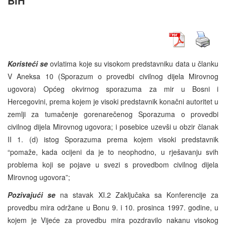
BiH
Koristeći se
ovlatima koje su visokom predstavniku data u članku
V Aneksa 10 (Sporazum o provedbi civilnog dijela Mirovnog
ugovora) Općeg okvirnog sporazuma za mir u Bosni i
Hercegovini, prema kojem je visoki predstavnik konačni autoritet u
zemlji za tumačenje gorenarečenog Sporazuma o provedbi
civilnog dijela Mirovnog ugovora; i posebice uzevši u obzir članak
II 1. (d) istog Sporazuma prema kojem visoki predstavnik
“pomaže, kada ocijeni da je to neophodno, u rješavanju svih
problema koji se pojave u svezi s provedbom civilnog dijela
Mirovnog ugovora”;
Pozivajući se
na stavak XI.2 Zaključaka sa Konferencije za
provedbu mira održane u Bonu 9. i 10. prosinca 1997. godine, u
kojem je Vijeće za provedbu mira pozdravilo nakanu visokog