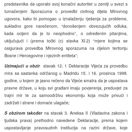
predstavnika da uporabi svoj konačni autoritet u zemlji u svezi s
tumačenjem Sporazuma o provedbi civilnog dijela Mirovnog
ugovora, kako bi pomogao u iznalaženju rješenja za probleme,
sukladno gore narečenom, “donošenjem obvezujućih odluka,
kada ocijeni da je to neophodno”, o određenim pitanjima,
uključujući i (prema točki (c) stavka XI.2) “mjere kojima se
osigurava provedba Mirovnog sporazuma na cijelom teritoriju
Bosne i Hercegovine i njezinih entiteta”;
Uzimajući u obzir
stavak 12. 1 Deklaracije Vijeća za provedbu
mira sa sastanka održanog u Madridu 15. i 16. prosinca 1998.
godine, u kojem je jasno rečeno da Vijeće smatra da je uspostava
pravne države, u koju svi građani imaju povjerenja, preduvjet za
trajni mir te za samoodrživu ekonomiju koja može privući i
zadržati i strane i domaće ulagače;
S obzirom također
na stavak 3. Aneksa II (Vladavina zakona i
ljudska prava) prethodno navedene Deklaracije, prema kojem
uspostavljanje pravosudnih institucija na razini države, koje