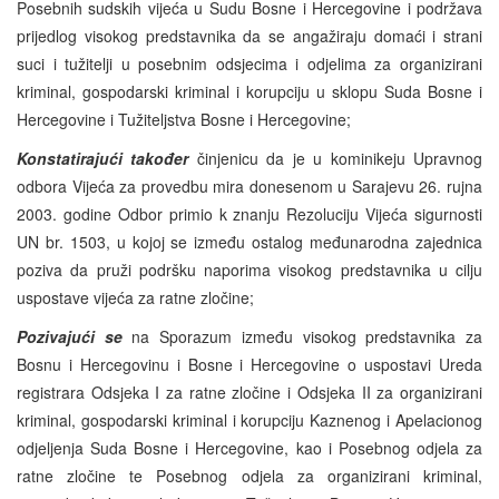
Posebnih sudskih vijeća u Sudu Bosne i Hercegovine i podržava
prijedlog visokog predstavnika da se angažiraju domaći i strani
suci i tužitelji u posebnim odsjecima i odjelima za organizirani
kriminal, gospodarski kriminal i korupciju u sklopu Suda Bosne i
Hercegovine i Tužiteljstva Bosne i Hercegovine;
Konstatirajući također
činjenicu da je u kominikeju Upravnog
odbora Vijeća za provedbu mira donesenom u Sarajevu 26. rujna
2003. godine Odbor primio k znanju Rezoluciju Vijeća sigurnosti
UN br. 1503, u kojoj se između ostalog međunarodna zajednica
poziva da pruži podršku naporima visokog predstavnika u cilju
uspostave vijeća za ratne zločine;
Pozivajući se
na Sporazum između visokog predstavnika za
Bosnu i Hercegovinu i Bosne i Hercegovine o uspostavi Ureda
registrara Odsjeka I za ratne zločine i Odsjeka II za organizirani
kriminal, gospodarski kriminal i korupciju Kaznenog i Apelacionog
odjeljenja Suda Bosne i Hercegovine, kao i Posebnog odjela za
ratne zločine te Posebnog odjela za organizirani kriminal,