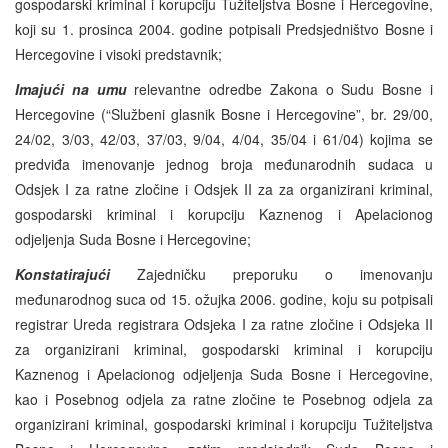
gospodarski kriminal i korupciju Tužiteljstva Bosne i Hercegovine,
koji su 1. prosinca 2004. godine potpisali Predsjedništvo Bosne i
Hercegovine i visoki predstavnik;
Imajući na umu
relevantne odredbe Zakona o Sudu Bosne i
Hercegovine (“Službeni glasnik Bosne i Hercegovine”, br. 29/00,
24/02, 3/03, 42/03, 37/03, 9/04, 4/04, 35/04 i 61/04) kojima se
predviđa imenovanje jednog broja međunarodnih sudaca u
Odsjek I za ratne zločine i Odsjek II za za organizirani kriminal,
gospodarski kriminal i korupciju Kaznenog i Apelacionog
odjeljenja Suda Bosne i Hercegovine;
Konstatirajući
Zajedničku preporuku o imenovanju
međunarodnog suca od 15. ožujka 2006. godine, koju su potpisali
registrar Ureda registrara Odsjeka I za ratne zločine i Odsjeka II
za organizirani kriminal, gospodarski kriminal i korupciju
Kaznenog i Apelacionog odjeljenja Suda Bosne i Hercegovine,
kao i Posebnog odjela za ratne zločine te Posebnog odjela za
organizirani kriminal, gospodarski kriminal i korupciju Tužiteljstva