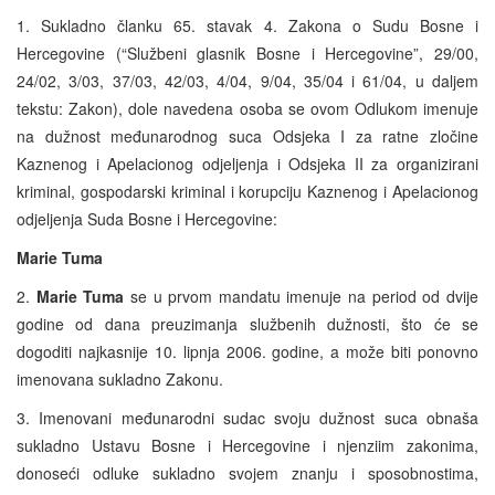
1. Sukladno članku 65. stavak 4. Zakona o Sudu Bosne i
Hercegovine (“Službeni glasnik Bosne i Hercegovine”, 29/00,
24/02, 3/03, 37/03, 42/03, 4/04, 9/04, 35/04 i 61/04, u daljem
tekstu: Zakon), dole navedena osoba se ovom Odlukom imenuje
na dužnost međunarodnog suca Odsjeka I za ratne zločine
Kaznenog i Apelacionog odjeljenja i Odsjeka II za organizirani
kriminal, gospodarski kriminal i korupciju Kaznenog i Apelacionog
odjeljenja Suda Bosne i Hercegovine:
Marie Tuma
2.
Marie Tuma
se u prvom mandatu imenuje na period od dvije
godine od dana preuzimanja službenih dužnosti, što će se
dogoditi najkasnije 10. lipnja 2006. godine, a može biti ponovno
imenovana sukladno Zakonu.
3. Imenovani međunarodni sudac svoju dužnost suca obnaša
sukladno Ustavu Bosne i Hercegovine i njenziim zakonima,
donoseći odluke sukladno svojem znanju i sposobnostima,