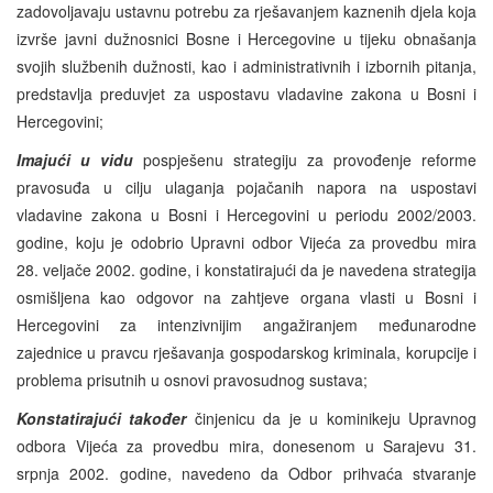
zadovoljavaju ustavnu potrebu za rješavanjem kaznenih djela koja
izvrše javni dužnosnici Bosne i Hercegovine u tijeku obnašanja
svojih službenih dužnosti, kao i administrativnih i izbornih pitanja,
predstavlja preduvjet za uspostavu vladavine zakona u Bosni i
Hercegovini;
Imajući u vidu
pospješenu strategiju za provođenje reforme
pravosuđa u cilju ulaganja pojačanih napora na uspostavi
vladavine zakona u Bosni i Hercegovini u periodu 2002/2003.
godine, koju je odobrio Upravni odbor Vijeća za provedbu mira
28. veljače 2002. godine, i konstatirajući da je navedena strategija
osmišljena kao odgovor na zahtjeve organa vlasti u Bosni i
Hercegovini za intenzivnijim angažiranjem međunarodne
zajednice u pravcu rješavanja gospodarskog kriminala, korupcije i
problema prisutnih u osnovi pravosudnog sustava;
Konstatirajući također
činjenicu da je u kominikeju Upravnog
odbora Vijeća za provedbu mira, donesenom u Sarajevu 31.
srpnja 2002. godine, navedeno da Odbor prihvaća stvaranje