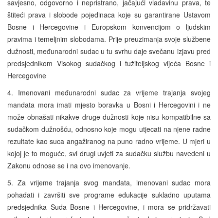
savjesno, odgovorno i nepristrano, jačajući vladavinu prava, te
štiteći prava i slobode pojedinaca koje su garantirane Ustavom
Bosne i Hercegovine i Europskom konvencijom o ljudskim
pravima i temeljnim slobodama. Prije preuzimanja svoje službene
dužnosti, međunarodni sudac u tu svrhu daje svečanu izjavu pred
predsjednikom Visokog sudačkog i tužiteljskog vijeća Bosne i
Hercegovine
4. Imenovani međunarodni sudac za vrijeme trajanja svojeg
mandata mora imati mjesto boravka u Bosni i Hercegovini i ne
može obnašati nikakve druge dužnosti koje nisu kompatibilne sa
sudačkom dužnošću, odnosno koje mogu utjecati na njene radne
rezultate kao suca angažiranog na puno radno vrijeme. U mjeri u
kojoj je to moguće, svi drugi uvjeti za sudačku službu navedeni u
Zakonu odnose se i na ovo imenovanje.
5. Za vrijeme trajanja svog mandata, imenovani sudac mora
pohađati i završiti sve programe edukacije sukladno uputama
predsjednika Suda Bosne i Hercegovine, i mora se pridržavati