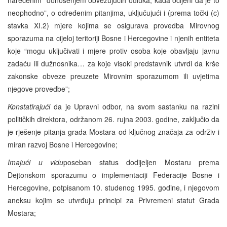
neophodno”, o određenim pitanjima, uključujući i (prema točki (c)
stavka XI.2) mjere kojima se osigurava provedba Mirovnog
sporazuma na cijeloj teritoriji Bosne i Hercegovine i njenih entiteta
koje “mogu uključivati i mjere protiv osoba koje obavljaju javnu
zadaću ili dužnosnika… za koje visoki predstavnik utvrdi da krše
zakonske obveze preuzete Mirovnim sporazumom ili uvjetima
njegove provedbe”;
Konstatirajući
da je Upravni odbor, na svom sastanku na razini
političkih direktora, održanom 26. rujna 2003. godine, zaključio da
je rješenje pitanja grada Mostara od ključnog značaja za održiv i
miran razvoj Bosne i Hercegovine;
Imajući u vidu
poseban status dodijeljen Mostaru prema
Dejtonskom sporazumu o implementaciji Federacije Bosne i
Hercegovine, potpisanom 10. studenog 1995. godine, i njegovom
aneksu kojim se utvrđuju principi za Privremeni statut Grada
Mostara;