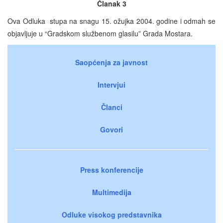
Članak 3
Ova Odluka stupa na snagu 15. ožujka 2004. godine i odmah se
objavljuje u “Gradskom službenom glasilu” Grada Mostara.
Saopćenja za javnost
Intervjui
Članci
Govori
Press konferencije
Multimedija
Odluke visokog predstavnika