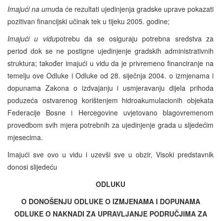
Imajući na umu
da će rezultati ujedinjenja gradske uprave pokazati
pozitivan financijski učinak tek u tijeku 2005. godine;
Imajući u vidu
potrebu da se osiguraju potrebna sredstva za
period dok se ne postigne ujedinjenje gradskih administrativnih
struktura; također imajući u vidu da je privremeno financiranje na
temelju ove Odluke i Odluke od 28. siječnja 2004. o izmjenama i
dopunama Zakona o izdvajanju i usmjeravanju dijela prihoda
poduzeća ostvarenog korištenjem hidroakumulacionih objekata
Federacije Bosne i Hercegovine uvjetovano blagovremenom
provedbom svih mjera potrebnih za ujedinjenje grada u sljedećim
mjesecima.
Imajući sve ovo u vidu i uzevši sve u obzir, Visoki predstavnik
donosi slijedeću
ODLUKU
O DONOŠENJU ODLUKE O IZMJENAMA I DOPUNAMA
ODLUKE O NAKNADI ZA UPRAVLJANJE PODRUČJIMA ZA