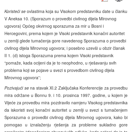
Koristeći se
ovlastima koja su Visokom predstavniku date u članku
V Aneksa 10. (Sporazum o provedbi civilnog dijela Mirovnog
ugovora) Općeg okvirnog sporazuma za mir u Bosni i
Hercegovini, prema kojem je Visoki predstavnik konačni autoritet
u zemlji glede tumačenja gore navedenog Sporazuma o provedbi
civilnog dijela Mirovnog ugovora; i posebno uzevši u obzir članak
II 1. (d) istoga Sporazuma prema kojem Visoki predstavnik
“pomaže, kada ocijeni da je to neophodno, u rješavanju svih
problema koji se pojave u svezi s provedbom civilnog dijela
Mirovnog ugovora”;
Pozivajući se
na stavak XI.2 Zaključaka Konferencije za provedbu
mira održane u Bonnu 9. i 10. prosinca 1997. godine, u kojem je
Vijeće za provedbu mira pozdravilo namjeru Visokog predstavnika
da iskoristi svoj konačni autoritet u zemlji u svezi s tumačenjem
Sporazuma o provedbi civilnog dijela Mirovnog ugovora, kako bi
pomogao u iznalaženju rješenja za probleme sukladno gore
narečenim “donošenjem obvezujućih odluka, kada ocijeni da je to