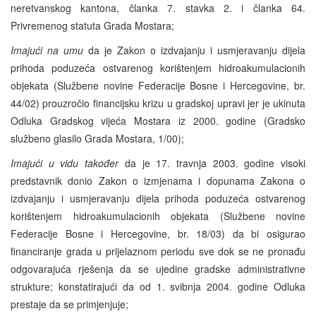
neretvanskog kantona, članka 7. stavka 2. i članka 64.
Privremenog statuta Grada Mostara;
Imajući na umu
da je Zakon o izdvajanju i usmjeravanju dijela
prihoda poduzeća ostvarenog korištenjem hidroakumulacionih
objekata (Službene novine Federacije Bosne i Hercegovine, br.
44/02) prouzročio financijsku krizu u gradskoj upravi jer je ukinuta
Odluka Gradskog vijeća Mostara iz 2000. godine (Gradsko
službeno glasilo Grada Mostara, 1/00);
Imajući u vidu također
da je 17. travnja 2003. godine visoki
predstavnik donio Zakon o izmjenama i dopunama Zakona o
izdvajanju i usmjeravanju dijela prihoda poduzeća ostvarenog
korištenjem hidroakumulacionih objekata (Službene novine
Federacije Bosne i Hercegovine, br. 18/03) da bi osigurao
financiranje grada u prijelaznom periodu sve dok se ne pronađu
odgovarajuća rješenja da se ujedine gradske administrativne
strukture; konstatirajući da od 1. svibnja 2004. godine Odluka
prestaje da se primjenjuje;