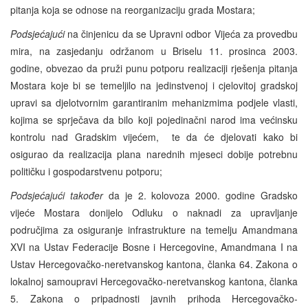
pitanja koja se odnose na reorganizaciju grada Mostara;
Podsjećajući
na činjenicu da se Upravni odbor Vijeća za provedbu
mira, na zasjedanju održanom u Briselu 11. prosinca 2003.
godine, obvezao da pruži punu potporu realizaciji rješenja pitanja
Mostara koje bi se temeljilo na jedinstvenoj i cjelovitoj gradskoj
upravi sa djelotvornim garantiranim mehanizmima podjele vlasti,
kojima se sprječava da bilo koji pojedinačni narod ima većinsku
kontrolu nad Gradskim vijećem, te da će djelovati kako bi
osigurao da realizacija plana narednih mjeseci dobije potrebnu
političku i gospodarstvenu potporu;
Podsjećajući također
da je 2. kolovoza 2000. godine Gradsko
vijeće Mostara donijelo Odluku o naknadi za upravljanje
područjima za osiguranje infrastrukture na temelju Amandmana
XVI na Ustav Federacije Bosne i Hercegovine, Amandmana I na
Ustav Hercegovačko-neretvanskog kantona, članka 64. Zakona o
lokalnoj samoupravi Hercegovačko-neretvanskog kantona, članka
5. Zakona o pripadnosti javnih prihoda Hercegovačko-