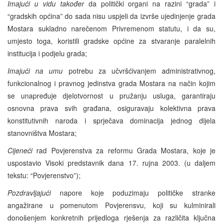
Imajući u vidu također
da politički organi na razini “grada” i
“gradskih općina” do sada nisu uspjeli da izvrše ujedinjenje grada
Mostara sukladno narečenom Privremenom statutu, i da su,
umjesto toga, koristili gradske općine za stvaranje paralelnih
institucija i podjelu grada;
Imajući na umu
potrebu za učvršćivanjem administrativnog,
funkcionalnog i pravnog jedinstva grada Mostara na način kojim
se unapređuje djelotvornost u pružanju usluga, garantiraju
osnovna prava svih građana, osiguravaju kolektivna prava
konstitutivnih naroda i sprječava dominacija jednog dijela
stanovništva Mostara;
Cijeneći
rad Povjerenstva za reformu Grada Mostara, koje je
uspostavio Visoki predstavnik dana 17. rujna 2003. (u daljem
tekstu: “Povjerenstvo”);
Pozdravljajući
napore koje poduzimaju političke stranke
angažirane u pomenutom Povjerensvu, koji su kulminirali
donošenjem konkretnih prijedloga rješenja za različita ključna