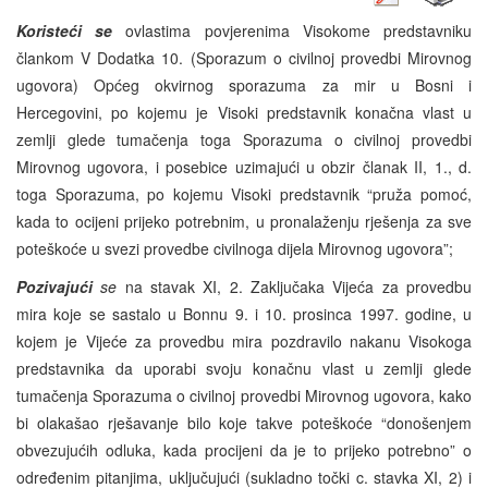
Koristeći se
ovlastima povjerenima Visokome predstavniku
člankom V Dodatka 10. (Sporazum o civilnoj provedbi Mirovnog
ugovora) Općeg okvirnog sporazuma za mir u Bosni i
Hercegovini, po kojemu je Visoki predstavnik konačna vlast u
zemlji glede tumačenja toga Sporazuma o civilnoj provedbi
Mirovnog ugovora, i posebice uzimajući u obzir članak II, 1., d.
toga Sporazuma, po kojemu Visoki predstavnik “pruža pomoć,
kada to ocijeni prijeko potrebnim, u pronalaženju rješenja za sve
poteškoće u svezi provedbe civilnoga dijela Mirovnog ugovora”;
Pozivajući
se
na stavak XI, 2. Zaključaka Vijeća za provedbu
mira koje se sastalo u Bonnu 9. i 10. prosinca 1997. godine, u
kojem je Vijeće za provedbu mira pozdravilo nakanu Visokoga
predstavnika da uporabi svoju konačnu vlast u zemlji glede
tumačenja Sporazuma o civilnoj provedbi Mirovnog ugovora, kako
bi olakašao rješavanje bilo koje takve poteškoće “donošenjem
obvezujućih odluka, kada procijeni da je to prijeko potrebno” o
određenim pitanjima, uključujući (sukladno točki c. stavka XI, 2) i