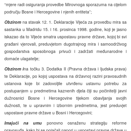
“mjere radi osiguranja provedbe Mirovnoga sporazuma na cijelom
području Bosne i Hercegovine i njenih entiteta”;
Obzirom
na stavak 12. 1. Deklaracije Vijeća za provedbu mira sa
sastanka u Madridu 15. i 16. prosinca 1998. godine, koji je jasno
iskazao da to Vijeće smatra uspostavu pravne države, kojoj bi svi
građani vjerovali, preduvjetom dugotrajnog mira i samoodrživog
gospodarstva sposobnoga privući i zadržati međunarodne i
domaće ulagatelje;
Obzirom i
na točku 3. Dodatka II (Pravna država i ljudska prava)
te Deklaracije, po kojoj uspostava na državnoj razini pravosudnih
ustanova koje bi zadovoljile utvrđenu ustavnu potrebu za
postupanjem u predmetima kaznenih djela čiji su počinitelji javni
dužnosnici Bosne i Hercegovine tijekom obavljanja svojih
dužnosti, te u upravnim i izbornim predmetima, jest preduvjet
uspostave pravne države u Bosni i Hercegovini;
Imajući na umu
ponovno osnaženu strategiju reforme
pravosuđa, kako bi se pojačali napori u uspostavi pravne države u