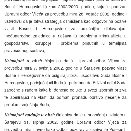
Bosni i Hercegovini tijekom 2002/2003. godine, koju je podržao
Upravni odbor Vijeća za provedbu mira 28. veljače 2002. godine i
ustvrdivši da je takva strategija osmišljena kao odgovor na pozive
vlasti Bosne i Hercegovine za odlučnijim djelovanjem
međunarodne zajednice u rješavanju problema kriminaliteta u
gospodarstvu, korupcije i problema prisutnih u temeljima
pravosudnog sustava;
Uzimajući u obzir
činjenicu da je Upravni odbor Vijeća za
provedbu mira 7. svibnja 2002. godine u Sarajevu pozvao vlasti
Bosne i Hercegovine da osiguraju brzu uspostavu Suda Bosne i
Hercegovine, podsjećajući ih da je potrebno da Prizivni odjel Suda
započne s radom kako bi donosio odluke u svezi izbornih priziva
te apelirajući na vlasti da odmah pronađu održivo rješenje za
problem smještaja Suda;
Uzimajući nadalje u obzir
činjenicu da je u priopćenju izdatom u
Sarajevu 31. srpnja 2002. godine Upravni odbor Vijeća za
provedbu mira naveo kako Odbor pozdravlja osnivanje Posebnih