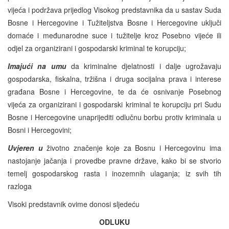
vijeća i podržava prijedlog Visokog predstavnika da u sastav Suda
Bosne i Hercegovine i Tužiteljstva Bosne i Hercegovine uključi
domaće i međunarodne suce i tužitelje kroz Posebno vijeće ili
odjel za organizirani i gospodarski kriminal te korupciju;
Imajući na umu
da kriminalne djelatnosti i dalje ugrožavaju
gospodarska, fiskalna, tržišna i druga socijalna prava i interese
građana Bosne i Hercegovine, te da će osnivanje Posebnog
vijeća za organizirani i gospodarski kriminal te korupciju pri Sudu
Bosne i Hercegovine unaprijediti odlučnu borbu protiv kriminala u
Bosni i Hercegovini;
Uvjeren u
životno značenje koje za Bosnu i Hercegovinu ima
nastojanje jačanja i provedbe pravne države, kako bi se stvorio
temelj gospodarskog rasta i inozemnih ulaganja; iz svih tih
razloga
Visoki predstavnik ovime donosi sljedeću
ODLUKU