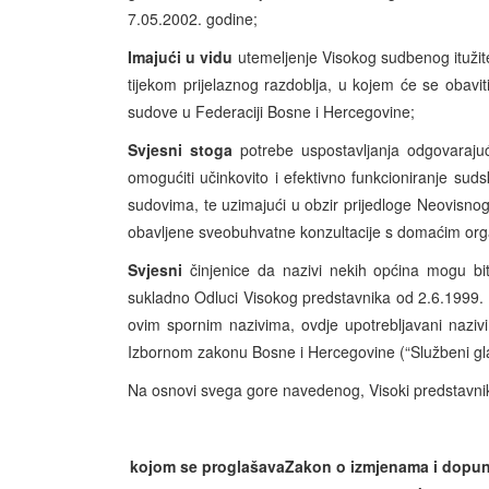
7.05.2002. godine;
Imajući u vidu
utemeljenje Visokog sudbenog itužit
tijekom prijelaznog razdoblja, u kojem će se obavi
sudove u Federaciji Bosne i Hercegovine;
Svjesni stoga
potrebe uspostavljanja odgovarajuć
omogućiti učinkovito i efektivno funkcioniranje sud
sudovima, te uzimajući u obzir prijedloge Neovisno
obavljene sveobuhvatne konzultacije s domaćim orga
Svjesni
činjenice da nazivi nekih općina mogu bit
sukladno Odluci Visokog predstavnika od 2.6.1999. 
ovim spornim nazivima, ovdje upotrebljavani naziv
Izbornom zakonu Bosne i Hercegovine (“Službeni glas
Na osnovi svega gore navedenog, Visoki predstavnik
kojom se proglašavaZakon o izmjenama i dopun