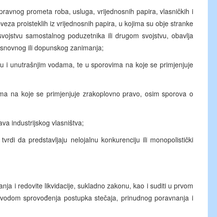
vnog prometa roba, usluga, vrijednosnih papira, vlasničkih i
eza proisteklih iz vrijednosnih papira, u kojima su obje stranke
svojstvu samostalnog poduzetnika ili drugom svojstvu, obavlja
 osnovnog ili dopunskog zanimanja;
i unutrašnjim vodama, te u sporovima na koje se primjenjuje
 na koje se primjenjuje zrakoplovno pravo, osim sporova o
a industrijskog vlasništva;
i da predstavljaju nelojalnu konkurenciju ili monopolistički
a i redovite likvidacije, sukladno zakonu, kao i suditi u prvom
povodom sprovođenja postupka stečaja, prinudnog poravnanja i