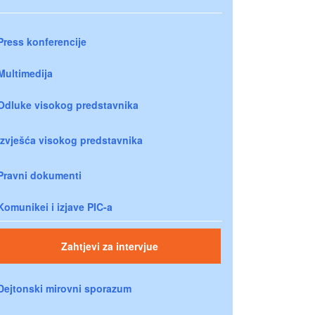
Press konferencije
Multimedija
Odluke visokog predstavnika
Izvješća visokog predstavnika
Pravni dokumenti
Komunikei i izjave PIC-a
Zahtjevi za intervjue
Dejtonski mirovni sporazum