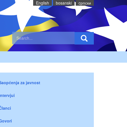
English
bosanski
cрпски
Saopćenja za javnost
Intervjui
Članci
Govori