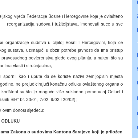
eljskog vijeća Federacije Bosne i Hercegovine koje je ovlašteno
ti reorganizacija sudova i tužiteljstava, imenovati suce u sve
e organizacije sudstva u cijeloj Bosni i Hercegovini, koja će
skog sustava, uzimajući u obzir potrebe javnosti da ima pristup
g pravosudnog povjerenstva glede ovog pitanja, a nakon što su
nima vlasti i stručnjacima;
i sporni, kao i upute da se koriste nazivi zemljopisih mjesta
godine, ne prejudicirajući konačnu odluku ovlaštenog organa o
i korišteni su što je moguće više sukladno pomenutoj Odluci i
nik BiH” br. 23/01, 7/02, 9/02 i 20/02);
 ovim donosi sljedeću:
ODLUKU
ama Zakona o sudovima Kantona Sarajevo koji je priložen