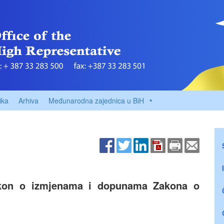
ika
Arhiva
Međunarodna zajednica u BiH
kon o izmjenama i dopunama Zakona o