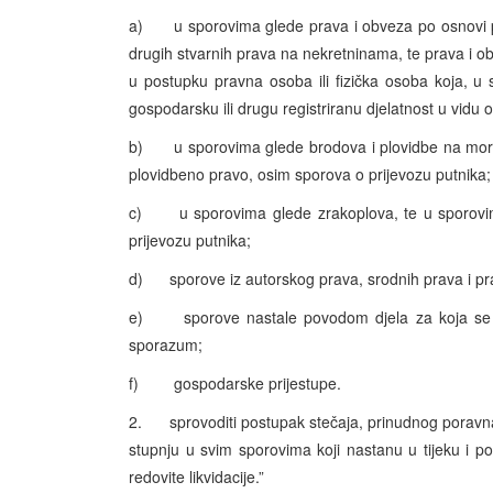
a) u sporovima glede prava i obveza po osnovi pra
drugih stvarnih prava na nekretninama, te prava i obv
u postupku pravna osoba ili fizička osoba koja, u 
gospodarsku ili drugu registriranu djelatnost u vidu
b) u sporovima glede brodova i plovidbe na moru 
plovidbeno pravo, osim sporova o prijevozu putnika;
c) u sporovima glede zrakoplova, te u sporovima
prijevozu putnika;
d) sporove iz autorskog prava, srodnih prava i prav
e) sporove nastale povodom djela za koja se tvrd
sporazum;
f) gospodarske prijestupe.
2. sprovoditi postupak stečaja, prinudnog poravnanj
stupnju u svim sporovima koji nastanu u tijeku i 
redovite likvidacije.”