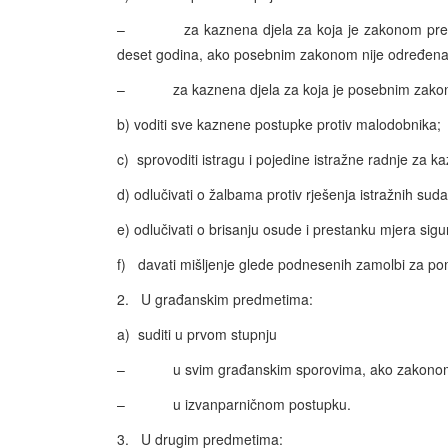
– za kaznena djela za koja je zakonom predviđ
deset godina, ako posebnim zakonom nije određena
– za kaznena djela za koja je posebnim zakono
b) voditi sve kaznene postupke protiv malodobnika;
c) sprovoditi istragu i pojedine istražne radnje za ka
d) odlučivati o žalbama protiv rješenja istražnih su
e) odlučivati o brisanju osude i prestanku mjera sig
f) davati mišljenje glede podnesenih zamolbi za po
2. U građanskim predmetima:
a) suditi u prvom stupnju
– u svim građanskim sporovima, ako zakonom n
– u izvanparničnom postupku.
3. U drugim predmetima: