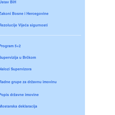
Ustav BiH
Zakoni Bosne i Hercegovine
Rezolucije Vijeća sigurnosti
Program 5+2
Supervizija u Brčkom
Nalozi Supervizora
Radne grupe za državnu imovinu
Popis državne imovine
Mostarska deklaracija