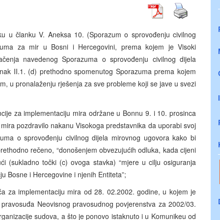
ku u članku V. Aneksa 10. (Sporazum o sprovođenju civilnog
zuma za mir u Bosni i Hercegovini, prema kojem je Visoki
mačenja navedenog Sporazuma o sprovođenju civilnog dijela
lanak II.1. (d) prethodno spomenutog Sporazuma prema kojem
m, u pronalaženju rješenja za sve probleme koji se jave u svezi
cije za implementaciju mira održane u Bonnu 9. i 10. prosinca
u mira pozdravilo nakanu Visokoga predstavnika da uporabi svoj
zuma o sprovođenju civilnog dijela mirovnog ugovora kako bi
prethodno rečeno, “donošenjem obvezujućih odluka, kada cijeni
ći (sukladno točki (c) ovoga stavka) “mjere u cilju osiguranja
 Bosne i Hercegovine i njenih Entiteta”;
 za implementaciju mira od 28. 02.2002. godine, u kojem je
me pravosuđa Neovisnog pravosudnog povjerenstva za 2002/03.
rganizacije sudova, a što je ponovo istaknuto i u Komunikeu od