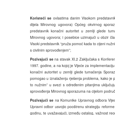
Koristeći se
ovlastima danim Visokom predstavni
dijela Mirovnog ugovora) Općeg okvirnog spora
predstavnik konačni autoritet u zemlji glede tu
Mirovnog ugovora; i posebice uzimajući u obzir č
Visoki predstavnik “pruža pomoć kada to cijeni nužni
s civilnim sprovođenjem”;
Pozivajući se
na stavak XI.2 Zaključaka s Konferen
1997. godine, a na kojoj je Vijeće za implementacij
konačni autoritet u zemlji glede tumačenja Spora
pomogao u iznalaženju rješenja problema, kako je 
to nužnim” u svezi s određenim pitanjima uključuju
sprovođenja Mirovnog sporazuma na cijelom području
Pozivajući se
na Komunike Upravnog odbora Vijeća
Upravni odbor usvojio pooštrenu strategiju refor
godinu, te uvažavajući, između ostalog, važnost reo