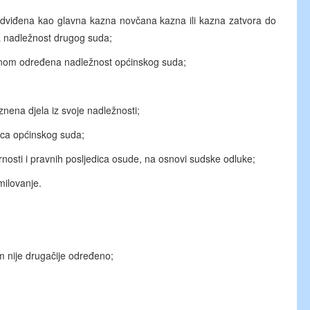
ena kao glavna kazna novčana kazna ili kazna zatvora do
 nadležnost drugog suda;
m određena nadležnost općinskog suda;
znena djela iz svoje nadležnosti;
daca općinskog suda;
urnosti i pravnih posljedica osude, na osnovi sudske odluke;
milovanje.
ije drugačije određeno;