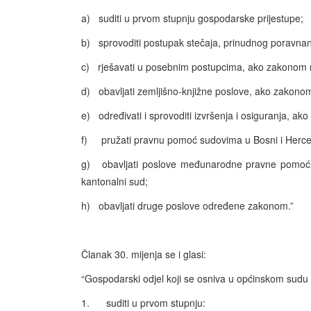
a) suditi u prvom stupnju gospodarske prijestupe;
b) sprovoditi postupak stečaja, prinudnog poravnanja
c) rješavati u posebnim postupcima, ako zakonom n
d) obavljati zemljišno-knjižne poslove, ako zakonom
e) određivati i sprovoditi izvršenja i osiguranja, a
f) pružati pravnu pomoć sudovima u Bosni i Herce
g) obavljati poslove međunarodne pravne pomoći,
kantonalni sud;
h) obavljati druge poslove određene zakonom.”
Članak 30. mijenja se i glasi:
“Gospodarski odjel koji se osniva u općinskom sud
1. suditi u prvom stupnju: