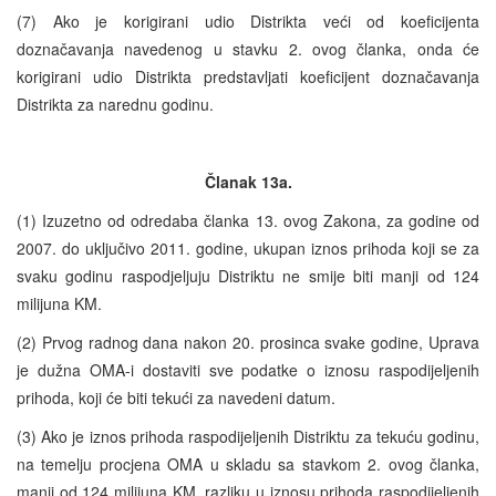
(7) Ako je korigirani udio Distrikta veći od koeficijenta
doznačavanja navedenog u stavku 2. ovog članka, onda će
korigirani udio Distrikta predstavljati koeficijent doznačavanja
Distrikta za narednu godinu.
Članak 13a.
(1) Izuzetno od odredaba članka 13. ovog Zakona, za godine od
2007. do uključivo 2011. godine, ukupan iznos prihoda koji se za
svaku godinu raspodjeljuju Distriktu ne smije biti manji od 124
milijuna KM.
(2) Prvog radnog dana nakon 20. prosinca svake godine, Uprava
je dužna OMA-i dostaviti sve podatke o iznosu raspodijeljenih
prihoda, koji će biti tekući za navedeni datum.
(3) Ako je iznos prihoda raspodijeljenih Distriktu za tekuću godinu,
na temelju procjena OMA u skladu sa stavkom 2. ovog članka,
manji od 124 milijuna KM, razliku u iznosu prihoda raspodijeljenih