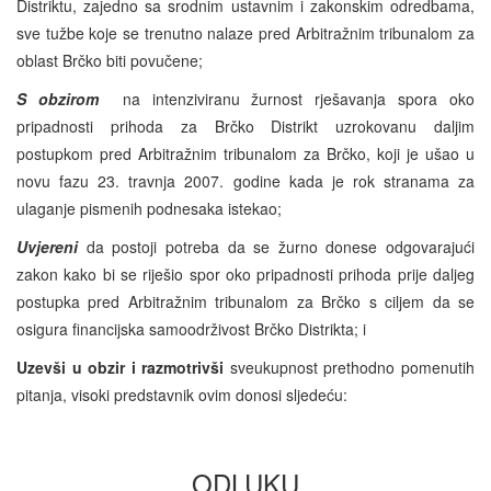
Distriktu, zajedno sa srodnim ustavnim i zakonskim odredbama,
sve tužbe koje se trenutno nalaze pred Arbitražnim tribunalom za
oblast Brčko biti povučene;
S obzirom
na intenziviranu žurnost rješavanja spora oko
pripadnosti prihoda za Brčko Distrikt uzrokovanu daljim
postupkom pred Arbitražnim tribunalom za Brčko, koji je ušao u
novu fazu 23. travnja 2007. godine kada je rok stranama za
ulaganje pismenih podnesaka istekao;
Uvjereni
da postoji potreba da se žurno donese odgovarajući
zakon kako bi se riješio spor oko pripadnosti prihoda prije daljeg
postupka pred Arbitražnim tribunalom za Brčko s ciljem da se
osigura financijska samoodrživost Brčko Distrikta; i
Uzevši u obzir i razmotrivši
sveukupnost prethodno pomenutih
pitanja, visoki predstavnik ovim donosi sljedeću:
ODLUKU