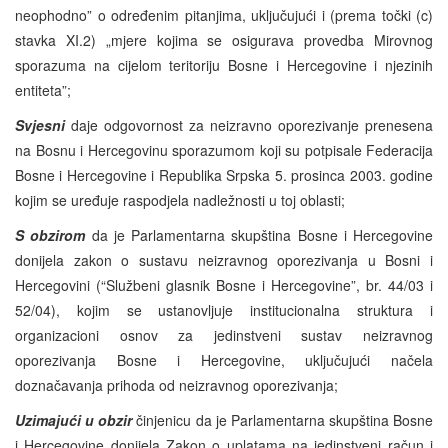
neophodno” o određenim pitanjima, uključujući i (prema točki (c)
stavka XI.2) „mjere kojima se osigurava provedba Mirovnog
sporazuma na cijelom teritoriju Bosne i Hercegovine i njezinih
entiteta”;
Svjesni
daje odgovornost za neizravno oporezivanje prenesena
na Bosnu i Hercegovinu sporazumom koji su potpisale Federacija
Bosne i Hercegovine i Republika Srpska 5. prosinca 2003. godine
kojim se uređuje raspodjela nadležnosti u toj oblasti;
S obzirom
da je Parlamentarna skupština Bosne i Hercegovine
donijela zakon o sustavu neizravnog oporezivanja u Bosni i
Hercegovini (“Službeni glasnik Bosne i Hercegovine”, br. 44/03 i
52/04), kojim se ustanovljuje institucionalna struktura i
organizacioni osnov za jedinstveni sustav neizravnog
oporezivanja Bosne i Hercegovine, uključujući načela
doznačavanja prihoda od neizravnog oporezivanja;
Uzimajući u obzir
činjenicu da je Parlamentarna skupština Bosne
i Hercegovine donijela Zakon o uplatama na jedinstveni račun i