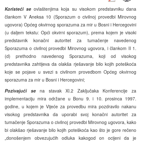
Koristeći se
ovlaštenjima koja su visokom predstavniku dana
člankom V Aneksa 10 (Sporazum o civilnoj provedbi Mirovnog
ugovora) Općeg okvirnog sporazuma za mir u Bosni i Hercegovini
(u daljem tekstu: Opći okvirni sporazum), prema kojem je visoki
predstavnik konačni autoritet za tumačenje navedenog
Sporazuma o civilnoj provedbi Mirovnog ugovora, i člankom II 1.
(d) prethodno navedenog Sporazuma, koji od visokog
predstavnika zahtijeva da olakša rješavanje bilo kojih poteškoća
koje se pojave u svezi s civilnom provedbom Općeg okvirnog
sporazuma za mir u Bosni i Hercegovini;
Pozivajući se
na stavak XI.2 Zaključaka Konferencije za
implementaciju mira održane u Bonu 9. i 10. prosinca 1997.
godine, u kojem je Vijeće za provedbu mira pozdravilo nakanu
visokog predstavnika da uporabi svoj konačni autoritet za
tumačenje Sporazuma o civilnoj provedbi Mirovnog ugovora, kako
bi olakšao rješavanje bilo kojih poteškoća kao što je gore rečeno
„donošenjem obvezujućih odluka kakogod on ocijeni da je