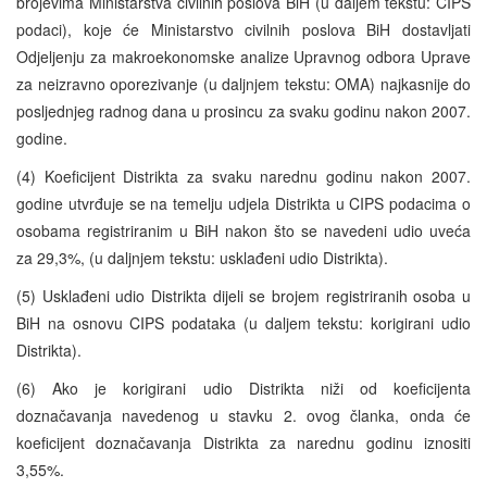
brojevima Ministarstva civilnih poslova BiH (u daljem tekstu: CIPS
podaci), koje će Ministarstvo civilnih poslova BiH dostavljati
Odjeljenju za makroekonomske analize Upravnog odbora Uprave
za neizravno oporezivanje (u daljnjem tekstu: OMA) najkasnije do
posljednjeg radnog dana u prosincu za svaku godinu nakon 2007.
godine.
(4) Koeficijent Distrikta za svaku narednu godinu nakon 2007.
godine utvrđuje se na temelju udjela Distrikta u CIPS podacima o
osobama registriranim u BiH nakon što se navedeni udio uveća
za 29,3%, (u daljnjem tekstu: usklađeni udio Distrikta).
(5) Usklađeni udio Distrikta dijeli se brojem registriranih osoba u
BiH na osnovu CIPS podataka (u daljem tekstu: korigirani udio
Distrikta).
(6) Ako je korigirani udio Distrikta niži od koeficijenta
doznačavanja navedenog u stavku 2. ovog članka, onda će
koeficijent doznačavanja Distrikta za narednu godinu iznositi
3,55%.