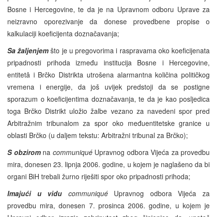
Bosne i Hercegovine, te da je na Upravnom odboru Uprave za
neizravno oporezivanje da donese provedbene propise o
kalkulaciji koeficijenta doznačavanja;
Sa žaljenjem
što je u pregovorima i raspravama oko koeficijenata
pripadnosti prihoda između institucija Bosne i Hercegovine,
entitetâ i Brčko Distrikta utrošena alarmantna količina političkog
vremena i energije, da još uvijek predstoji da se postigne
sporazum o koeficijentima doznačavanja, te da je kao posljedica
toga Brčko Distrikt uložio žalbe vezano za navedeni spor pred
Arbitražnim tribunalom za spor oko međuentitetske granice u
oblasti Brčko (u daljem tekstu: Arbitražni tribunal za Brčko);
S obzirom
na
communiqué
Upravnog odbora Vijeća za provedbu
mira, donesen 23. lipnja 2006. godine, u kojem je naglašeno da bi
organi BiH trebali žurno riješiti spor oko pripadnosti prihoda;
Imajući u vidu
communiqué
Upravnog odbora Vijeća za
provedbu mira, donesen 7. prosinca 2006. godine, u kojem je