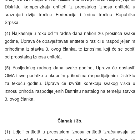
Distriktu kompenziraju entiteti iz preostalog iznosa entitetâ u
srazmjeri dvije trećine Federacija i jednu trećinu Republika
Srpska.
(4) Najkasnije u roku od tri radna dana nakon 20. prosinca svake
godine, Uprava će obavještavati entitete o razlici u raspodijeljenim
prihodima iz stavka 3. ovog članka, te iznosima koji će se odbiti
od preostalog iznosa enitetâ.
(5) Posljednjeg radnog dana svake godine, Uprava će dostaviti
OMA-i sve podatke o ukupnim prihodima raspodijeljenim Distriktu
za tekuću godinu. Uprava će izvršiti korekciju svakog viška u
iznosu prihoda raspodijeljenih Distriktu nastalog na temelju stavka
3. ovog članka.
Članak 13b.
(1) Udjeli entitetâ u preostalom iznosu entitetâ izračunavaju se
kao preostali iznos pomnožen određenim koeficijentom (u