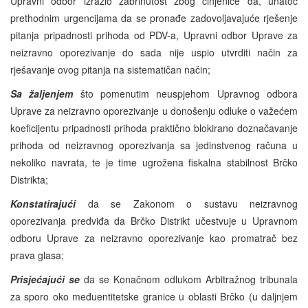
Upravni odbor izrazio zabrinutost zbog činjenice da, unatoč
prethodnim urgencijama da se pronađe zadovoljavajuće rješenje
pitanja pripadnosti prihoda od PDV-a, Upravni odbor Uprave za
neizravno oporezivanje do sada nije uspio utvrditi način za
rješavanje ovog pitanja na sistematičan način;
Sa žaljenjem
što pomenutim neuspjehom Upravnog odbora
Uprave za neizravno oporezivanje u donošenju odluke o važećem
koeficijentu pripadnosti prihoda praktično blokirano doznačavanje
prihoda od neizravnog oporezivanja sa jedinstvenog računa u
nekoliko navrata, te je time ugrožena fiskalna stabilnost Brčko
Distrikta;
Konstatirajući
da se Zakonom o sustavu neizravnog
oporezivanja predviđa da Brčko Distrikt učestvuje u Upravnom
odboru Uprave za neizravno oporezivanje kao promatrač bez
prava glasa;
Prisjećajući se
da se Konačnom odlukom Arbitražnog tribunala
za sporo oko međuentitetske granice u oblasti Brčko (u daljnjem