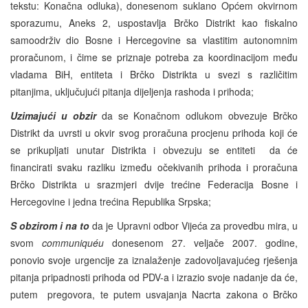
tekstu: Konačna odluka), donesenom suklano Općem okvirnom
sporazumu, Aneks 2, uspostavlja Brčko Distrikt kao fiskalno
samoodrživ dio Bosne i Hercegovine sa vlastitim autonomnim
proračunom, i čime se priznaje potreba za koordinacijom među
vladama BiH, entiteta i Brčko Distrikta u svezi s različitim
pitanjima, uključujući pitanja dijeljenja rashoda i prihoda;
Uzimajući u obzir
da se Konačnom odlukom obvezuje Brčko
Distrikt da uvrsti u okvir svog proračuna procjenu prihoda koji će
se prikupljati unutar Distrikta i obvezuju se entiteti da će
financirati svaku razliku između očekivanih prihoda i proračuna
Brčko Distrikta u srazmjeri dvije trećine Federacija Bosne i
Hercegovine i jedna trećina Republika Srpska;
S obzirom i na to
da je Upravni odbor Vijeća za provedbu mira, u
svom
communiquéu
donesenom 27. veljače 2007. godine,
ponovio svoje urgencije za iznalaženje zadovoljavajućeg rješenja
pitanja pripadnosti prihoda od PDV-a i izrazio svoje nadanje da će,
putem pregovora, te putem usvajanja Nacrta zakona o Brčko