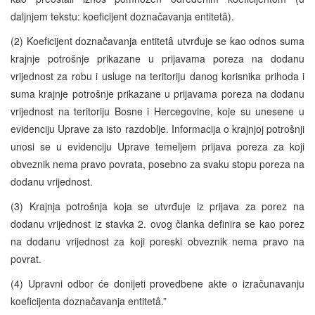
daljnjem tekstu: koeficijent doznačavanja entitetâ).
(2) Koeficijent doznačavanja entitetâ utvrđuje se kao odnos suma
krajnje potrošnje prikazane u prijavama poreza na dodanu
vrijednost za robu i usluge na teritoriju danog korisnika prihoda i
suma krajnje potrošnje prikazane u prijavama poreza na dodanu
vrijednost na teritoriju Bosne i Hercegovine, koje su unesene u
evidenciju Uprave za isto razdoblje. Informacija o krajnjoj potrošnji
unosi se u evidenciju Uprave temeljem prijava poreza za koji
obveznik nema pravo povrata, posebno za svaku stopu poreza na
dodanu vrijednost.
(3) Krajnja potrošnja koja se utvrđuje iz prijava za porez na
dodanu vrijednost iz stavka 2. ovog članka definira se kao porez
na dodanu vrijednost za koji poreski obveznik nema pravo na
povrat.
(4) Upravni odbor će donijeti provedbene akte o izračunavanju
koeficijenta doznačavanja entitetâ.”