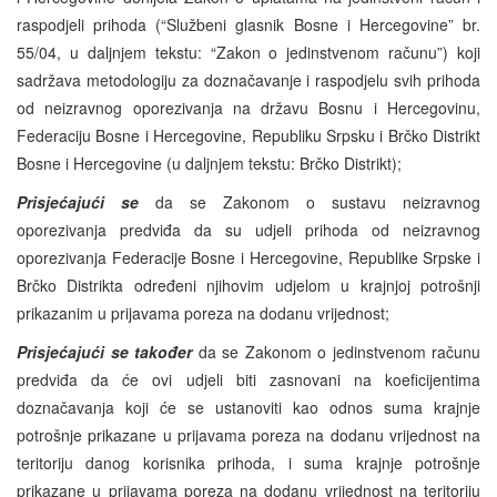
raspodjeli prihoda (“Službeni glasnik Bosne i Hercegovine” br.
55/04, u daljnjem tekstu: “Zakon o jedinstvenom računu”) koji
sadržava metodologiju za doznačavanje i raspodjelu svih prihoda
od neizravnog oporezivanja na državu Bosnu i Hercegovinu,
Federaciju Bosne i Hercegovine, Republiku Srpsku i Brčko Distrikt
Bosne i Hercegovine (u daljnjem tekstu: Brčko Distrikt);
Prisjećajući se
da se Zakonom o sustavu neizravnog
oporezivanja predviđa da su udjeli prihoda od neizravnog
oporezivanja Federacije Bosne i Hercegovine, Republike Srpske i
Brčko Distrikta određeni njihovim udjelom u krajnjoj potrošnji
prikazanim u prijavama poreza na dodanu vrijednost;
Prisjećajući se također
da se Zakonom o jedinstvenom računu
predviđa da će ovi udjeli biti zasnovani na koeficijentima
doznačavanja koji će se ustanoviti kao odnos suma krajnje
potrošnje prikazane u prijavama poreza na dodanu vrijednost na
teritoriju danog korisnika prihoda, i suma krajnje potrošnje
prikazane u prijavama poreza na dodanu vrijednost na teritoriju