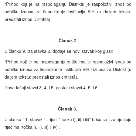
“Prihod koji je na raspolaganju Distriktu je raspoloživi iznos po
odbitku iznosa za financiranje institucija BiH (u daljem tekstu:
preostali iznos Distrikta)
Članak 2.
U članku 9. iza stavka 2. dodaje se novi stavak koji glasi:
“Prihod koji je na raspolaganju entitetima je raspoloživi iznos po
odbitku iznosa za financiranje institucija BiH i iznosa za Distrikt (u
daljem tekstu: preostali iznos entitetâ).
Dosadašnji stavci 3, 4, i 5. postaju stavci 4, 5. i 6.
Članak 3.
U članku 11. stavak 1. riječi ” točka i), ii) i iii)” brišu se i zamjenjuju
riječima “točka i), ii), iii) i iv)”.