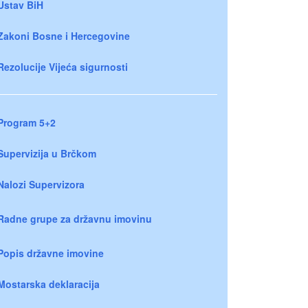
Ustav BiH
Zakoni Bosne i Hercegovine
Rezolucije Vijeća sigurnosti
Program 5+2
Supervizija u Brčkom
Nalozi Supervizora
Radne grupe za državnu imovinu
Popis državne imovine
Mostarska deklaracija