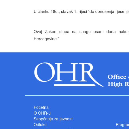
U članku 18d., stavak 1. riječi “do donošenja rješenja
Ovaj Zakon stupa na snagu osam dana nakon o
Hercegovine.”
Početna
O OHR-u
Saopćenja za javnost
Odluke
Progra