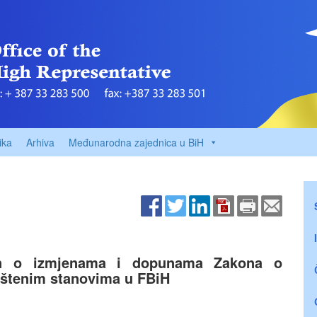
ika
Arhiva
Međunarodna zajednica u BiH
n o izmjenama i dopunama Zakona o
uštenim stanovima u FBiH