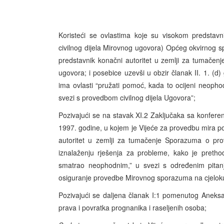
Koristeći se ovlastima koje su visokom predsta
civilnog dijela Mirovnog ugovora) Općeg okvirnog s
predstavnik konačni autoritet u zemlji za tumače
ugovora; i posebice uzevši u obzir članak II. 1. 
ima ovlasti “pružati pomoć, kada to ocijeni neopho
svezi s provedbom civilnog dijela Ugovora”;
Pozivajući se na stavak XI.2 Zaključaka sa konfere
1997. godine, u kojem je Vijeće za provedbu mira po
autoritet u zemlji za tumačenje Sporazuma o pro
iznalaženju rješenja za probleme, kako je preth
smatrao neophodnim,” u svezi s određenim pitanji
osiguranje provedbe Mirovnog sporazuma na cjelokupn
Pozivajući se daljena članak I:1 pomenutog Aneksa 1
prava i povratka prognanika i raseljenih osoba;