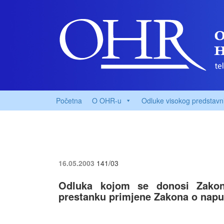
Početna
O OHR-u
Odluke visokog predstavn
16.05.2003
141/03
Odluka kojom se donosi Zako
prestanku primjene Zakona o nap