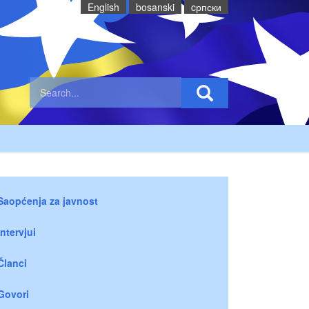
English
bosanski
cрпски
Saopćenja za javnost
Intervjui
Članci
Govori