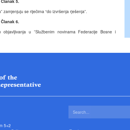
Članak 5.
” zamjenjuju se riječima “do izvršenja rješenja”.
Članak 6.
bjavljivanja u ”Službenim novinama Federacije Bosne i
m 5+2