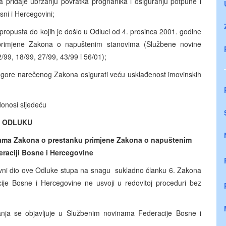
 pridaje ubrzanju povratka prognanika i osiguranju potpune i
ni i Hercegovini;
i propusta do kojih je došlo u Odluci od 4. prosinca 2001. godine
rimjene Zakona o napuštenim stanovima (Službene novine
/99, 18/99, 27/99, 43/99 i 56/01);
e gore narečenog Zakona osigurati veću usklađenost imovinskih
donosi sljedeću
ODLUKU
ama Zakona o prestanku primjene Zakona o napuštenim
raciji Bosne i Hercegovine
tavni dio ove Odluke stupa na snagu sukladno članku 6. Zakona
je Bosne i Hercegovine ne usvoji u redovitoj proceduri bez
ja se objavljuje u Službenim novinama Federacije Bosne i