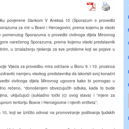
vniku povjerene člankom V Aneksa 10 (Sporazum o provedbi
porazuma za mir u Bosni i Hercegovini, prema kojemu je visoki
nje pomenutog Sporazuma o provedbi civilnoga dijela Mirovnog
(d) gore narečenog Sporazuma, prema kojemu visoki predstavnik
dnim, u iznalaženju rješenja za sve probleme koji se pojave u
ncije Vijeća za provedbu mira održane u Bonu 9. i 10. prosinca
zdravilo namjeru visokog predstavnika da iskoristi svoj konačni
vedbi civilnoga dijela Mirovnog ugovora kako bi pomogao u
odno rečeno, “donošenjem obvezujućih odluka, kada to bude
ma, uključujući (sukladno točki (c) ovog stava) i “mjere za
om teritoriju Bosne i Hercegovine i njenih entiteta”;
0, koji se izričito odnosi na promoviranje poštivanja ljudskih