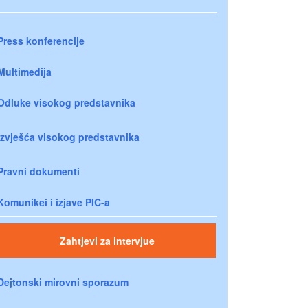
Press konferencije
Multimedija
Odluke visokog predstavnika
Izvješća visokog predstavnika
Pravni dokumenti
Komunikei i izjave PIC-a
Zahtjevi za intervjue
Dejtonski mirovni sporazum