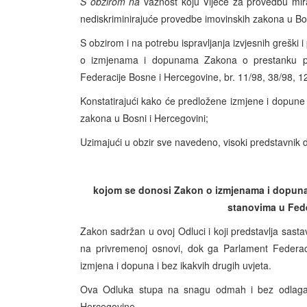
S obzirom na
važnost koju Vijeće za provedbu mira
nediskriminirajuće provedbe imovinskih zakona u Bos
S obzirom i na potrebu ispravljanja izvjesnih greški 
o izmjenama i dopunama Zakona o prestanku p
Federacije Bosne i Hercegovine, br. 11/98, 38/98, 12
Konstatirajući kako će predložene izmjene i dopun
zakona u Bosni i Hercegovini;
Uzimajući u obzir sve navedeno, visoki predstavnik 
kojom se donosi Zakon o izmjenama i dopun
stanovima u Fede
Zakon sadržan u ovoj Odluci i koji predstavlja sas
na privremenoj osnovi, dok ga Parlament Federaci
izmjena i dopuna i bez ikakvih drugih uvjeta.
Ova Odluka stupa na snagu odmah i bez odlagan
Hercegovine.