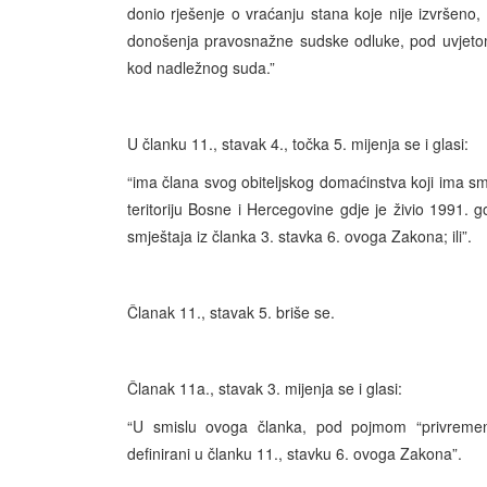
donio rješenje o vraćanju stana koje nije izvršeno,
donošenja pravosnažne sudske odluke, pod uvjetom
kod nadležnog suda.”
U članku 11., stavak 4., točka 5. mijenja se i glasi:
“ima člana svog obiteljskog domaćinstva koji ima smješ
teritoriju Bosne i Hercegovine gdje je živio 1991.
smještaja iz članka 3. stavka 6. ovoga Zakona; ili”.
Članak 11., stavak 5. briše se.
Članak 11a., stavak 3. mijenja se i glasi:
“U smislu ovoga članka, pod pojmom “privremeni 
definirani u članku 11., stavku 6. ovoga Zakona”.