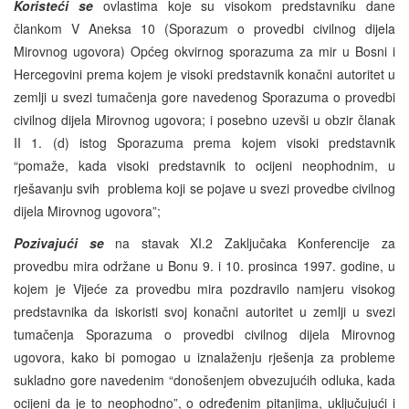
Koristeći se
ovlastima koje su visokom predstavniku dane
člankom V Aneksa 10 (Sporazum o provedbi civilnog dijela
Mirovnog ugovora) Općeg okvirnog sporazuma za mir u Bosni i
Hercegovini prema kojem je visoki predstavnik konačni autoritet u
zemlji u svezi tumačenja gore navedenog Sporazuma o provedbi
civilnog dijela Mirovnog ugovora; i posebno uzevši u obzir članak
II 1. (d) istog Sporazuma prema kojem visoki predstavnik
“pomaže, kada visoki predstavnik to ocijeni neophodnim, u
rješavanju svih problema koji se pojave u svezi provedbe civilnog
dijela Mirovnog ugovora”;
Pozivajući se
na stavak XI.2 Zaključaka Konferencije za
provedbu mira održane u Bonu 9. i 10. prosinca 1997. godine, u
kojem je Vijeće za provedbu mira pozdravilo namjeru visokog
predstavnika da iskoristi svoj konačni autoritet u zemlji u svezi
tumačenja Sporazuma o provedbi civilnog dijela Mirovnog
ugovora, kako bi pomogao u iznalaženju rješenja za probleme
sukladno gore navedenim “donošenjem obvezujućih odluka, kada
ocijeni da je to neophodno”, o određenim pitanjima, uključujući i