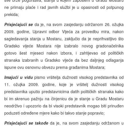
ne primaju plaće i rad javnih službi je u opasnosti od potpunog
prekida;
Prisjećajući se
da je, na svom zasjedanju održanom 26. ožujka
2009. godine, Upravni odbor Vijeća za provedbu mira, nakon
sagledavanja stanja u Mostaru, zaključio da je neprihvatljivo što
Gradsko vijeće Mostara nije izabralo novog gradonačelnika
gotovo šest mjeseci nakon izbora, i zahtijevao od političkih
stranaka izabranih u Gradsko vijeće da bez daljnjeg odlaganja
ispune ovu osnovnu obvezu prema građanima Mostara;
Imajući u vidu
pismo vršitelja dužnosti visokog predstavnika od
11. ožujka 2009. godine, koje je vršitelj dužnosti visokog
predstavnika uputio predstavnicima datih političkih stranaka kako
bi im skrenuo pažnju na činjenicu da je stanje u Gradu Mostaru
neodrživo i upozorio da bi visoki predstavnik mogao biti prinuđen
poduzeti određene mjere kako bi takvo stanje popravio;
Prisjećajući se takođe
da je, na svom zasjedanju održanom u