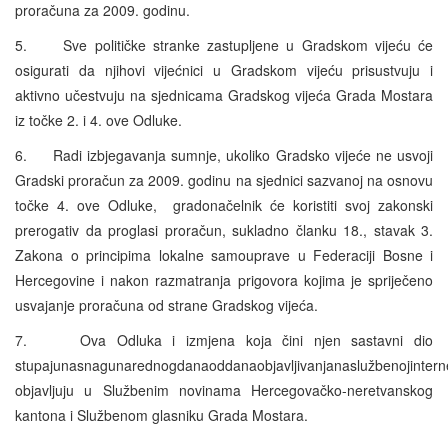
proračuna za 2009. godinu.
5. Sve političke stranke zastupljene u Gradskom vijeću će
osigurati da njihovi vijećnici u Gradskom vijeću prisustvuju i
aktivno učestvuju na sjednicama Gradskog vijeća Grada Mostara
iz točke 2. i 4. ove Odluke.
6. Radi izbjegavanja sumnje, ukoliko Gradsko vijeće ne usvoji
Gradski proračun za 2009. godinu na sjednici sazvanoj na osnovu
točke 4. ove Odluke, gradonačelnik će koristiti svoj zakonski
prerogativ da proglasi proračun, sukladno članku 18., stavak 3.
Zakona o principima lokalne samouprave u Federaciji Bosne i
Hercegovine i nakon razmatranja prigovora kojima je spriječeno
usvajanje proračuna od strane Gradskog vijeća.
7. Ova Odluka i izmjena koja čini njen sastavni dio
stupajunasnagunarednogdanaoddanaobjavljivanjanaslužbenojintern
objavljuju u Službenim novinama Hercegovačko-neretvanskog
kantona i Službenom glasniku Grada Mostara.