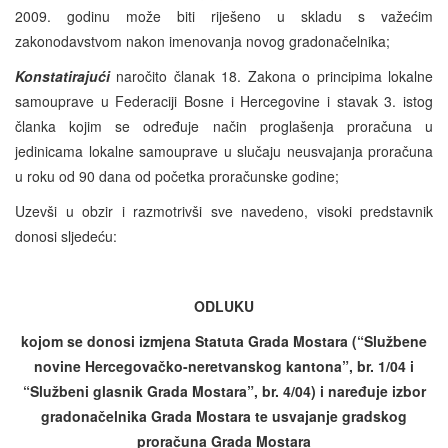
2009. godinu može biti riješeno u skladu s važećim
zakonodavstvom nakon imenovanja novog gradonačelnika;
Konstatirajući
naročito članak 18. Zakona o principima lokalne
samouprave u Federaciji Bosne i Hercegovine i stavak 3. istog
članka kojim se određuje način proglašenja proračuna u
jedinicama lokalne samouprave u slučaju neusvajanja proračuna
u roku od 90 dana od početka proračunske godine;
Uzevši u obzir i razmotrivši sve navedeno, visoki predstavnik
donosi sljedeću:
ODLUKU
kojom se donos
i
izmjen
a
Statuta Grada Mostara (“Službene
novine Hercegovačko-neretvanskog kantona”, br. 1/04 i
“Službeni glasnik Grada Mostara”, br. 4/04) i naređuje izbor
gradonačelnika Grada Mostara te usvajanje gradskog
proračuna Grada Mostara