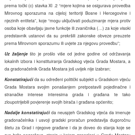
prema točki (c) stavka XI .2 “mjere kojima se osigurava provedba
Mirovnog sporazuma na cijeloj teritoriji Bosne i Hercegovine i
njezinih entiteta”, koje “mogu uključivati poduzimanje mjera protiv
osoba koje obavljaju javne funkcije ili zvaničnika (…) za koje visoki
predstavnik ustanovi da su prekršili zakonske obveze preuzete
prema Mirovnom sporazumu ili uvjete za njegovu provedbu”;
Uz žaljenje
što je prošlo više od jedne godine od održavanja
lokalnih izbora i konstituiranja Gradskog vijeća Grada Mostara, a
da gradonačelnik Grada Mostara još uvijek nije izabran;
Konstatirajući
da su određeni politički subjekti u Gradskom vijeću
Grada Mostara svojim ponašanjem pretpostavili pojedinačne i
stranačke interese interesima grada i građana te tako
zloupotrijebili povjerenje svojih birača i građana općenito;
Nadalje konstatirajući
da neuspjeh Gradskog vijeća da imenuje
gradonačelnika i usvoji gradski proračun predstavlja dugoročnu
štetu za Grad i njegove građane i da je doveo do stanja koje se
sve brže pogoršava, stanja u kojem zaposleni u Gradu Mostaru