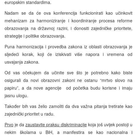
europskim standardima.
Nadam se da će ova konferencija funkcionirati kao učinkovit
mehanizam za harmoniziranje i koordiniranje procesa reforme
obrazovanja na državnoj razini, i donositi zajedničke prioritete,
strategije i politike obrazovanja.
Puna harmonizacija i provedba zakona iz oblasti obrazovanja je
sljedeći korak, koji će iziskivati više napora i vremena od
usvajanja zakona.
Od vas očekujem da učinite sve što je potrebno kako biste
osigurali da novi obrazovni zakoni ne ostanu “mrtvo slovo na
papiru”, a da nove agencije od početka budu korisne i imaju
jasnu ulogu.
Također bih vas želio zamoliti da dva važna pitanja tretirate kao
zajednički prioritet u radu.
Prvo
je da
zaustavite praksu diskriminacije
koja još uvijek postoji u
nekim školama u BiH, a manifestira se kao nacionalna i