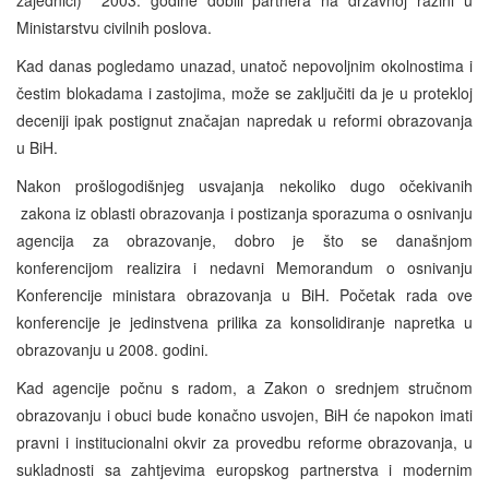
Ministarstvu civilnih poslova.
Kad danas pogledamo unazad, unatoč nepovoljnim okolnostima i
čestim blokadama i zastojima, može se zaključiti da je u protekloj
deceniji ipak postignut značajan napredak u reformi obrazovanja
u BiH.
Nakon prošlogodišnjeg usvajanja nekoliko dugo očekivanih
zakona iz oblasti obrazovanja i postizanja sporazuma o osnivanju
agencija za obrazovanje, dobro je što se današnjom
konferencijom realizira i nedavni Memorandum o osnivanju
Konferencije ministara obrazovanja u BiH. Početak rada ove
konferencije je jedinstvena prilika za konsolidiranje napretka u
obrazovanju u 2008. godini.
Kad agencije počnu s radom, a Zakon o srednjem stručnom
obrazovanju i obuci bude konačno usvojen, BiH će napokon imati
pravni i institucionalni okvir za provedbu reforme obrazovanja, u
sukladnosti sa zahtjevima europskog partnerstva i modernim