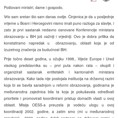
Poštovani ministri, dame i gospodo,
Vrlo sam sretan što sam danas ovdje. Činjenica je da u posljednje
vrijeme u Bosni i Hercegovini nismo imali puno razloga za slavlje, i
zato je prvi sastanak nedavno osnovane Konferencije ministara
obrazovanju u BiH još važniji i vrjedniji. Ovo je dobra prilika da
konstatiramo napredak u obrazovanju, oblasti koja je od
izuzetnog značenja za budućnost BiH.
Prije točno deset godina, u ožujku 1998., Vijeće Europe i Ured
visokog predstavnika su – prvi puta nakon rata – okupili i
organizirali sastanak entitetskih i kantonalnih ministara
obrazovanja. Kako tada nije postojala institucija na državnoj razini
koja bi se bavila saradnjom u reformi obrazovanja, godinama je
međunarodna zajednica bila ta koja je pokušavala određivati
prioritete i promovirati koordinirani pristup domaćih vlasti u ovoj
oblasti. Misija OESS-a preuzela je vodeću ulogu u ovoj
koordinaciji 2002. godine, a zatim smo (mi u međunarodnoj
zajednici) 2003. godine dobili partnera na državnoj razini u