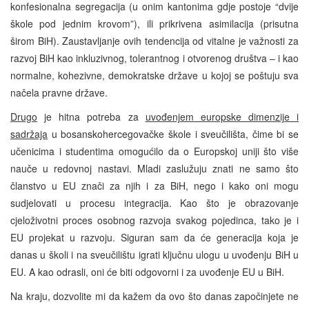
konfesionalna segregacija (u onim kantonima gdje postoje “dvije
škole pod jednim krovom”), ili prikrivena asimilacija (prisutna
širom BiH). Zaustavljanje ovih tendencija od vitalne je važnosti za
razvoj BiH kao inkluzivnog, tolerantnog i otvorenog društva – i kao
normalne, kohezivne, demokratske države u kojoj se poštuju sva
načela pravne države.
Drugo
je hitna potreba za
uvođenjem europske dimenzije i
sadržaja
u bosanskohercegovačke škole i sveučilišta, čime bi se
učenicima i studentima omogućilo da o Europskoj uniji što više
nauče u redovnoj nastavi. Mladi zaslužuju znati ne samo što
članstvo u EU znači za njih i za BiH, nego i kako oni mogu
sudjelovati u procesu integracija. Kao što je obrazovanje
cjeloživotni proces osobnog razvoja svakog pojedinca, tako je i
EU projekat u razvoju. Siguran sam da će generacija koja je
danas u školi i na sveučilištu igrati ključnu ulogu u uvođenju BiH u
EU. A kao odrasli, oni će biti odgovorni i za uvođenje EU u BiH.
Na kraju, dozvolite mi da kažem da ovo što danas započinjete ne