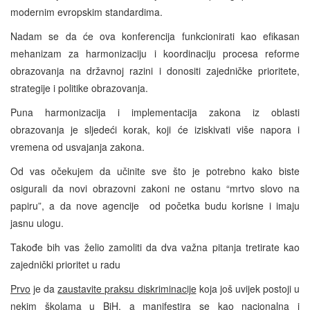
modernim evropskim standardima.
Nadam se da će ova konferencija funkcionirati kao efikasan
mehanizam za harmonizaciju i koordinaciju procesa reforme
obrazovanja na državnoj razini i donositi zajedničke prioritete,
strategije i politike obrazovanja.
Puna harmonizacija i implementacija zakona iz oblasti
obrazovanja je sljedeći korak, koji će iziskivati više napora i
vremena od usvajanja zakona.
Od vas očekujem da učinite sve što je potrebno kako biste
osigurali da novi obrazovni zakoni ne ostanu “mrtvo slovo na
papiru”, a da nove agencije od početka budu korisne i imaju
jasnu ulogu.
Takođe bih vas želio zamoliti da dva važna pitanja tretirate kao
zajednički prioritet u radu
Prvo
je da
zaustavite praksu diskriminacije
koja još uvijek postoji u
nekim školama u BiH, a manifestira se kao nacionalna i