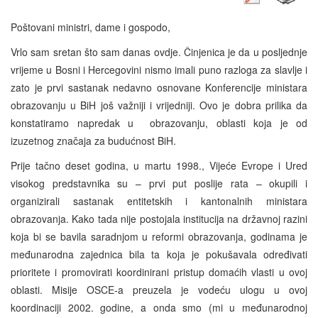
Poštovani ministri, dame i gospodo,
Vrlo sam sretan što sam danas ovdje. Činjenica je da u posljednje
vrijeme u Bosni i Hercegovini nismo imali puno razloga za slavlje i
zato je prvi sastanak nedavno osnovane Konferencije ministara
obrazovanju u BiH još važniji i vrijedniji. Ovo je dobra prilika da
konstatiramo napredak u obrazovanju, oblasti koja je od
izuzetnog značaja za budućnost BiH.
Prije tačno deset godina, u martu 1998., Vijeće Evrope i Ured
visokog predstavnika su – prvi put poslije rata – okupili i
organizirali sastanak entitetskih i kantonalnih ministara
obrazovanja. Kako tada nije postojala institucija na državnoj razini
koja bi se bavila saradnjom u reformi obrazovanja, godinama je
međunarodna zajednica bila ta koja je pokušavala određivati
prioritete i promovirati koordinirani pristup domaćih vlasti u ovoj
oblasti. Misije OSCE-a preuzela je vodeću ulogu u ovoj
koordinaciji 2002. godine, a onda smo (mi u međunarodnoj