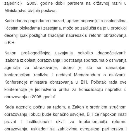
zajednici) 2003. godine dobili partnera na državnoj razini u
Ministarstvu civilnih poslova.
Kada danas pogledamo unazad, uprkos nepovoljnim okolnostima
i čestim blokadama i zastojima, može se zaključiti da je u protekloj
deceniji ipak postignut značajan napredak u reformi obrazovanja
u BiH.
Nakon prošlogodišnjeg usvajanja nekoliko dugoočekivanih
zakona iz oblasti obrazovanja i postizanja sporazuma o osnivanja
agencija za obrazovanje, dobro je što se današnjom
konferencijom realizira i nedavni Memorandum o osnivanju
Konferencije ministara obrazovanja u BiH. Početak rada ove
konferencije je jedinstvena prilika za konsolidaciju napretka u
obrazovanju u 2008. godini.
Kada agencije počnu sa radom, a Zakon o srednjem stručnom
obrazovanju i obuci bude konačno usvojen, BiH će napokon imati
pravni i institucionalni okvir za implementaciju reforme
obrazovanja, usklađen sa zahtjevima evropskog partnerstva i