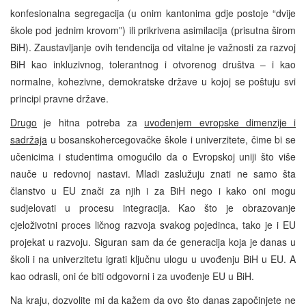
konfesionalna segregacija (u onim kantonima gdje postoje “dvije
škole pod jednim krovom”) ili prikrivena asimilacija (prisutna širom
BiH). Zaustavljanje ovih tendencija od vitalne je važnosti za razvoj
BiH kao inkluzivnog, tolerantnog i otvorenog društva – i kao
normalne, kohezivne, demokratske države u kojoj se poštuju svi
principi pravne države.
Drugo
je hitna potreba za
uvođenjem evropske dimenzije i
sadržaja
u bosanskohercegovačke škole i univerzitete, čime bi se
učenicima i studentima omogućilo da o Evropskoj uniji što više
nauče u redovnoj nastavi. Mladi zaslužuju znati ne samo šta
članstvo u EU znači za njih i za BiH nego i kako oni mogu
sudjelovati u procesu integracija. Kao što je obrazovanje
cjeloživotni proces ličnog razvoja svakog pojedinca, tako je i EU
projekat u razvoju. Siguran sam da će generacija koja je danas u
školi i na univerzitetu igrati ključnu ulogu u uvođenju BiH u EU. A
kao odrasli, oni će biti odgovorni i za uvođenje EU u BiH.
Na kraju, dozvolite mi da kažem da ovo što danas započinjete ne