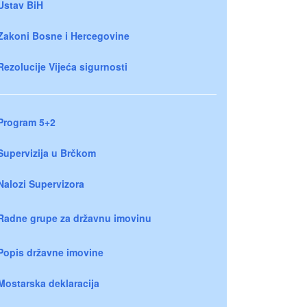
Ustav BiH
Zakoni Bosne i Hercegovine
Rezolucije Vijeća sigurnosti
Program 5+2
Supervizija u Brčkom
Nalozi Supervizora
Radne grupe za državnu imovinu
Popis državne imovine
Mostarska deklaracija