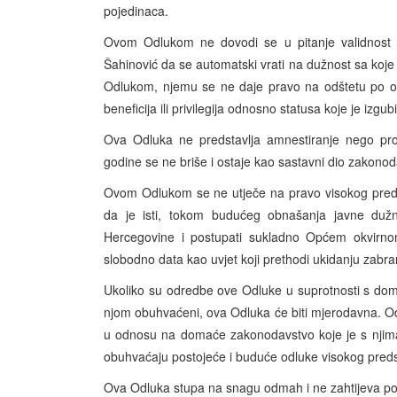
pojedinaca.
Ovom Odlukom ne dovodi se u pitanje validnost
Šahinović da se automatski vrati na dužnost sa koje
Odlukom, njemu se ne daje pravo na odštetu po os
beneficija ili privilegija odnosno statusa koje je izgu
Ova Odluka ne predstavlja amnestiranje nego pro
godine se ne briše i ostaje kao sastavni dio zakono
Ovom Odlukom se ne utječe na pravo visokog preds
da je isti, tokom budućeg obnašanja javne dužno
Hercegovine i postupati sukladno Općem okvirno
slobodno data kao uvjet koji prethodi ukidanju zabra
Ukoliko su odredbe ove Odluke u suprotnosti s do
njom obuhvaćeni, ova Odluka će biti mjerodavna. O
u odnosu na domaće zakonodavstvo koje je s njim
obuhvaćaju postojeće i buduće odluke visokog preds
Ova Odluka stupa na snagu odmah i ne zahtijeva pod