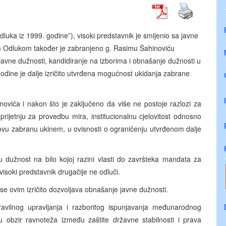
ka iz 1999. godine”), visoki predstavnik je smijenio sa javne
 Odlukom također je zabranjeno g. Rasimu Šahinoviću
javne dužnosti, kandidiranje na izborima i obnašanje dužnosti u
odine je dalje izričito utvrđena mogućnost ukidanja zabrane
ovića i nakon što je zaključeno da više ne postoje razlozi za
prijetnju za provedbu mira, institucionalnu cjelovitost odnosno
ovu zabranu ukinem, u ovisnosti o ograničenju utvrđenom dalje
 dužnost na bilo kojoj razini vlasti do završteka mandata za
visoki predstavnik drugačije ne odluči.
e ovim izričito dozvoljava obnašanje javne dužnosti.
avilnog upravljanja i razboritog ispunjavanja međunarodnog
obzir ravnoteža između zaštite državne stabilnosti i prava