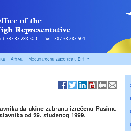
ika
Arhiva
Međunarodna zajednica u BiH
tavnika da ukine zabranu izrečenu Rasimu
tavnika od 29. studenog 1999.