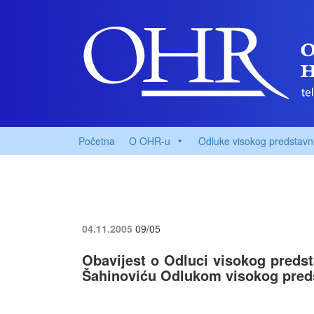
Početna
O OHR-u
Odluke visokog predstavn
04.11.2005
09/05
Obavijest o Odluci visokog preds
Šahinoviću Odlukom visokog preds