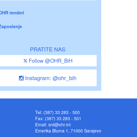
OHR tenderi
Zaposlenje
PRATITE NAS
Follow @OHR_BiH
Instagram: @ohr_bih
Tel: (387) 33 283 - 500
Fax: (387) 33 283 - 501
Email:
srd@ohr.int
Emerika Bluma 1, 71000 Sarajevo