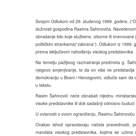
Svojom Odlukom od 29. studenog 1999. godine, (“Odlu
dužnosti gospodina Rasima Šahinovića. Navedenom
obnašanje bilo koje službene, izborne ili imenovane 
političkim strankama(“zabrana”). Odlukom iz 1999. g
prema isključivom nahođenju visokog predstavnika.
Na temelju pažljivog razmatranja predmeta g. Šahin
njegovo smjenjivanje, te da on više ne predstavlja 
demokraciju u Bosni i Hercegovini, odlučio sam da 
u tekstu.
Rasim Šahinović neće obnašati nijednu ministarsku
visoke predstavnike ili dok sadašnji odnosno budući 
U ovisnosti o ovom ograničenju, Rasimu Šahinoviću s
Ovakav ishod opravdavaju načela pravednosti, pr
mandata visokog predstavnika, kojima se uzima u 