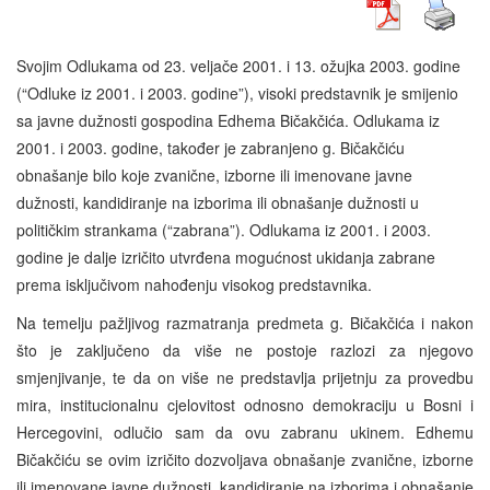
Svojim Odlukama od 23. veljače 2001. i 13. ožujka 2003. godine
(“Odluke iz 2001. i 2003. godine”), visoki predstavnik je smijenio
sa javne dužnosti gospodina Edhema Bičakčića. Odlukama iz
2001. i 2003. godine, također je zabranjeno g. Bičakčiću
obnašanje bilo koje zvanične, izborne ili imenovane javne
dužnosti, kandidiranje na izborima ili obnašanje dužnosti u
političkim strankama (“zabrana”). Odlukama iz 2001. i 2003.
godine je dalje izričito utvrđena mogućnost ukidanja zabrane
prema isključivom nahođenju visokog predstavnika.
Na temelju pažljivog razmatranja predmeta g. Bičakčića i nakon
što je zaključeno da više ne postoje razlozi za njegovo
smjenjivanje, te da on više ne predstavlja prijetnju za provedbu
mira, institucionalnu cjelovitost odnosno demokraciju u Bosni i
Hercegovini, odlučio sam da ovu zabranu ukinem. Edhemu
Bičakčiću se ovim izričito dozvoljava obnašanje zvanične, izborne
ili imenovane javne dužnosti, kandidiranje na izborima i obnašanje