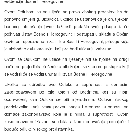
evidencije Bosne i Hercegovine.
Ovom Odlukom se ne utječe na pravo visokog predstavnika da
ponovno smijeni g. Bičakčića ukoliko se ustanovi da je on, tijekom
budućeg obnašanja javne dužnosti, prekršio svoju prisegu da će
poštivati Ustav Bosne i Hercegovine i postupati u skladu s Općim
okvirnom sporazumom za mir u Bosni i Hercegovini, prisegu koja
je slobodno data kao uvjet koji prethodi ukidanju zabrane.
Ovom se Odlukom ne utječe na rješenje niti se njome na drugi
način ne prejudicira rješenje u bilo kojem kaznenom postupku koji
se vodi ili će se voditi unutar ili izvan Bosne i Hercegovine.
Ukoliko su odredbe ove Odluke u suprotnosti s domaćim
zakonodavstvom po bilo kojem od predmeta koji su njom
obuhvaćeni, ova Odluka će biti mjerodavna. Odluke visokog
predstavnika imaju veću pravnu snagu i prednost u odnosu na
domaće zakonodavstvo koje je s njima u suprotnosti. Ovom
zakonodavnom izjavom se deklarativno obuhvaćaju postojeće i
buduće odluke visokog predstavnika.