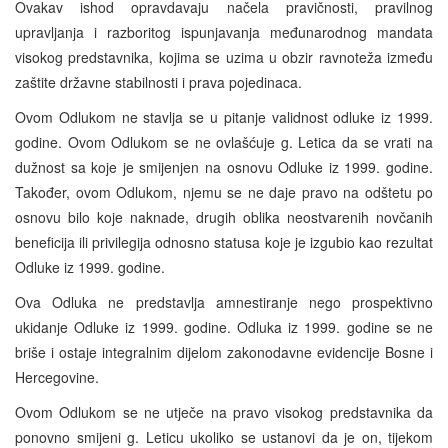
Ovakav ishod opravdavaju načela pravičnosti, pravilnog
upravljanja i razboritog ispunjavanja međunarodnog mandata
visokog predstavnika, kojima se uzima u obzir ravnoteža između
zaštite državne stabilnosti i prava pojedinaca.
Ovom Odlukom ne stavlja se u pitanje validnost odluke iz 1999.
godine. Ovom Odlukom se ne ovlašćuje g. Letica da se vrati na
dužnost sa koje je smijenjen na osnovu Odluke iz 1999. godine.
Također, ovom Odlukom, njemu se ne daje pravo na odštetu po
osnovu bilo koje naknade, drugih oblika neostvarenih novčanih
beneficija ili privilegija odnosno statusa koje je izgubio kao rezultat
Odluke iz 1999. godine.
Ova Odluka ne predstavlja amnestiranje nego prospektivno
ukidanje Odluke iz 1999. godine. Odluka iz 1999. godine se ne
briše i ostaje integralnim dijelom zakonodavne evidencije Bosne i
Hercegovine.
Ovom Odlukom se ne utječe na pravo visokog predstavnika da
ponovno smijeni g. Leticu ukoliko se ustanovi da je on, tijekom