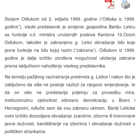
Svojom Odlukom od 2. veljače 1999. godine (“Odluka iz 1999.
godine”), visoki predstavnik je smijenio gospodina Barišu Leticu
sa funkcije v.d. ministra unutarnjih poslova Kantona 10.Ovom
Odlukom, također je zabranjeno g. Letici obnašanje bilo koje
javne funkcije na bilo kojoj razini (“zabrana”). Odlukom iz 1999.
godine je dalje izričito utvrđena mogućnost ukidanja zabrane
prema isključivom nahođenju visokog predstavnika.
Na temelju pažljivog razmatranja predmeta g. Letice i nakon što je
zaključeno da više ne postoje razlozi za njegovo smjenjivanje, te
da on više ne predstavlja prijetnju za provedbu mira,
institucionalnu cjelovitost odnosno demokraciju u Bosni i
Hercegovini, odlučio sam da ovu zabranu ukinem. Bariši Leticise
ovim izričito dozvoljava obnašanje zvanične, izborne ili imenovane
javne dužnosti, kandidiranje na izborima i obnašanje dužnosti u
političkim strankama.