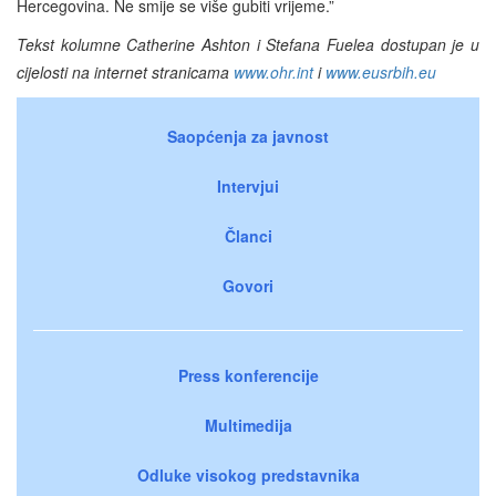
Hercegovina. Ne smije se više gubiti vrijeme.”
Tekst kolumne Catherine Ashton i Stefana Fuelea dostupan je u
cijelosti na internet stranicama
www.ohr.int
i
www.eusrbih.eu
Saopćenja za javnost
Intervjui
Članci
Govori
Press konferencije
Multimedija
Odluke visokog predstavnika