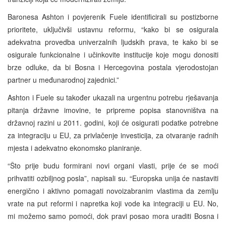
Baronesa Ashton i povjerenik Fuele identificirali su postizborne
prioritete, uključivši ustavnu reformu, “kako bi se osigurala
adekvatna provedba univerzalnih ljudskih prava, te kako bi se
osigurale funkcionalne i učinkovite institucije koje mogu donositi
brze odluke, da bi Bosna i Hercegovina postala vjerodostojan
partner u međunarodnoj zajednici.”
Ashton i Fuele su također ukazali na urgentnu potrebu rješavanja
pitanja državne imovine, te pripreme popisa stanovništva na
državnoj razini u 2011. godini, koji će osigurati podatke potrebne
za integraciju u EU, za privlačenje investicija, za otvaranje radnih
mjesta i adekvatno ekonomsko planiranje.
“Što prije budu formirani novi organi vlasti, prije će se moći
prihvatiti ozbiljnog posla”, napisali su. “Europska unija će nastaviti
energično i aktivno pomagati novoizabranim vlastima da zemlju
vrate na put reformi i napretka koji vode ka integraciji u EU. No,
mi možemo samo pomoći, dok pravi posao mora uraditi Bosna i