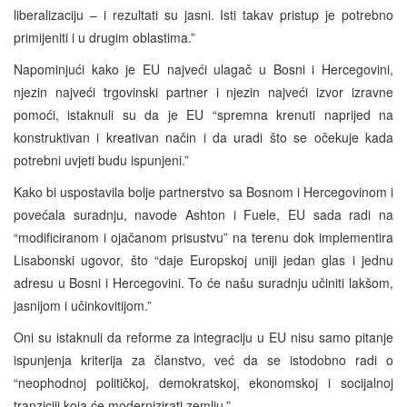
liberalizaciju – i rezultati su jasni. Isti takav pristup je potrebno
primijeniti i u drugim oblastima.”
Napominjući kako je EU najveći ulagač u Bosni i Hercegovini,
njezin najveći trgovinski partner i njezin najveći izvor izravne
pomoći, istaknuli su da je EU “spremna krenuti naprijed na
konstruktivan i kreativan način i da uradi što se očekuje kada
potrebni uvjeti budu ispunjeni.”
Kako bi uspostavila bolje partnerstvo sa Bosnom i Hercegovinom i
povećala suradnju, navode Ashton i Fuele, EU sada radi na
“modificiranom i ojačanom prisustvu” na terenu dok implementira
Lisabonski ugovor, što “daje Europskoj uniji jedan glas i jednu
adresu u Bosni i Hercegovini. To će našu suradnju učiniti lakšom,
jasnijom i učinkovitijom.”
Oni su istaknuli da reforme za integraciju u EU nisu samo pitanje
ispunjenja kriterija za članstvo, već da se istodobno radi o
“neophodnoj političkoj, demokratskoj, ekonomskoj i socijalnoj
tranziciji koja će modernizirati zemlju.”