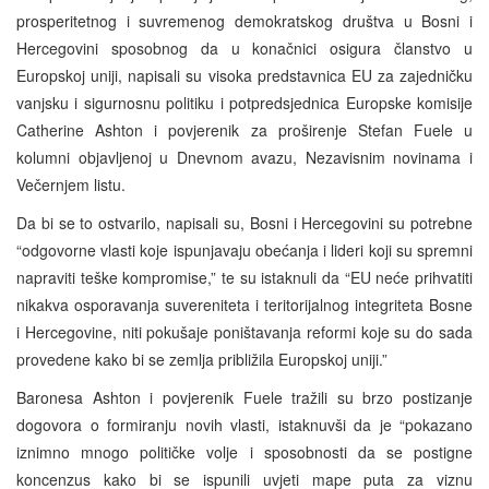
prosperitetnog i suvremenog demokratskog društva u Bosni i
Hercegovini sposobnog da u konačnici osigura članstvo u
Europskoj uniji, napisali su visoka predstavnica EU za zajedničku
vanjsku i sigurnosnu politiku i potpredsjednica Europske komisije
Catherine Ashton i povjerenik za proširenje Stefan Fuele u
kolumni objavljenoj u Dnevnom avazu, Nezavisnim novinama i
Večernjem listu.
Da bi se to ostvarilo, napisali su, Bosni i Hercegovini su potrebne
“odgovorne vlasti koje ispunjavaju obećanja i lideri koji su spremni
napraviti teške kompromise,” te su istaknuli da “EU neće prihvatiti
nikakva osporavanja suvereniteta i teritorijalnog integriteta Bosne
i Hercegovine, niti pokušaje poništavanja reformi koje su do sada
provedene kako bi se zemlja približila Europskoj uniji.”
Baronesa Ashton i povjerenik Fuele tražili su brzo postizanje
dogovora o formiranju novih vlasti, istaknuvši da je “pokazano
iznimno mnogo političke volje i sposobnosti da se postigne
koncenzus kako bi se ispunili uvjeti mape puta za viznu