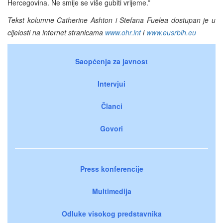
Hercegovina. Ne smije se više gubiti vrijeme.”
Tekst kolumne Catherine Ashton i Stefana Fuelea dostupan je u
cijelosti na internet stranicama
www.ohr.int
i
www.eusrbih.eu
Saopćenja za javnost
Intervjui
Članci
Govori
Press konferencije
Multimedija
Odluke visokog predstavnika