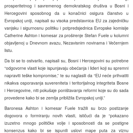
prosperitetnog i savremenog demokratskog društva u Bosni i
Hercegovini sposobnog da u konačnici osigura članstvo u
Evropskoj uniji, napisali su visoka predstavnica EU za zajedničku
vanjsku i sigurnosnu politiku i potpredsjednica Evropske komisije
Catherine Ashton i komesar za proširenje Stefan Fuele u kolumni
objavljenoj u Dnevnom avazu, Nezavisnim novinama i Večernjem
listu.
Da bi se to ostvarilo, napisali su, Bosni i Hercegovini su potrebne
“odgovorne vlasti koje ispunjavaju obećanja i lideri koji su spremni
napraviti teške kompromise,” te su naglasili da “EU neće prihvatiti
nikakva osporavanja suvereniteta i teritorijalnog integriteta Bosne
i Hercegovine, niti pokušaje poništavanja reformi koje su do sada
provedene kako bi se zemlja približila Evropskoj uniji.”
Baronesa Ashton i komesar Fuele tražili su brzo postizanje
dogovora o formiranju novih vlasti, ističući da je “pokazano
izuzetno mnogo političke volje i sposobnosti da se postigne
konsenzus kako bi se ispunili uslovi mape puta za viznu