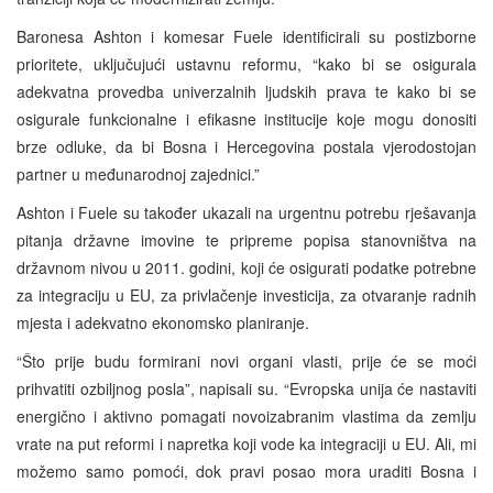
Baronesa Ashton i komesar Fuele identificirali su postizborne
prioritete, uključujući ustavnu reformu, “kako bi se osigurala
adekvatna provedba univerzalnih ljudskih prava te kako bi se
osigurale funkcionalne i efikasne institucije koje mogu donositi
brze odluke, da bi Bosna i Hercegovina postala vjerodostojan
partner u međunarodnoj zajednici.”
Ashton i Fuele su također ukazali na urgentnu potrebu rješavanja
pitanja državne imovine te pripreme popisa stanovništva na
državnom nivou u 2011. godini, koji će osigurati podatke potrebne
za integraciju u EU, za privlačenje investicija, za otvaranje radnih
mjesta i adekvatno ekonomsko planiranje.
“Što prije budu formirani novi organi vlasti, prije će se moći
prihvatiti ozbiljnog posla”, napisali su. “Evropska unija će nastaviti
energično i aktivno pomagati novoizabranim vlastima da zemlju
vrate na put reformi i napretka koji vode ka integraciji u EU. Ali, mi
možemo samo pomoći, dok pravi posao mora uraditi Bosna i