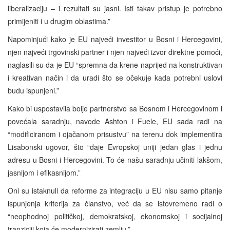
liberalizaciju – i rezultati su jasni. Isti takav pristup je potrebno
primijeniti i u drugim oblastima.”
Napominjući kako je EU najveći investitor u Bosni i Hercegovini,
njen najveći trgovinski partner i njen najveći izvor direktne pomoći,
naglasili su da je EU “spremna da krene naprijed na konstruktivan
i kreativan način i da uradi što se očekuje kada potrebni uslovi
budu ispunjeni.”
Kako bi uspostavila bolje partnerstvo sa Bosnom i Hercegovinom i
povećala saradnju, navode Ashton i Fuele, EU sada radi na
“modificiranom i ojačanom prisustvu” na terenu dok implementira
Lisabonski ugovor, što “daje Evropskoj uniji jedan glas i jednu
adresu u Bosni i Hercegovini. To će našu saradnju učiniti lakšom,
jasnijom i efikasnijom.”
Oni su istaknuli da reforme za integraciju u EU nisu samo pitanje
ispunjenja kriterija za članstvo, već da se istovremeno radi o
“neophodnoj političkoj, demokratskoj, ekonomskoj i socijalnoj
tranziciji koja će modernizirati zemlju.”