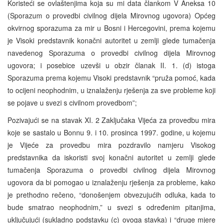
Koristeći se ovlaštenjima koja su mi data člankom V Aneksa 10
(Sporazum o provedbi civilnog dijela Mirovnog ugovora) Općeg
okvirnog sporazuma za mir u Bosni i Hercegovini, prema kojemu
je Visoki predstavnik konačni autoritet u zemlji glede tumačenja
navedenog Sporazuma o provedbi civilnog dijela Mirovnog
ugovora; i posebice uzevši u obzir članak II. 1. (d) istoga
Sporazuma prema kojemu Visoki predstavnik “pruža pomoć, kada
to ocijeni neophodnim, u iznalaženju rješenja za sve probleme koji
se pojave u svezi s civilnom provedbom”;
Pozivajući se na stavak XI. 2 Zaključaka Vijeća za provedbu mira
koje se sastalo u Bonnu 9. i 10. prosinca 1997. godine, u kojemu
je Vijeće za provedbu mira pozdravilo namjeru Visokog
predstavnika da iskoristi svoj konačni autoritet u zemlji glede
tumačenja Sporazuma o provedbi civilnog dijela Mirovnog
ugovora da bi pomogao u iznalaženju rješenja za probleme, kako
je prethodno rečeno, “donošenjem obvezujućih odluka, kada to
bude smatrao neophodnim,” u svezi s određenim pitanjima,
uključujući (sukladno podstavku (c) ovoga stavka) i “druge mjere