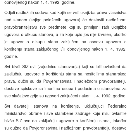
obnovljenog nakon 1. 4. 1992. godine.
Odjeli nadležnih sudova kod kojih se vrši uknjižba prava vlasništva
nad stanom (knjige položenih ugovora) će dostaviti nadležnom
pravobraniteljstvu sve predmete koji su primljeni radi uknjižbe
ugovora o otkupu stanova, a za koje upis još nije izvršen, ukoliko
je ugovor o otkupu stana zaključen na osnovu ugovora o
korištenju stana zaključenog i/ili obnovljenog nakon 1. 4. 1992.
godine.
Svi bivši SIZ-ovi (zajednice stanovanja) koji su bili ovlašteni da
zaključuju ugovore o korištenju stana sa nositeljima stanarskog
prava, dužni su da Povjerenstvima i nadležnom pravobranitelju
dostave spiskove sa imenima osoba i podacima o stanovima za
sve slučajeve gdje su ugovori zaključeni nakon 1. 4. 1992. godine.
Svi davatelji stanova na korištenje, uključujući Federalno
ministarstvo obrane i sve stambene zadruge koje nisu ovlastile
bivše SIZ-ove da zaključuju ugovore o korištenju stana, također
su dužne da Povjerenstvima i nadležnom pravobranitelju dostave