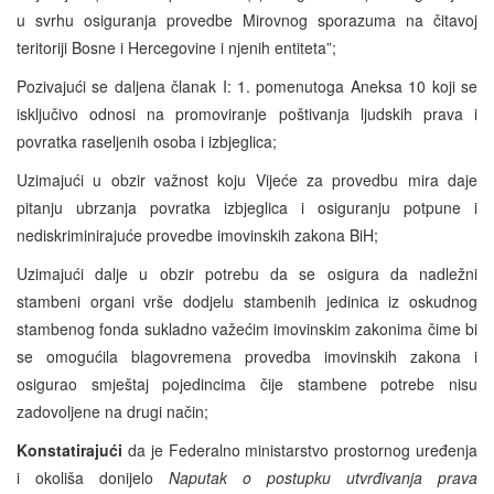
u svrhu osiguranja provedbe Mirovnog sporazuma na čitavoj
teritoriji Bosne i Hercegovine i njenih entiteta”;
Pozivajući se daljena članak I: 1. pomenutoga Aneksa 10 koji se
isključivo odnosi na promoviranje poštivanja ljudskih prava i
povratka raseljenih osoba i izbjeglica;
Uzimajući u obzir važnost koju Vijeće za provedbu mira daje
pitanju ubrzanja povratka izbjeglica i osiguranju potpune i
nediskriminirajuće provedbe imovinskih zakona BiH;
Uzimajući dalje u obzir potrebu da se osigura da nadležni
stambeni organi vrše dodjelu stambenih jedinica iz oskudnog
stambenog fonda sukladno važećim imovinskim zakonima čime bi
se omogućila blagovremena provedba imovinskih zakona i
osigurao smještaj pojedincima čije stambene potrebe nisu
zadovoljene na drugi način;
Konstatirajući
da je Federalno ministarstvo prostornog uređenja
i okoliša donijelo
Naputak o postupku utvrđivanja prava