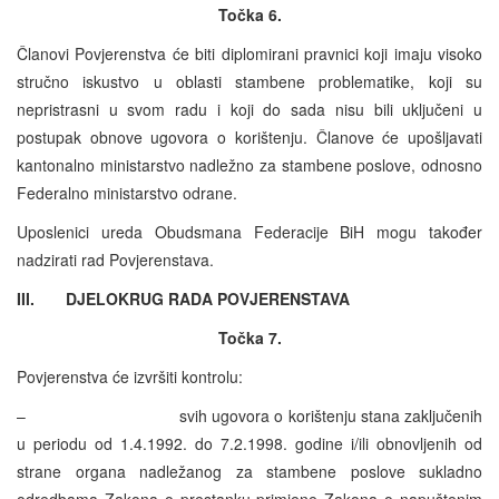
Točka 6.
Članovi Povjerenstva će biti diplomirani pravnici koji imaju visoko
stručno iskustvo u oblasti stambene problematike, koji su
nepristrasni u svom radu i koji do sada nisu bili uključeni u
postupak obnove ugovora o korištenju. Članove će upošljavati
kantonalno ministarstvo nadležno za stambene poslove, odnosno
Federalno ministarstvo odrane.
Uposlenici ureda Obudsmana Federacije BiH mogu također
nadzirati rad Povjerenstava.
III. DJELOKRUG RADA POVJERENSTAVA
Točka 7.
Povjerenstva će izvršiti kontrolu:
– svih ugovora o korištenju stana zaključenih
u periodu od 1.4.1992. do 7.2.1998. godine i/ili obnovljenih od
strane organa nadležanog za stambene poslove sukladno
odredbama Zakona o prestanku primjene Zakona o napuštenim