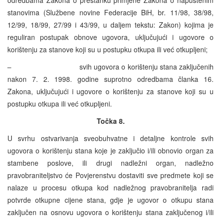
stanovima (Službene novine Federacije BiH, br. 11/98, 38/98,
12/99, 18/99, 27/99 i 43/99, u daljem tekstu: Zakon) kojima je
reguliran postupak obnove ugovora, uključujući i ugovore o
korištenju za stanove koji su u postupku otkupa ili već otkupljeni;
– svih ugovora o korištenju stana zaključenih
nakon 7. 2. 1998. godine suprotno odredbama članka 16.
Zakona, uključujući i ugovore o korištenju za stanove koji su u
postupku otkupa ili već otkupljeni.
Točka 8.
U svrhu ostvarivanja sveobuhvatne i detaljne kontrole svih
ugovora o korištenju stana koje je zaključio i/ili obnovio organ za
stambene poslove, ili drugi nadležni organ, nadležno
pravobraniteljstvo će Povjerenstvu dostaviti sve predmete koji se
nalaze u procesu otkupa kod nadležnog pravobranitelja radi
potvrde otkupne cijene stana, gdje je ugovor o otkupu stana
zaključen na osnovu ugovora o korištenju stana zaključenog i/ili