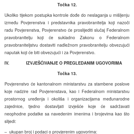
Točka 12.
Ukoliko tijekom postupka kontrole dođe do neslaganja u mišljenju
između Povjerenstva i predstavnika pravobranitelja koji nazoči
radu Povjerenstva, Povjerenstvo će proslijediti slučaj Federalnom
pravobranitelju koji će sukladno Zakonu o Federalnom
pravobraniteljstvu dostaviti nadležnom pravobranitelju obvezujući
naputak koji će biti obvezujući i za Povjerenstvo.
IV. IZVJEŠĆIVANJE O PREGLEDANIM UGOVORIMA
Točka 13.
Povjerenstvo će kantonalnom ministarstvu za stambene poslove
koje nadzire rad Povjerenstava, kao i Federalnom ministarstvu
prostornog uređenja i okoliša i organizacijama međunarodne
zajednice, tjedno dostavljati izvješće koje će sadržavati
neophodne podatke sa navedenim imenima i brojevima kao što
slijedi:
– ukupan broj i podaci o provjerenim ugovorima: