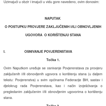
Uzimajući u obzir i imajući u vidu gore navedeno, ovim donosim:
NAPUTAK
O POSTUPKU PROVJERE ZAKLJUČENIH I/ILI OBNOVLJENIH
UGOVORA O KORIŠTENJU STANA
I. OSNIVANJE POVJERENSTAVA
Točka 1.
Ovim Naputkom uređuje se osnivanje Povjerenstava za provjeru
zaključenih i/ili obnovljenih ugovora o korištenju stana (u daljem
tekstu: Povjerenstva) u svim općinama Federacije BiH, sastav i
djelokrug rada Povjerenstava, kao i način izvješćivanja o
pregledanim zaključenim i/ili obnovljenim ugovorima o korištenju
stana.
Točka 2.