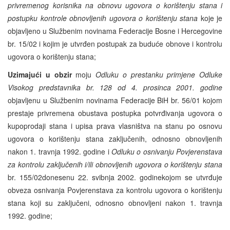
privremenog korisnika na obnovu ugovora o korištenju stana i
postupku kontrole obnovljenih ugovora o korištenju stana
koje je
objavljeno u Službenim novinama Federacije Bosne i Hercegovine
br. 15/02 i kojim je utvrđen postupak za buduće obnove i kontrolu
ugovora o korištenju stana;
Uzimajući u obzir
moju
Odluku o prestanku primjene Odluke
Visokog predstavnika br. 128 od 4. prosinca 2001. godine
objavljenu u Službenim novinama Federacije BiH br. 56/01 kojom
prestaje privremena obustava postupka potvrđivanja ugovora o
kupoprodaji stana i upisa prava vlasništva na stanu po osnovu
ugovora o korištenju stana zaključenih, odnosno obnovljenih
nakon 1. travnja 1992. godine i
Odluku o osnivanju Povjerenstava
za kontrolu zaključenih i/ili obnovljenih ugovora o korištenju stana
br. 155/02donesenu 22. svibnja 2002. godinekojom se utvrđuje
obveza osnivanja Povjerenstava za kontrolu ugovora o korištenju
stana koji su zaključeni, odnosno obnovljeni nakon 1. travnja
1992. godine;