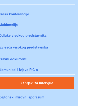
Press konferencije
Multimedija
Odluke visokog predstavnika
Izvješća visokog predstavnika
Pravni dokumenti
Komunikei i izjave PIC-a
Zahtjevi za intervjue
Dejtonski mirovni sporazum