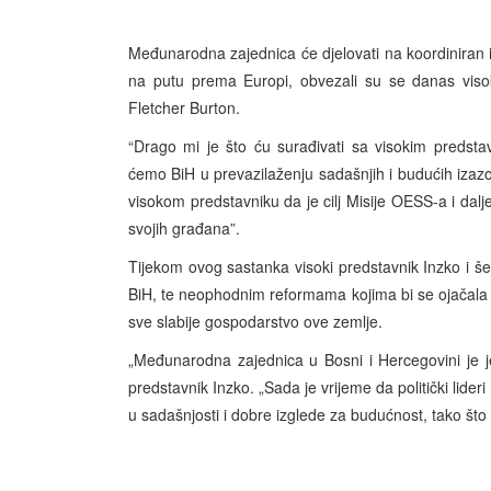
Međunarodna zajednica će djelovati na koordiniran 
na putu prema Europi, obvezali su se danas visok
Fletcher Burton.
“Drago mi je što ću surađivati sa visokim preds
ćemo BiH u prevazilaženju sadašnjih i budućih izaz
visokom predstavniku da je cilj Misije OESS-a i dal
svojih građana”.
Tijekom ovog sastanka visoki predstavnik Inzko i še
BiH, te neophodnim reformama kojima bi se ojačala 
sve slabije gospodarstvo ove zemlje.
„Međunarodna zajednica u Bosni i Hercegovini je je
predstavnik Inzko. „Sada je vrijeme da politički lider
u sadašnjosti i dobre izglede za budućnost, tako što