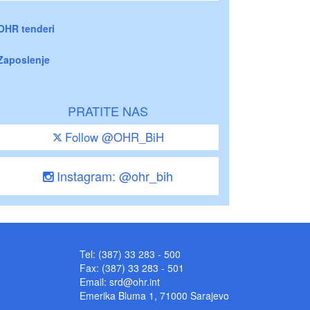
OHR tenderi
Zaposlenje
PRATITE NAS
Follow @OHR_BiH
Instagram: @ohr_bih
Tel: (387) 33 283 - 500
Fax: (387) 33 283 - 501
Email:
srd@ohr.int
Emerika Bluma 1, 71000 Sarajevo