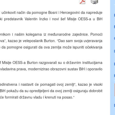
i učinkovit način da pomogne Bosni i Hercegovini da napreduje
i predstavnik Valentin Inzko i novi šef Misije OESS-a u BiH
tavnikom i našim kolegama iz međunarodne zajednice. Pomoći
ova”, kazao je veleposlanik Burton. “Dao sam svoja uvjeravanja
je da pomogne osigurati da ova zemlja može ispuniti očekivanja
f Misije OESS-a Burton razgovarali su o državnim institucijama
vladavina prava, modernizirao obrazovni sustav BiH i oporavilo
dinstvena i nastavit će pomagati ovoj zemlji“, kazao je visoki
i BiH pokažu da su opredijeljeni da ovoj zemlji osiguraju dobrobit
 će formirati državnu vladu i krenuti na posao.“