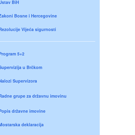
Ustav BiH
Zakoni Bosne i Hercegovine
Rezolucije Vijeća sigurnosti
Program 5+2
Supervizija u Brčkom
Nalozi Supervizora
Radne grupe za državnu imovinu
Popis državne imovine
Mostarska deklaracija