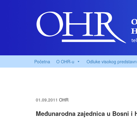
Početna
O OHR-u
Odluke visokog predstavn
01.09.2011
OHR
Međunarodna zajednica u Bosni i H