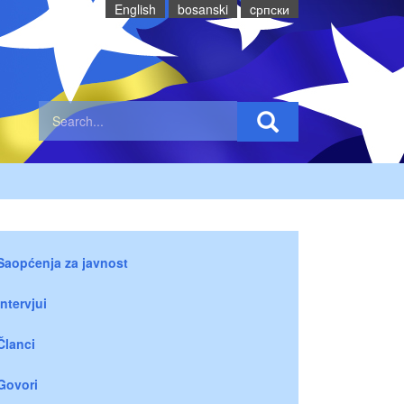
English
bosanski
cрпски
Saopćenja za javnost
Intervjui
Članci
Govori