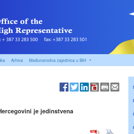
ika
Arhiva
Međunarodna zajednica u BiH
ercegovini je jedinstvena