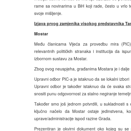
rame sa novinarima u BiH koji rade, često u vrlo 
svoje mišljenje.
Izjava prvog zamjenika visokog predstavnika Ta
Mostar
Među članicama Vijeća za provedbu mira (PIC)
relevantnih političkih stranaka i institucija da
izbornom sustavu za Mostar.
Zbog ovog neuspjeha, građanima Mostara je i dalje 
Upravni odbor PIC-a je istaknuo da se lokalni izbori
Upravni odbor je također istaknuo da će svaka str
snositi punu odgovornost za stalno negiranje temel
Također smo još jednom potvrdili, u sukladnosti s 
ključno načelo da Mostar ostaje jedinstvena, ko
uprave/administracije ispod razine Grada.
Prezentiran je okvirni dokument oko kojeg su se 