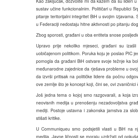
Kao zaključak, dozvolite mi da kažem da su lideri u 
sustav učine funkcionalnim. Političari u Republici Sr
pitanje teritorijalni integritet BiH u svojim izjavam
u Federaciji nedostaju hitne aktivnosti po pitanju do
Zbog sporosti, građani u oba entiteta snose posljedi
Upravo prije nekoliko mjeseci, građani su izašli
uobičajenom politikom. Poruka koju je poslao PIC je
pomogla da građani BiH ostvare svoje težnje ka bol
međunarodne zajednice da rješava probleme u ovoj ze
da izvrši pritisak na političke lidere da počnu odgo
ove zemlje što je koncept koji, čini se, ovi zvaničnici
Još jedna tema o kojoj smo razgovarali, a koja izr
neovisnih medija u prenošenju nezadovoljstva građan
mediji. Postoje ustavna i zakonska jamstva za slob
stišati kritike.
U Communiqueu smo podsjetili vlasti u BiH na n
medija. Javne ličnosti se moraju uzdržati od pokuš