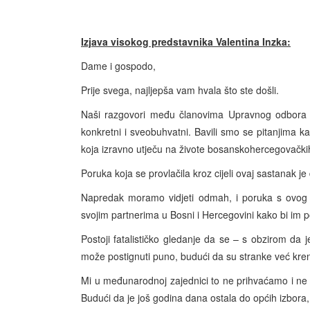
Izjava visokog predstavnika Valentina Inzka:
Dame i gospodo,
Prije svega, najljepša vam hvala što ste došli.
Naši razgovori među članovima Upravnog odbora V
konkretni i sveobuhvatni. Bavili smo se pitanjima k
koja izravno utječu na živote bosanskohercegovački
Poruka koja se provlačila kroz cijeli ovaj sastanak 
Napredak moramo vidjeti odmah, i poruka s ovog 
svojim partnerima u Bosni i Hercegovini kako bi im
Postoji fatalističko gledanje da se – s obzirom da
može postignuti puno, budući da su stranke već kre
Mi u međunarodnoj zajednici to ne prihvaćamo i ne vi
Budući da je još godina dana ostala do općih izbora, 