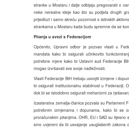
stranke u Mostaru i dalje odbijaju pregovarati o 
neke nerealne ideje kao što su podjela drugih gra
prijedlozi i samo skreću pozornost s istinskih aktiv
strankama u Mostaru kada budu spremne da se konst
Pitanja u svezi s Federacijom
Općenito, Upravni odbor je pozvao vlasti u Feder
mandata kako bi osigurali učinkovito funkcioniranje
potrebne mjere kako bi Ustavni sud Federacije BiH, 
mogao izvršavati sve svoje nadležnosti.
Vlasti Federacije BiH trebaju usvojiti izmjene i do
bi osigurali institucionalnu stabilnost u Federaciji
dok bi se istodobno osigurali mehanizmi za rješava
Izaslanstva zemalja-članica pozvala su Parlament F
potrebnim izmjenama i dopunama, kako bi se osigu
proračunskim pitanjima. OHR, EU i SAD su tijesno su
smo uvjereni da bi usvajanje usuglašenih zakona 