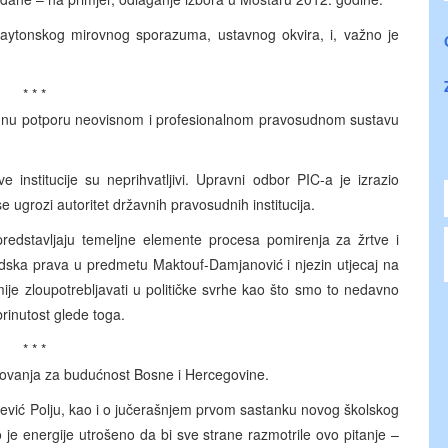
 Daytonskog mirovnog sporazuma, ustavnog okvira, i, važno je
* * *
punu potporu neovisnom i profesionalnom pravosudnom sustavu
ve institucije su neprihvatljivi. Upravni odbor PIC-a je izrazio
 ugrozi autoritet državnih pravosudnih institucija.
predstavljaju temeljne elemente procesa pomirenja za žrtve i
dska prava u predmetu Maktouf-Damjanović i njezin utjecaj na
ije zloupotrebljavati u političke svrhe kao što smo to nedavno
brinutost glede toga.
* * *
zovanja za budućnost Bosne i Hercegovine.
Konjević Polju, kao i o jučerašnjem prvom sastanku novog školskog
je energije utrošeno da bi sve strane razmotrile ovo pitanje –