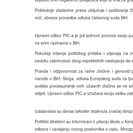
Poštivanje vladavine prava uključuje i poštivanje
reći, obveze provedbe odluka Ustavnog suda BiH.
Upravni odbor PIC-a je još jednom ponovio svoju 
na svim razinama u BiH.
Pokušaji vršenja političkog pritiska i utjecaja na o
osobitu zabrinutost zbog neprekidnih nastojanja da se
Pravda i odgovornost za ratne zločine i genocid 
narode u BiH. Stoga, odluka Europskog suda za lju
sudsko procesuiranje ovih užasnih zločina se ne sm
vidjeli. Upravni odbor PIC-a izražava svoju veliku za
Izaslanstva su danas također istaknula značaj obra
Politički direktori su informirani o pitanju škole u 
odbora i usvajanju novog poslovnika o radu. Mnogo 