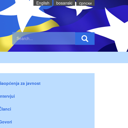
English
bosanski
cрпски
Saopćenja za javnost
Intervjui
Članci
Govori