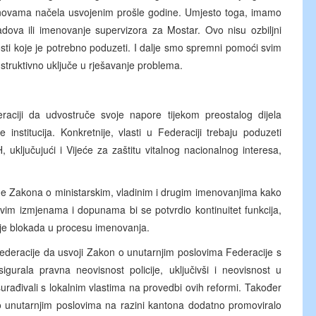
osnovama načela usvojenim prošle godine. Umjesto toga, imamo
dova ili imenovanje supervizora za Mostar. Ovo nisu ozbiljni
nosti koje je potrebno poduzeti. I dalje smo spremni pomoći svim
ruktivno uključe u rješavanje problema.
aciji da udvostruče svoje napore tijekom preostalog dijela
 institucija. Konkretnije, vlasti u Federaciji trebaju poduzeti
uključujući i Vijeće za zaštitu vitalnog nacionalnog interesa,
pune Zakona o ministarskim, vladinim i drugim imenovanjima kako
. Ovim izmjenama i dopunama bi se potvrdio kontinuitet funkcija,
nje blokada u procesu imenovanja.
ederacije da usvoji Zakon o unutarnjim poslovima Federacije s
rala pravna neovisnost policije, uključivši i neovisnost u
rađivali s lokalnim vlastima na provedbi ovih reformi. Također
o unutarnjim poslovima na razini kantona dodatno promoviralo