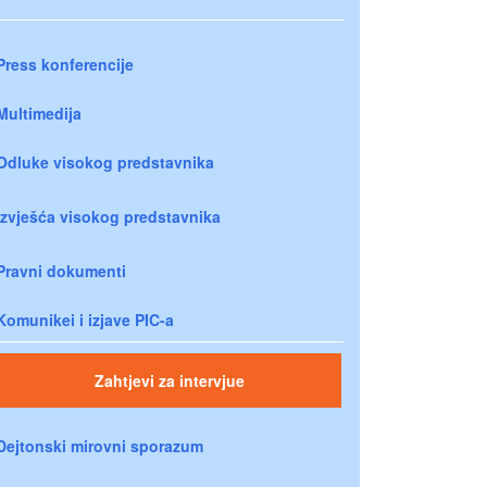
Press konferencije
Multimedija
Odluke visokog predstavnika
Izvješća visokog predstavnika
Pravni dokumenti
Komunikei i izjave PIC-a
Zahtjevi za intervjue
Dejtonski mirovni sporazum