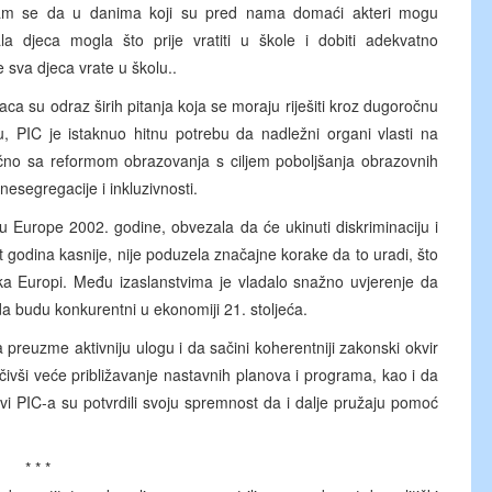
Nadam se da u danima koji su pred nama domaći akteri mogu
a djeca mogla što prije vratiti u škole i dobiti adekvatno
 sva djeca vrate u školu..
njaca su odraz širih pitanja koja se moraju riješiti kroz dugoročnu
u, PIC je istaknuo hitnu potrebu da nadležni organi vlasti na
čno sa reformom obrazovanja s ciljem poboljšanja obrazovnih
esegregacije i inkluzivnosti.
ću Europe 2002. godine, obvezala da će ukinuti diskriminaciju i
odina kasnije, nije poduzela značajne korake da to uradi, što
ka Europi. Među izaslanstvima je vladalo snažno uvjerenje da
a budu konkurentni u ekonomiji 21. stoljeća.
preuzme aktivniju ulogu i da sačini koherentniji zakonski okvir
čivši veće približavanje nastavnih planova i programa, kao i da
i PIC-a su potvrdili svoju spremnost da i dalje pružaju pomoć
* * *