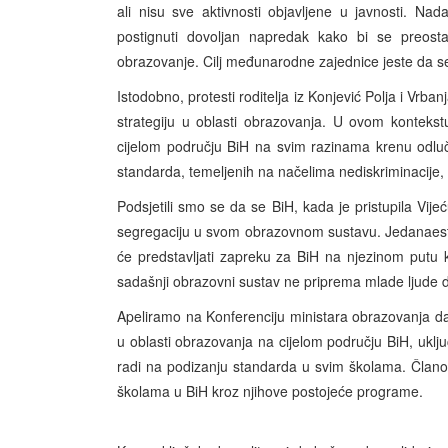
ali nisu sve aktivnosti objavljene u javnosti. 
postignuti dovoljan napredak kako bi se preostal
obrazovanje. Cilj međunarodne zajednice jeste da se
Istodobno, protesti roditelja iz Konjević Polja i Vrba
strategiju u oblasti obrazovanja. U ovom kontekst
cijelom području BiH na svim razinama krenu odlu
standarda, temeljenih na načelima nediskriminacije, n
Podsjetili smo se da se BiH, kada je pristupila Vije
segregaciju u svom obrazovnom sustavu. Jedanaest g
će predstavljati zapreku za BiH na njezinom putu 
sadašnji obrazovni sustav ne priprema mlade ljude d
Apeliramo na Konferenciju ministara obrazovanja da 
u oblasti obrazovanja na cijelom području BiH, uklju
radi na podizanju standarda u svim školama. Članov
školama u BiH kroz njihove postojeće programe.