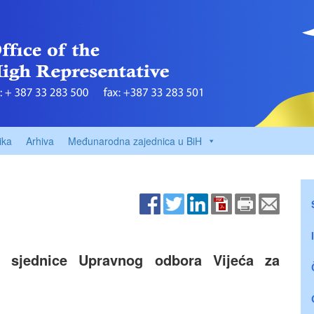
ika
Arhiva
Međunarodna zajednica u BiH
n sjednice Upravnog odbora Vijeća za