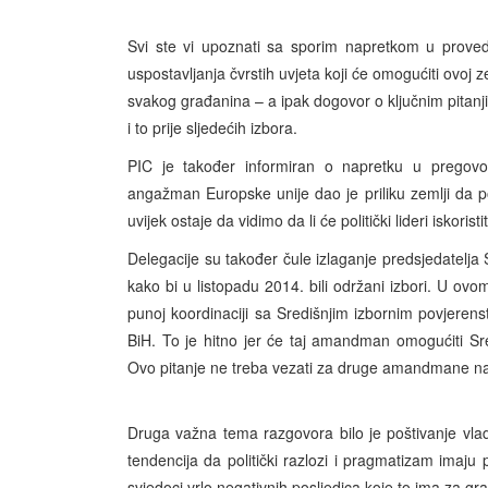
Svi ste vi upoznati sa sporim napretkom u proved
uspostavljanja čvrstih uvjeta koji će omogućiti ovoj ze
svakog građanina – a ipak dogovor o ključnim pitan
i to prije sljedećih izbora.
PIC je također informiran o napretku u pregovori
angažman Europske unije dao je priliku zemlji da po
uvijek ostaje da vidimo da li će politički lideri iskoris
Delegacije su također čule izlaganje predsjedatelja 
kako bi u listopadu 2014. bili održani izbori. U ovo
punoj koordinaciji sa Središnjim izbornim povjer
BiH. To je hitno jer će taj amandman omogućiti Sr
Ovo pitanje ne treba vezati za druge amandmane na Izb
Druga važna tema razgovora bilo je poštivanje vlad
tendencija da politički razlozi i pragmatizam imaju 
svjedoci vrlo negativnih posljedica koje to ima za g