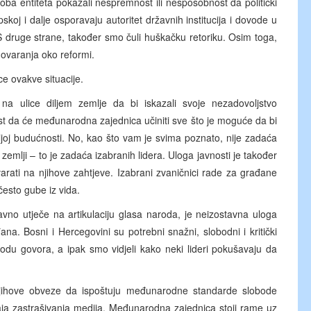
oba entiteta pokazali nespremnost ili nesposobnost da politički
pskoj i dalje osporavaju autoritet državnih institucija i dovode u
a. S druge strane, također smo čuli huškačku retoriku. Osim toga,
govaranja oko reformi.
ce ovakve situacije.
 na ulice diljem zemlje da bi iskazali svoje nezadovoljstvo
st da će međunarodna zajednica učiniti sve što je moguće da bi
joj budućnosti. No, kao što vam je svima poznato, nije zadaća
mlji – to je zadaća izabranih lidera. Uloga javnosti je također
varati na njihove zahtjeve. Izabrani zvaničnici rade za građane
 često gube iz vida.
avno utječe na artikulaciju glasa naroda, je neizostavna uloga
a. Bosni i Hercegovini su potrebni snažni, slobodni i kritički
odu govora, a ipak smo vidjeli kako neki lideri pokušavaju da
jihove obveze da ispoštuju međunarodne standarde slobode
aja zastrašivanja medija. Međunarodna zajednica stoji rame uz