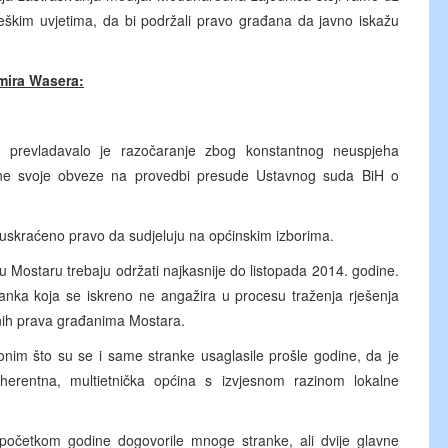
teškim uvjetima, da bi podržali pravo građana da javno iskažu
mira Wasera:
 prevladavalo je razočaranje zbog konstantnog neuspjeha
 ispune svoje obveze na provedbi presude Ustavnog suda BiH o
uskraćeno pravo da sudjeluju na općinskim izborima.
 u Mostaru trebaju održati najkasnije do listopada 2014. godine.
anka koja se iskreno ne angažira u procesu traženja rješenja
jnih prava građanima Mostara.
onim što su se i same stranke usaglasile prošle godine, da je
herentna, multietnička općina s izvjesnom razinom lokalne
početkom godine dogovorile mnoge stranke, ali dvije glavne