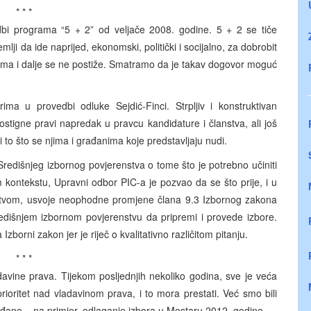
* * *
bi programa “5 + 2” od veljače 2008. godine. 5 + 2 se tiče
mlji da ide naprijed, ekonomski, politički i socijalno, za dobrobit
jima i dalje se ne postiže. Smatramo da je takav dogovor moguć
ma u provedbi odluke Sejdić-Finci. Strpljiv i konstruktivan
stigne pravi napredak u pravcu kandidature i članstva, ali još
titi to što se njima i građanima koje predstavljaju nudi.
Središnjeg izbornog povjerenstva o tome što je potrebno učiniti
m kontekstu, Upravni odbor PIC-a je pozvao da se što prije, i u
enstvom, usvoje neophodne promjene člana 9.3 Izbornog zakona
edišnjem izbornom povjerenstvu da pripremi i provede izbore.
orni zakon jer je riječ o kvalitativno različitom pitanju.
* * *
avine prava. Tijekom posljednjih nekoliko godina, sve je veća
prioritet nad vladavinom prava, i to mora prestati. Već smo bili
rađane – na primjer, odlaganje izbora u Mostaru 2012. godine.