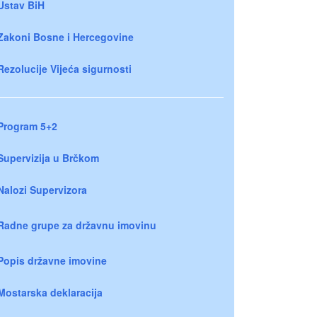
Ustav BiH
Zakoni Bosne i Hercegovine
Rezolucije Vijeća sigurnosti
Program 5+2
Supervizija u Brčkom
Nalozi Supervizora
Radne grupe za državnu imovinu
Popis državne imovine
Mostarska deklaracija