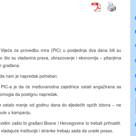
ijeća za provedbu mira (PIC) u posljednja dva dana bili su
ao što su vladavina prava, obrazovanje i ekonomija – pitanjima
h građana.
je da nam je napredak potreban.
PIC-a je da će međunarodna zajednica ostati angažirana sa
 pomogla da postignu napredak.
 je ostalo manje od godinu dana do sljedećih općih izbora – ne
nule u kampanju.
dim zašto bi građani Bosne i Hercegovine to trebali prihvatiti.
vladajuće institucije i stranke trebaju sada da urade posao.