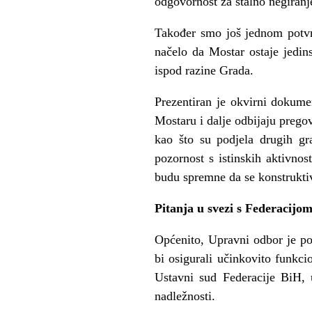
odgovornost za stalno negiran
Također smo još jednom potvrd
načelo da Mostar ostaje jedin
ispod razine Grada.
Prezentiran je okvirni dokume
Mostaru i dalje odbijaju preg
kao što su podjela drugih gr
pozornost s istinskih aktivno
budu spremne da se konstrukti
Pitanja u svezi s Federacijo
Općenito, Upravni odbor je po
bi osigurali učinkovito funkcio
Ustavni sud Federacije BiH, u
nadležnosti.