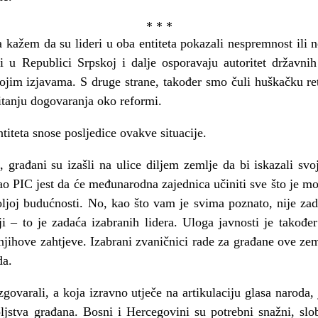
* * *
 kažem da su lideri u oba entiteta pokazali nespremnost ili n
i u Republici Srpskoj i dalje osporavaju autoritet državnih
 svojim izjavama. S druge strane, također smo čuli huškačku re
pitanju dogovaranja oko reformi.
titeta snose posljedice ovakve situacije.
, građani su izašli na ulice diljem zemlje da bi iskazali sv
ao PIC jest da će međunarodna zajednica učiniti sve što je 
oljoj budućnosti. No, kao što vam je svima poznato, nije z
 – to je zadaća izabranih lidera. Uloga javnosti je također 
jihove zahtjeve. Izabrani zvaničnici rade za građane ove zeml
da.
govarali, a koja izravno utječe na artikulaciju glasa naroda,
jstva građana. Bosni i Hercegovini su potrebni snažni, slobo