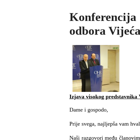
Konferencija
odbora Vijeć
Izjava visokog predstavnika 
Dame i gospodo,
Prije svega, najljepša vam hvala
Naši razgovori među članovima