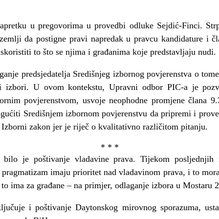
apretku u pregovorima u provedbi odluke Sejdić-Finci. Str
zemlji da postigne pravi napredak u pravcu kandidature i čla
 iskoristiti to što se njima i građanima koje predstavljaju nudi.
aganje predsjedatelja Središnjeg izbornog povjerenstva o tome 
ni izbori. U ovom kontekstu, Upravni odbor PIC-a je pozv
zbornim povjerenstvom, usvoje neophodne promjene člana 9
gućiti Središnjem izbornom povjerenstvu da pripremi i proved
borni zakon jer je riječ o kvalitativno različitom pitanju.
* * *
bilo je poštivanje vladavine prava. Tijekom posljednjih 
 i pragmatizam imaju prioritet nad vladavinom prava, i to mora
e to ima za građane – na primjer, odlaganje izbora u Mostaru 
ključuje i poštivanje Daytonskog mirovnog sporazuma, ustav