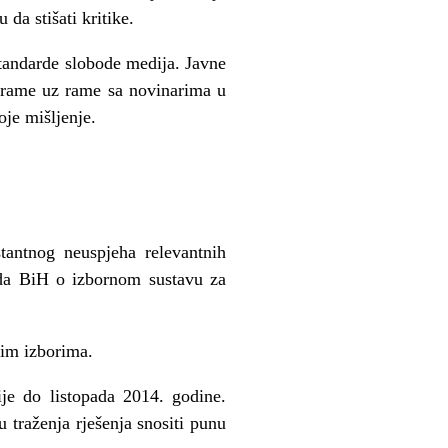
da stišati kritike.
tandarde slobode medija. Javne
i rame uz rame sa novinarima u
oje mišljenje.
antnog neuspjeha relevantnih
suda BiH o izbornom sustavu za
kim izborima.
ije do listopada 2014. godine.
 traženja rješenja snositi punu