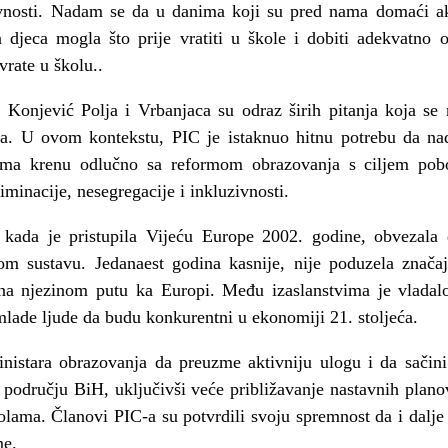
javnosti. Nadam se da u danima koji su pred nama domaći ak
 djeca mogla što prije vratiti u škole i dobiti adekvatno
vrate u školu..
iz Konjević Polja i Vrbanjaca su odraz širih pitanja koja se
nja. U ovom kontekstu, PIC je istaknuo hitnu potrebu da nad
ma krenu odlučno sa reformom obrazovanja s ciljem pobol
minacije, nesegregacije i inkluzivnosti.
 kada je pristupila Vijeću Europe 2002. godine, obvezala d
m sustavu. Jedanaest godina kasnije, nije poduzela značaj
 na njezinom putu ka Europi. Među izaslanstvima je vladalo
lade ljude da budu konkurentni u ekonomiji 21. stoljeća.
istara obrazovanja da preuzme aktivniju ulogu i da sačini
 području BiH, uključivši veće približavanje nastavnih plano
olama. Članovi PIC-a su potvrdili svoju spremnost da i dal
me.