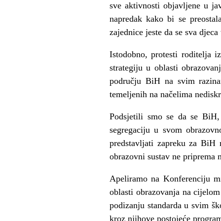
sve aktivnosti objavljene u 
napredak kako bi se preostala
zajednice jeste da se sva djeca 
Istodobno, protesti roditelja 
strategiju u oblasti obrazova
području BiH na svim razina
temeljenih na načelima nediskri
Podsjetili smo se da se BiH,
segregaciju u svom obrazovno
predstavljati zapreku za BiH
obrazovni sustav ne priprema m
Apeliramo na Konferenciju min
oblasti obrazovanja na cijelom
podizanju standarda u svim šk
kroz njihove postojeće progra