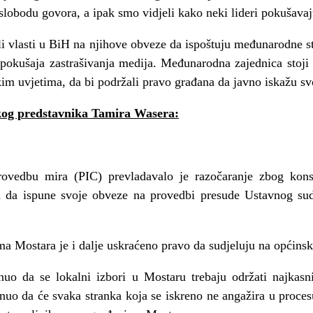
lobodu govora, a ipak smo vidjeli kako neki lideri pokušavaju 
vlasti u BiH na njihove obveze da ispoštuju međunarodne s
d pokušaja zastrašivanja medija. Međunarodna zajednica stoj
kim uvjetima, da bi podržali pravo građana da javno iskažu sv
kog predstavnika Tamira Wasera:
ovedbu mira (PIC) prevladavalo je razočaranje zbog konst
cija da ispune svoje obveze na provedbi presude Ustavnog 
a Mostara je i dalje uskraćeno pravo da sudjeluju na općins
uo da se lokalni izbori u Mostaru trebaju održati najkasn
nuo da će svaka stranka koja se iskreno ne angažira u procesu