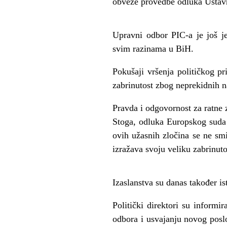
obveze provedbe odluka Ustav
Upravni odbor PIC-a je još 
svim razinama u BiH.
Pokušaji vršenja političkog pri
zabrinutost zbog neprekidnih na
Pravda i odgovornost za ratne 
Stoga, odluka Europskog suda 
ovih užasnih zločina se ne smi
izražava svoju veliku zabrinuto
Izaslanstva su danas također i
Politički direktori su inform
odbora i usvajanju novog poslo