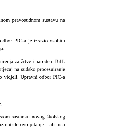
alnom pravosudnom sustavu na
i odbor PIC-a je izrazio osobitu
ja.
irenja za žrtve i narode u BiH.
tjecaj na sudsko procesuiranje
no vidjeli. Upravni odbor PIC-a
e.
 prvom sastanku novog školskog
zmotrile ovo pitanje – ali nisu