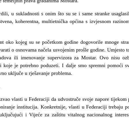
je temeljnih prava građanima Mostara.
ili, u sukladnosti s onim što su se i same stranke usaglasil
stvena, koherentna, multietnička općina s izvjesnom razinom
nt oko kojeg su se početkom godine dogovorile mnoge stran
ovarati o osnovama načela usvojenim prošle godine. Umjesto t
adova ili imenovanje supervizora za Mostar. Ovo nisu ozbi
sti koje je potrebno poduzeti. I dalje smo spremni pomoći
vno uključe u rješavanje problema.
m
zvao vlasti u Federaciji da udvostruče svoje napore tijekom 
niranje institucija. Konkretnije, vlasti u Federaciji trebaju
ključujući i Vijeće za zaštitu vitalnog nacionalnog intere