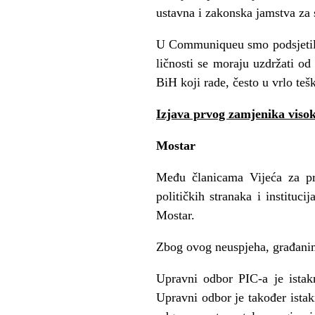
ustavna i zakonska jamstva za s
U Communiqueu smo podsjetili 
ličnosti se moraju uzdržati o
BiH koji rade, često u vrlo teš
Izjava prvog zamjenika viso
Mostar
Među članicama Vijeća za pr
političkih stranaka i institu
Mostar.
Zbog ovog neuspjeha, građanim
Upravni odbor PIC-a je istakn
Upravni odbor je također istak