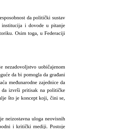
esposobnost da politički sustav
 institucija i dovode u pitanje
toriku. Osim toga, u Federaciji
oje nezadovoljstvo uobičajenom
moguće da bi pomogla da građani
adaća međunarodne zajednice da
da izvrši pritisak na političke
je što je koncept koji, čini se,
 je neizostavna uloga neovisnih
dni i kritički mediji. Postoje