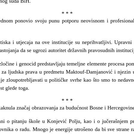
nog suda BiH.
* * *
jednom ponovio svoju punu potporu neovisnom i profesion
tiska i utjecaja na ove institucije su neprihvatljivi. Upravn
stojanja da se ugrozi autoritet državnih pravosudnih instituci
zločine i genocid predstavljaju temeljne elemente procesa pom
za ljudska prava u predmetu Maktouf-Damjanović i njezin u
je zloupotrebljavati u političke svrhe kao što smo to nedav
st glede toga.
* * *
staknula značaj obrazovanja za budućnost Bosne i Hercegovin
irani o pitanju škole u Konjević Polju, kao i o jučerašnjem
vnika o radu. Mnogo je energije utrošeno da bi sve strane ra