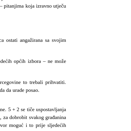
– pitanjima koja izravno utječu
 ostati angažirana sa svojim
jedećih općih izbora – ne može
govine to trebali prihvatiti.
ada da urade posao.
e. 5 + 2 se tiče uspostavljanja
no, za dobrobit svakog građanina
vor moguć i to prije sljedećih