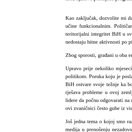
Kao zaključak, dozvolite mi da
učine funkcionalnim. Političar
teritorijalni integritet BiH u
nedostaju hitne aktivnosti po 
Zbog sporosti, građani u oba en
Upravo prije nekoliko mjeseci
politikom. Poruka koju je posl
BiH ostvare svoje težnje ka b
rješava probleme u ovoj zemlji
lidere da počnu odgovarati na n
ovi zvaničnici često gube iz vi
Još jedna tema o kojoj smo raz
medija u prenošenju nezadovol