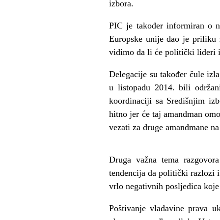
izbora.
PIC je također informiran o n
Europske unije dao je priliku 
vidimo da li će politički lideri
Delegacije su također čule izl
u listopadu 2014. bili održa
koordinaciji sa Središnjim i
hitno jer će taj amandman omo
vezati za druge amandmane na Iz
Druga važna tema razgovora 
tendencija da politički razlozi
vrlo negativnih posljedica koj
Poštivanje vladavine prava u