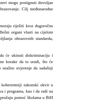
teri mogu postignuti dovoljan
 obrazovanje. Cilj međunarodne
 moraju riješiti kroz dugoročnu
ležni organi vlasti na cijelom
jšanja obrazovnih standarda,
a će ukinuti diskriminaciju i
ne korake da to uradi, što će
 snažno uvjerenje da sadašnji
 koherentniji zakonski okvir u
va i programa, kao i da radi na
je pružaju pomoć školama u BiH