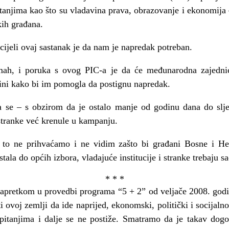
tanjima kao što su vladavina prava, obrazovanje i ekonomija 
ih građana.
cijeli ovaj sastanak je da nam je napredak potreban.
ah, i poruka s ovog PIC-a je da će međunarodna zajednica
ini kako bi im pomogla da postignu napredak.
 da se – s obzirom da je ostalo manje od godinu dana do sl
stranke već krenule u kampanju.
to ne prihvaćamo i ne vidim zašto bi građani Bosne i Herce
tala do općih izbora, vladajuće institucije i stranke trebaju s
* * *
napretkom u provedbi programa “5 + 2” od veljače 2008. godin
i ovoj zemlji da ide naprijed, ekonomski, politički i socijal
itanjima i dalje se ne postiže. Smatramo da je takav dogo