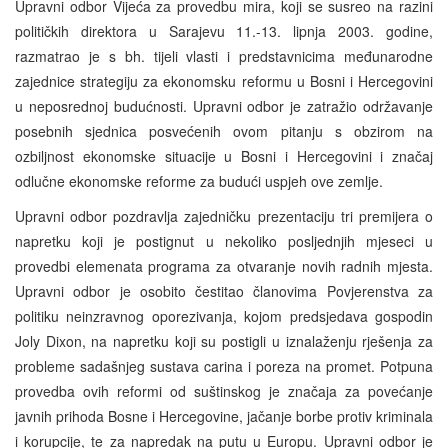
Upravni odbor Vijeća za provedbu mira, koji se susreo na razini
političkih direktora u Sarajevu 11.-13. lipnja 2003. godine,
razmatrao je s bh. tijeli vlasti i predstavnicima međunarodne
zajednice strategiju za ekonomsku reformu u Bosni i Hercegovini
u neposrednoj budućnosti. Upravni odbor je zatražio održavanje
posebnih sjednica posvećenih ovom pitanju s obzirom na
ozbiljnost ekonomske situacije u Bosni i Hercegovini i značaj
odlučne ekonomske reforme za budući uspjeh ove zemlje.
Upravni odbor pozdravlja zajedničku prezentaciju tri premijera o
napretku koji je postignut u nekoliko posljednjih mjeseci u
provedbi elemenata programa za otvaranje novih radnih mjesta.
Upravni odbor je osobito čestitao članovima Povjerenstva za
politiku neinzravnog oporezivanja, kojom predsjedava gospodin
Joly Dixon, na napretku koji su postigli u iznalaženju rješenja za
probleme sadašnjeg sustava carina i poreza na promet. Potpuna
provedba ovih reformi od suštinskog je značaja za povećanje
javnih prihoda Bosne i Hercegovine, jačanje borbe protiv kriminala
i korupcije, te za napredak na putu u Europu. Upravni odbor je