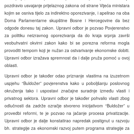
pozdravio usvajanje prijelaznog zakona od strane Vijeća ministara
kojim se osniva tijelo za indirektno oporezivanje, i apelirao na oba
Doma Parlamentarne skupštine Bosne i Hercegovine da bez
odgode donesu taj zakon. Upravni odbor je pozvao Povjerenstvo
za politiku neizravnog oporezivanja da do kraja srpnja završi
veobuhvatni okvirni zakon kako bi se porezna reforma mogla
provoditi tempom koji je nužan za ostvarivanje ekonomske dobiti.
Upravni odbor izražava spremnost da i dalje pruža pomoć u ovoj
oblasti.
Upravni odbor je također odao priznanje vlastima na izuzetnom
uspjehu “Buldožer” povjerenstva kako u poboljšanju poslovnog
okruženja tako i uspostavi značajne suradnje između vlasti i
privatnog sektora. Upravni odbor je također pohvalio vlasti zbog
odlučnosti da zadrže ozračje stvoreno inicijativom “Buldožer” u
provedbi reformi, te je pozvao na jačanje procesa privatizacije.
Upravni odbor je dalje konstatirao napredak postignut u razvoju
bh. strategije za ekonomski razvoj putem programa strategije za