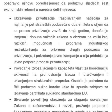
pozdravio njihovu opredijeljenost da poduzmu sljedećih šest
ekonomskih reformi u naredna četiri mjeseca:
Ubrzavanje privatizacije raspisivanjem natječaja za
najmanje pet strateških poduzeća u oba entiteta s ciljem da
se proces privatizacije završi do kraja godine, donošenje
izmjena i dopuna važećih zakona s obzirom na veliki broj
različitih mogućnosti i programa industrijskog
restrukturiranja za pripremu drugih poduzeća za
privatizaciju, i pokretanje javne kampanje u cilju pridobijanja
javne potpore procesu privatizacije;
Povećanje izvoza jačanjem kapaciteta vlasti za koordinaciju
aktivnosti na promoviranju izvoza i utvrđivanjem i
uklanjanjem strukturalnih prepreka. Osobito je potrebno da
BiH poduzme nužne korake kako bi ispunila zahtjeve za
izdavanje certifikata sukladno standardima EU.
Stvaranje povoljnijeg okruženja za ulaganja usvajanjem
Zakona o računovodstvu i reviziji, pružanje potpore i
financiranje uspostave gospodarskih odjela pri općinskim