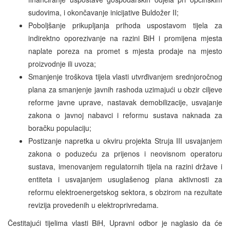
sudovima, i okončavanje inicijative Buldožer II;
Poboljšanje prikupljanja prihoda uspostavom tijela za
indirektno oporezivanje na razini BiH i promijena mjesta
naplate poreza na promet s mjesta prodaje na mjesto
proizvodnje ili uvoza;
Smanjenje troškova tijela vlasti utvrđivanjem srednjoročnog
plana za smanjenje javnih rashoda uzimajući u obzir ciljeve
reforme javne uprave, nastavak demobilizacije, usvajanje
zakona o javnoj nabavci i reformu sustava naknada za
boračku populaciju;
Postizanje napretka u okviru projekta Struja III usvajanjem
zakona o poduzeću za prijenos i neovisnom operatoru
sustava, imenovanjem regulatornih tijela na razini države i
entiteta i usvajanjem usuglašenog plana aktivnosti za
reformu elektroenergetskog sektora, s obzirom na rezultate
revizija provedenih u elektroprivredama.
Čestitajući tijelima vlasti BiH, Upravni odbor je naglasio da će