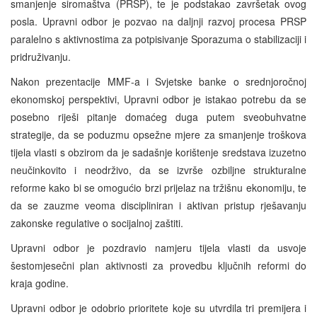
smanjenje siromaštva (PRSP), te je podstakao završetak ovog
posla. Upravni odbor je pozvao na daljnji razvoj procesa PRSP
paralelno s aktivnostima za potpisivanje Sporazuma o stabilizaciji i
pridruživanju.
Nakon prezentacije MMF-a i Svjetske banke o srednjoročnoj
ekonomskoj perspektivi, Upravni odbor je istakao potrebu da se
posebno riješi pitanje domaćeg duga putem sveobuhvatne
strategije, da se poduzmu opsežne mjere za smanjenje troškova
tijela vlasti s obzirom da je sadašnje korištenje sredstava izuzetno
neučinkovito i neodrživo, da se izvrše ozbiljne strukturalne
reforme kako bi se omogućio brzi prijelaz na tržišnu ekonomiju, te
da se zauzme veoma discipliniran i aktivan pristup rješavanju
zakonske regulative o socijalnoj zaštiti.
Upravni odbor je pozdravio namjeru tijela vlasti da usvoje
šestomjesečni plan aktivnosti za provedbu ključnih reformi do
kraja godine.
Upravni odbor je odobrio prioritete koje su utvrdila tri premijera i