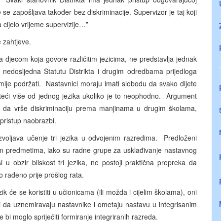
 se zapošljava također bez diskriminacije. Supervizor je taj koji
 cijelo vrijeme supervizije…”
 zahtjeve.
jecom koja govore različitim jezicima, ne predstavlja jednak
r nedosljedna Statutu Distrikta i drugim odredbama prijedloga
ije podržati. Nastavnici moraju imati slobodu da svako dijete
isteći više od jednog jezika ukoliko je to neophodno. Argument
ku da vrše diskriminaciju prema manjinama u drugim školama,
pristup naobrazbi.
ljava učenje tri jezika u odvojenim razredima. Predloženi
 predmetima, iako su radne grupe za usklađivanje nastavnog
 u obzir bliskost tri jezika, ne postoji praktična prepreka da
o rađeno prije prošlog rata.
 će se koristiti u učionicama (ili možda i cijelim školama), oni
ziciji da uznemiravaju nastavnike i ometaju nastavu u integrisanim
i moglo spriječiti formiranje integriranih razreda.