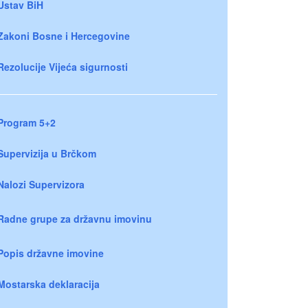
Ustav BiH
Zakoni Bosne i Hercegovine
Rezolucije Vijeća sigurnosti
Program 5+2
Supervizija u Brčkom
Nalozi Supervizora
Radne grupe za državnu imovinu
Popis državne imovine
Mostarska deklaracija