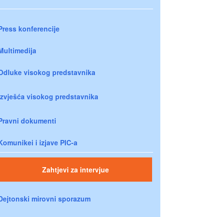
Press konferencije
Multimedija
Odluke visokog predstavnika
Izvješća visokog predstavnika
Pravni dokumenti
Komunikei i izjave PIC-a
Zahtjevi za intervjue
Dejtonski mirovni sporazum