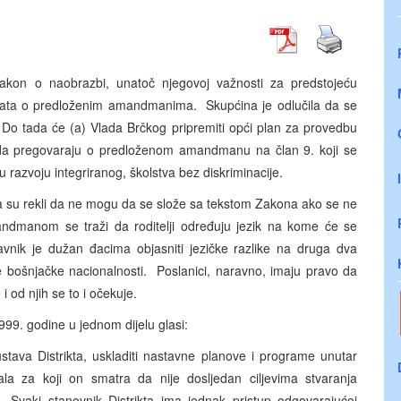
 Zakon o naobrazbi, unatoč njegovoj važnosti za predstojeću
ata o predloženim amandmanima. Skupćina je odlučila da se
 Do tada će (a) Vlada Brčkog pripremiti opći plan za provedbu
ka da pregovaraju o predloženom amandmanu na član 9. koji se
 razvoju integriranog, školstva bez diskriminacije.
-a su rekli da ne mogu da se slože sa tekstom Zakona ako se ne
dmanom se traži da roditelji određuju jezik na kome će se
tavnik je dužan đacima objasniti jezičke razlike na druga dva
ke bošnjačke nacionalnosti. Poslanici, naravno, imaju pravo da
 od njih se to i očekuje.
99. godine u jednom dijelu glasi:
ustava Distrikta, uskladiti nastavne planove i programe unutar
ijala za koji on smatra da nije dosljedan ciljevima stvaranja
 Svaki stanovnik Distrikta ima jednak pristup odgovarajućoj