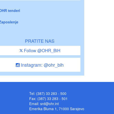
OHR tenderi
Zaposlenje
PRATITE NAS
Follow @OHR_BiH
Instagram: @ohr_bih
Tel: (387) 33 283 - 500
Fax: (387) 33 283 - 501
Email:
srd@ohr.int
Emerika Bluma 1, 71000 Sarajevo