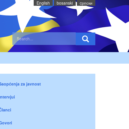
English
bosanski
cрпски
Saopćenja za javnost
Intervjui
Članci
Govori