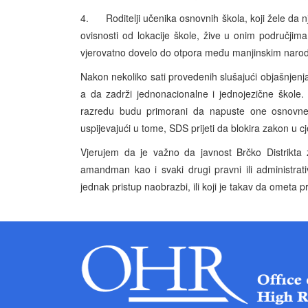
4. Roditelji učenika osnovnih škola, koji žele da n
ovisnosti od lokacije škole, žive u onim područjim
vjerovatno dovelo do otpora među manjinskim narod
Nakon nekoliko sati provedenih slušajući objašnjen
a da zadrži jednonacionalne i jednojezične škole
razredu budu primorani da napuste one osnovne
uspijevajući u tome, SDS prijeti da blokira zakon u c
Vjerujem da je važno da javnost Brčko Distrikt
amandman kao i svaki drugi pravni ili administrativ
jednak pristup naobrazbi, ili koji je takav da ometa pr