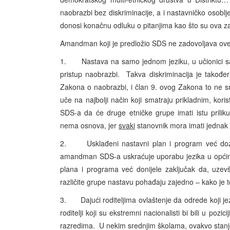
naobrazbi bez diskriminacije, a i nastavničko osoblje
donosi konačnu odluku o pitanjima kao što su ova za
Amandman koji je predložio SDS ne zadovoljava ove
1. Nastava na samo jednom jeziku, u učionici sa d
pristup naobrazbi. Takva diskriminacija je takođe
Zakona o naobrazbi, i član 9. ovog Zakona to ne sm
uče na najbolji način koji smatraju prikladnim, kor
SDS-a da će druge etničke grupe imati istu prili
nema osnova, jer
svaki
stanovnik mora imati jednak 
2. Usklađeni nastavni plan i program već dozvo
amandman SDS-a uskraćuje uporabu jezika u općim
plana i programa već donijele zaključak da, uzevši
različite grupe nastavu pohađaju zajedno – kako je t
3. Dajući roditeljima ovlaštenje da odrede koji jezik
roditelji koji su ekstremni nacionalisti bi bili u po
razredima. U nekim srednjim školama, ovakvo stanje b