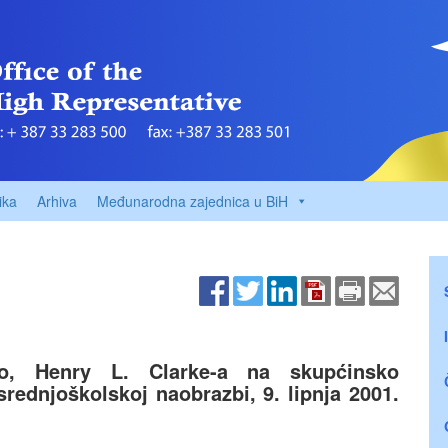
ika
Arhiva
Međunarodna zajednica u BiH
o, Henry L. Clarke-a na skupćinsko
rednjoškolskoj naobrazbi, 9. lipnja 2001.