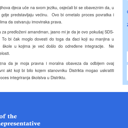
jihova djeca uče na svom jeziku, osjećali bi se obaveznim da, u
a gdje predstavljaju većinu. Ovo bi ometalo proces povratka i
ima da ostvaruju imovinska prava.
ja za predloženi amandman, jasno mi je da je ovo pokušaj SDS-
. To bi čak moglo dovesti do toga da đaci koji su manjina u
 škole u kojima je već došlo do određene integracije. Ne
jelosti.
a zna da je moja pravna i moralna obaveza da odbijem ovaj
ni akt koji bi bilo kojem stanovniku Distrikta mogao uskratiti
oces integriranja školstva u Distriktu.