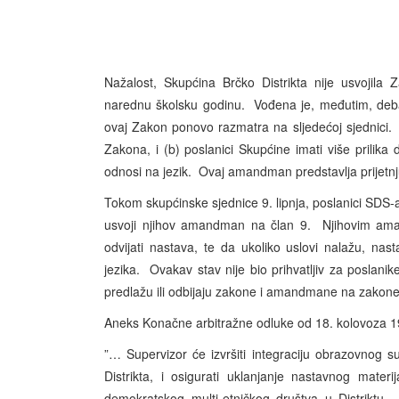
Nažalost, Skupćina Brčko Distrikta nije usvojila
narednu školsku godinu. Vođena je, međutim, deb
ovaj Zakon ponovo razmatra na sljedećoj sjednici.
Zakona, i (b) poslanici Skupćine imati više prili
odnosi na jezik. Ovaj amandman predstavlja prijetnju
Tokom skupćinske sjednice 9. lipnja, poslanici SDS
usvoji njihov amandman na član 9. Njihovim aman
odvijati nastava, te da ukoliko uslovi nalažu, nas
jezika. Ovakav stav nije bio prihvatljiv za poslani
predlažu ili odbijaju zakone i amandmane na zakone i
Aneks Konačne arbitražne odluke od 18. kolovoza 19
”… Supervizor će izvršiti integraciju obrazovnog s
Distrikta, i osigurati uklanjanje nastavnog mater
demokratskog multi-etničkog društva u Distriktu…