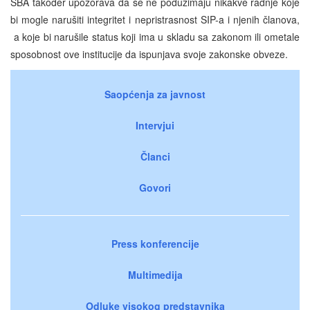
SBA također upozorava da se ne poduzimaju nikakve radnje koje
bi mogle narušiti integritet i nepristrasnost SIP-a i njenih članova,
a koje bi narušile status koji ima u skladu sa zakonom ili ometale
sposobnost ove institucije da ispunjava svoje zakonske obveze.
Saopćenja za javnost
Intervjui
Članci
Govori
Press konferencije
Multimedija
Odluke visokog predstavnika