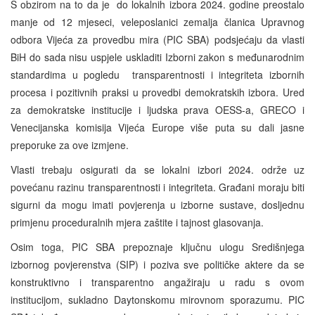
S obzirom na to da je do lokalnih izbora 2024. godine preostalo
manje od 12 mjeseci, veleposlanici zemalja članica Upravnog
odbora Vijeća za provedbu mira (PIC SBA) podsjećaju da vlasti
BiH do sada nisu uspjele uskladiti Izborni zakon s međunarodnim
standardima u pogledu transparentnosti i integriteta izbornih
procesa i pozitivnih praksi u provedbi demokratskih izbora. Ured
za demokratske institucije i ljudska prava OESS-a, GRECO i
Venecijanska komisija Vijeća Europe više puta su dali jasne
preporuke za ove izmjene.
Vlasti trebaju osigurati da se lokalni izbori 2024. održe uz
povećanu razinu transparentnosti i integriteta. Građani moraju biti
sigurni da mogu imati povjerenja u izborne sustave, dosljednu
primjenu proceduralnih mjera zaštite i tajnost glasovanja.
Osim toga, PIC SBA prepoznaje ključnu ulogu Središnjega
izbornog povjerenstva (SIP) i poziva sve političke aktere da se
konstruktivno i transparentno angažiraju u radu s ovom
institucijom, sukladno Daytonskomu mirovnom sporazumu. PIC