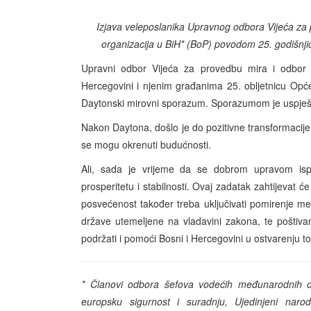
Izjava veleposlanika Upravnog odbora Vijeća za
organizacija u BiH* (BoP) povodom 25. godišnj
Upravni odbor Vijeća za provedbu mira i odbor š
Hercegovini i njenim građanima 25. obljetnicu Op
Daytonski mirovni sporazum. Sporazumom je uspješno
Nakon Daytona, došlo je do pozitivne transformacije,
se mogu okrenuti budućnosti.
Ali, sada je vrijeme da se dobrom upravom is
prosperitetu i stabilnosti. Ovaj zadatak zahtijeva
posvećenost također treba uključivati pomirenje m
države utemeljene na vladavini zakona, te poštiva
podržati i pomoći Bosni i Hercegovini u ostvarenju tog
* Članovi odbora šefova vodećih međunarodnih org
europsku sigurnost i suradnju, Ujedinjeni na