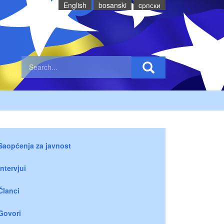
English
bosanski
cрпски
Saopćenja za javnost
Intervjui
Članci
Govori