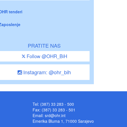
OHR tenderi
Zaposlenje
PRATITE NAS
Follow @OHR_BiH
Instagram: @ohr_bih
Tel: (387) 33 283 - 500
Fax: (387) 33 283 - 501
Email:
srd@ohr.int
Emerika Bluma 1, 71000 Sarajevo