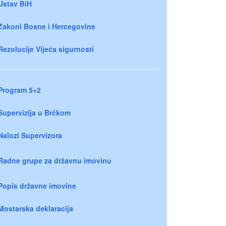
Ustav BiH
Zakoni Bosne i Hercegovine
Rezolucije Vijeća sigurnosti
Program 5+2
Supervizija u Brčkom
Nalozi Supervizora
Radne grupe za državnu imovinu
Popis državne imovine
Mostarska deklaracija