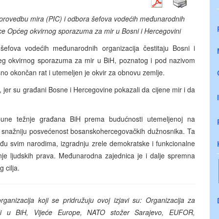
 provedbu mira (PIC) i odbora šefova vodećih međunarodnih
ice Općeg okvirnog sporazuma za mir u Bosni i Hercegovini
efova vodećih međunarodnih organizacija čestitaju Bosni i
ćeg okvirnog sporazuma za mir u BiH, poznatog i pod nazivom
 okončan rat i utemeljen je okvir za obnovu zemlje.
 jer su građani Bosne i Hercegovine pokazali da cijene mir i da
pune težnje građana BiH prema budućnosti utemeljenoj na
t će snažniju posvećenost bosanskohercegovačkih dužnosnika. Ta
eđu svim narodima, izgradnju zrele demokratske i funkcionalne
nje ljudskih prava. Međunarodna zajednica je i dalje spremna
 cilja.
anizacija koji se pridružuju ovoj izjavi su: Organizacija za
rodi u BiH, Vijeće Europe, NATO stožer Sarajevo, EUFOR,