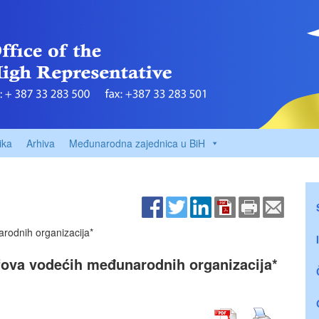
ika
Arhiva
Međunarodna zajednica u BiH
rodnih organizacija*
efova vodećih međunarodnih organizacija*