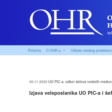
Početna
O OHR-u
Odluke visokog predstavn
20.11.2020
UO PIC-a, odbor šefova vodećih međuna
Izjava veleposlanika UO PIC-a i š