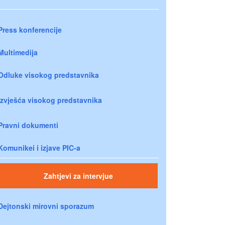
Press konferencije
Multimedija
Odluke visokog predstavnika
Izvješća visokog predstavnika
Pravni dokumenti
Komunikei i izjave PIC-a
Zahtjevi za intervjue
Dejtonski mirovni sporazum