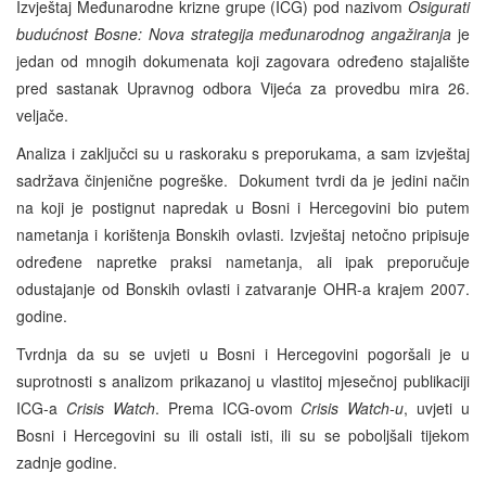
Izvještaj Međunarodne krizne grupe (ICG) pod nazivom
Osigurati
budućnost Bosne: Nova strategija
međunarodnog angažiranja
je
jedan od mnogih dokumenata koji zagovara određeno stajalište
pred sastanak Upravnog odbora Vijeća za provedbu mira 26.
veljače.
Analiza i zaključci su u raskoraku s preporukama, a sam izvještaj
sadržava činjenične pogreške. Dokument tvrdi da je jedini način
na koji je postignut napredak u Bosni i Hercegovini bio putem
nametanja i korištenja Bonskih ovlasti. Izvještaj netočno pripisuje
određene napretke praksi nametanja, ali ipak preporučuje
odustajanje od Bonskih ovlasti i zatvaranje OHR-a krajem 2007.
godine.
Tvrdnja da su se uvjeti u Bosni i Hercegovini pogoršali je u
suprotnosti s analizom prikazanoj u vlastitoj mjesečnoj publikaciji
ICG-a
Crisis Watch
. Prema ICG-ovom
Crisis Watch-u
, uvjeti u
Bosni i Hercegovini su ili ostali isti, ili su se poboljšali tijekom
zadnje godine.