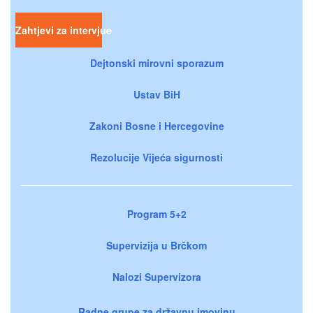
Zahtjevi za intervjue
Dejtonski mirovni sporazum
Ustav BiH
Zakoni Bosne i Hercegovine
Rezolucije Vijeća sigurnosti
Program 5+2
Supervizija u Brčkom
Nalozi Supervizora
Radne grupe za državnu imovinu