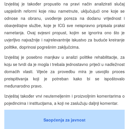
Izvještaj je također propustio na pravi način analizirati slučaj
uspješnih reformi koje nisu nametnute, uključujući one koje se
odnose na obranu, uvođenje poreza na dodanu vrijednost i
obavještajne službe, koje je ICG sve neispravno pripisala praksi
nametanja. Ovaj svjesni propust, kojim se ignorira ono što je
uvjerljivo najvažnije i najrelevantnije iskustvo za buduće kreiranje
politike, doprinosi pogrešnim zaključcima.
Izvještaj je posebno manjkav u analizi politike rehabilitacije, za
koju se tvrdi da je mogla i trebala jednostavno prijeći u nadležnost
domaćih vlasti. Vijeće za provedbu mira je usvojilo proces
preispitivanja koji je potreban kako bi se ispoštovalo
međunarodno pravo.
Izvještaj također vrvi neutemeljenim i proizvoljnim komentarima o
pojedincima i institucijama, a koji ne zaslužuju daljnji komentar.
Saopćenja za javnost