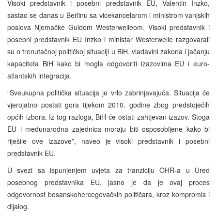
Visoki predstavnik i posebni predstavnik EU, Valentin Inzko,
sastao se danas u Berlinu sa vicekancelarom i ministrom vanjskih
poslova Njemačke Guidom Westerwelleom. Visoki predstavnik i
posebni predstavnik EU Inzko i ministar Westerwelle razgovarali
su o trenutačnoj političkoj situaciji u BiH, vladavini zakona i jačanju
kapaciteta BiH kako bi mogla odgovoriti izazovima EU i euro-
atlantskih integracija.
“Sveukupna politička situacija je vrlo zabrinjavajuća. Situacija će
vjerojatno postati gora tijekom 2010. godine zbog predstojećih
općih izbora. Iz tog razloga, BiH će ostati zahtjevan izazov. Stoga
EU i međunarodna zajednica moraju biti osposobljene kako bi
riješile ove izazove”, naveo je visoki predstavnik i posebni
predstavnik EU.
U svezi sa ispunjenjem uvjeta za tranziciju OHR-a u Ured
posebnog predstavnika EU, jasno je da je ovaj proces
odgovornost bosanskohercegovačkih političara, kroz kompromis i
dijalog.