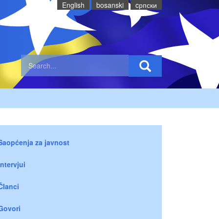
English
bosanski
cрпски
Saopćenja za javnost
Intervjui
Članci
Govori