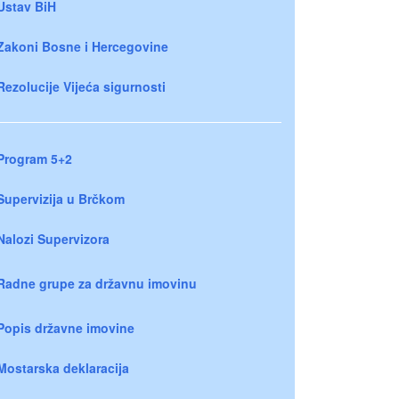
Ustav BiH
Zakoni Bosne i Hercegovine
Rezolucije Vijeća sigurnosti
Program 5+2
Supervizija u Brčkom
Nalozi Supervizora
Radne grupe za državnu imovinu
Popis državne imovine
Mostarska deklaracija