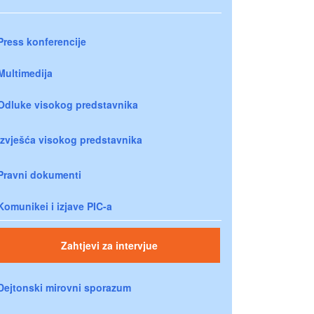
Press konferencije
Multimedija
Odluke visokog predstavnika
Izvješća visokog predstavnika
Pravni dokumenti
Komunikei i izjave PIC-a
Zahtjevi za intervjue
Dejtonski mirovni sporazum