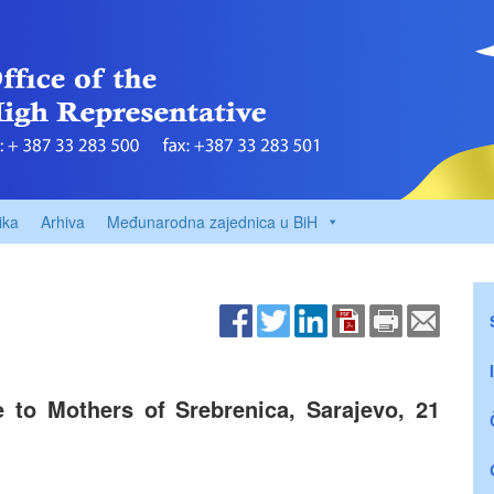
ika
Arhiva
Međunarodna zajednica u BiH
to Mothers of Srebrenica, Sarajevo, 21