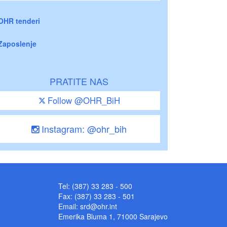
OHR tenderi
Zaposlenje
PRATITE NAS
Follow @OHR_BiH
Instagram: @ohr_bih
Tel: (387) 33 283 - 500
Fax: (387) 33 283 - 501
Email:
srd@ohr.int
Emerika Bluma 1, 71000 Sarajevo