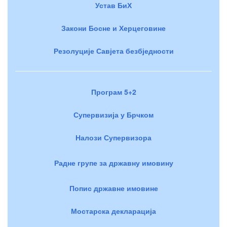
Устав БиХ
Закони Босне и Херцеговине
Резолуције Савјета безбједности
Програм 5+2
Супервизија у Брчком
Налози Супервизора
Радне групе за државну имовину
Попис државне имовине
Мостарска декларација