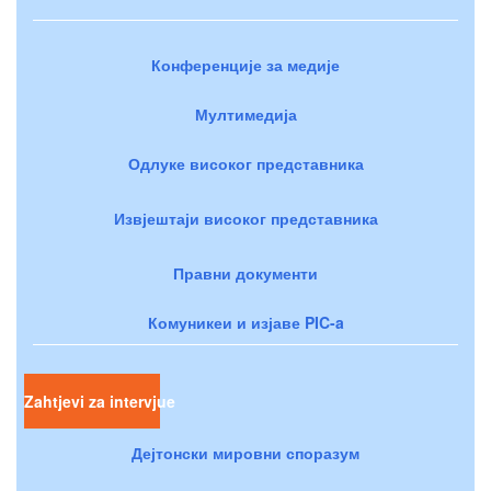
Конференције за медије
Мултимедија
Одлуке високог представника
Извјештаји високог представника
Правни документи
Комуникеи и изјаве PIC-a
Zahtjevi za intervjue
Дејтонски мировни споразум