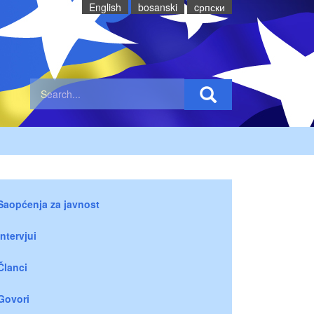
English
bosanski
cрпски
Saopćenja za javnost
Intervjui
Članci
Govori