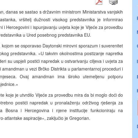
ian, danas se sastao s državnim ministrom Ministarstva vanjskih
anka, vršitelj dužnosti visokog predstavnika je informirao
osni i Hercegovini i ispunjavanju uvjeta koje je Vijeće za provedbu
 predstavnika u Ured posebnog predstavnika EU.
ika kojom se osporavao Daytonski mirovni sporazum i suverenitet
visokog predstavnika. «U takvim okolnostima postizanje napretka
ideri su uspjeli postići napredak u ostvarivanju ciljeva i uvjeta za
i amandman u vezi Brčko Distrikta u parlamentarnoj proceduri i
mjeseca. Ovaj amandman ima široko utemeljenu potporu
jednice.»
ete koje je utvrdilo Vijeće za provedbu mira da bi moglo doći do
trebno postići napredak u pronalaženju održivog rješenja za
 Bosna i Hercegovina i njene institucije funkcioniraju na
ro-atlantske aspiracije», zaključio je Gregorian.