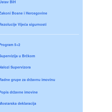
Ustav BiH
Zakoni Bosne i Hercegovine
Rezolucije Vijeća sigurnosti
Program 5+2
Supervizija u Brčkom
Nalozi Supervizora
Radne grupe za državnu imovinu
Popis državne imovine
Mostarska deklaracija