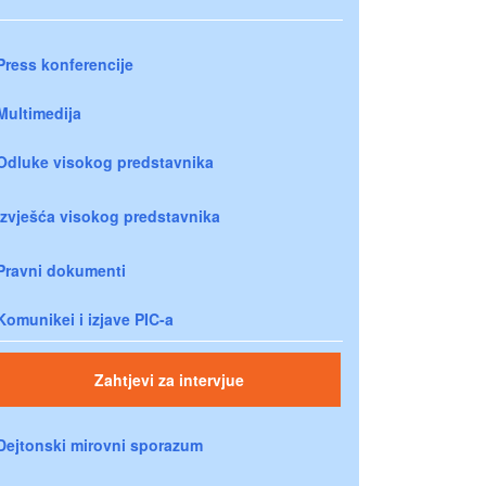
Press konferencije
Multimedija
Odluke visokog predstavnika
Izvješća visokog predstavnika
Pravni dokumenti
Komunikei i izjave PIC-a
Zahtjevi za intervjue
Dejtonski mirovni sporazum