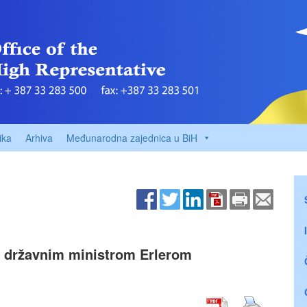
ika
Arhiva
Međunarodna zajednica u BiH
m državnim ministrom Erlerom