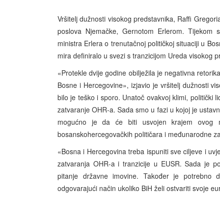
Vršitelj dužnosti visokog predstavnika, Raffi Gregor
poslova Njemačke, Gernotom Erlerom. Tijekom sast
ministra Erlera o trenutačnoj političkoj situaciji u B
mira definiralo u svezi s tranzicijom Ureda visokog
«Protekle dvije godine obilježila je negativna retor
Bosne i Hercegovine», izjavio je vršitelj dužnosti 
bilo je teško i sporo. Unatoč ovakvoj klimi, politički l
zatvaranje OHR-a. Sada smo u fazi u kojoj je ustavn
mogućno je da će biti usvojen krajem ovog 
bosanskohercegovačkih političara i međunarodne za
«Bosna i Hercegovina treba ispuniti sve ciljeve i uvj
zatvaranja OHR-a i tranzicije u EUSR. Sada je po
pitanje državne imovine. Također je potrebno da
odgovarajući način ukoliko BiH želi ostvariti svoje eu