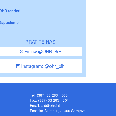
OHR tenderi
Zaposlenje
PRATITE NAS
Follow @OHR_BiH
Instagram: @ohr_bih
Tel: (387) 33 283 - 500
Fax: (387) 33 283 - 501
Email:
srd@ohr.int
Emerika Bluma 1, 71000 Sarajevo