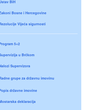
Ustav BiH
Zakoni Bosne i Hercegovine
Rezolucije Vijeća sigurnosti
Program 5+2
Supervizija u Brčkom
Nalozi Supervizora
Radne grupe za državnu imovinu
Popis državne imovine
Mostarska deklaracija