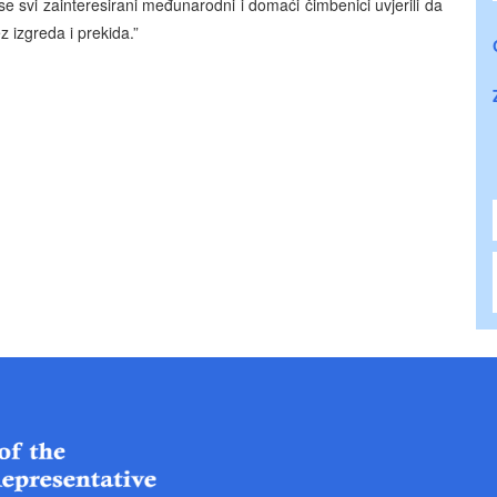
e svi zainteresirani međunarodni i domaći čimbenici uvjerili da
z izgreda i prekida.”