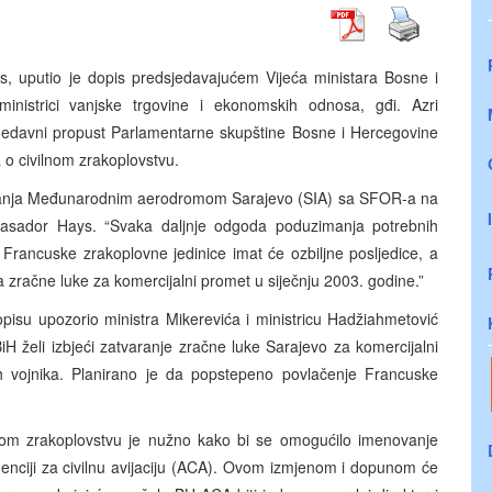
s, uputio je dopis predsjedavajućem Vijeća ministara Bosne i
inistrici vanjske trgovine i ekonomskih odnosa, gđi. Azri
edavni propust Parlamentarne skupštine Bosne i Hercegovine
o civilnom zrakoplovstvu.
vljanja Međunarodnim aerodromom Sarajevo (SIA) sa SFOR-a na
basador Hays. “Svaka daljnje odgoda poduzimanja potrebnih
 Francuske zrakoplovne jedinice imat će ozbiljne posljedice, a
la zračne luke za komercijalni promet u siječnju 2003. godine.”
pisu upozorio ministra Mikerevića i ministricu Hadžiahmetović
H želi izbjeći zatvaranje zračne luke Sarajevo za komercijalni
h vojnika. Planirano je da popstepeno povlačenje Francuske
nom zrakoplovstvu je nužno kako bi se omogućilo imenovanje
enciji za civilnu avijaciju (ACA). Ovom izmjenom i dopunom će