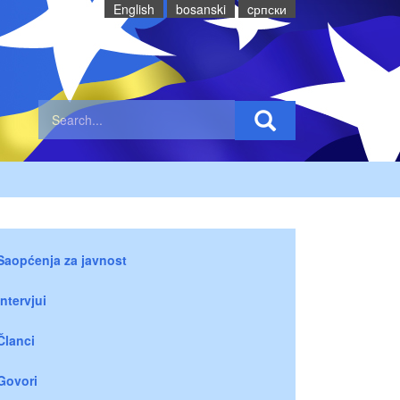
English
bosanski
cрпски
Saopćenja za javnost
Intervjui
Članci
Govori