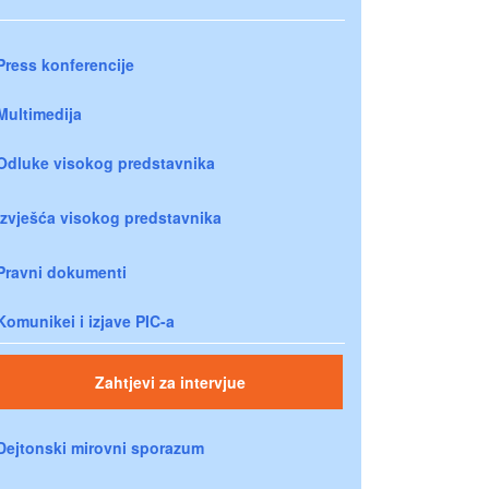
Press konferencije
Multimedija
Odluke visokog predstavnika
Izvješća visokog predstavnika
Pravni dokumenti
Komunikei i izjave PIC-a
Zahtjevi za intervjue
Dejtonski mirovni sporazum