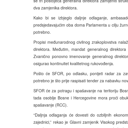
se tri postojeća generalna direktora zamijeniti stru
dva zamjenika direktora.
Kako bi se izbjeglo daljnje odlaganje, ambasad
predsjedavajućim oba doma Parlamenta u cilju žurn
potrebno.
Propisi međunarodnog civilnog zrakoplovstva nal
direktora. Međutim, mandat generalnog direktora
Zvanično ponovno imenovanje generalnog direktora
osigurao kontinuitet kvalitetnog rukovođenja.
Pošto će SFOR, po odlasku, ponijeti radar za zav
potrebno je što prije raspisati tender za nabavku no
SFOR će za potragu i spašavanje na teritoriju Bos
tada osoblje Bosne i Hercegovine mora proći obuk
spašavanje (RCC).
“Daljnja odlaganja će dovesti do ozbiljnih ekono
zajednici,” rekao je Glavni zamjenik Visokog pred