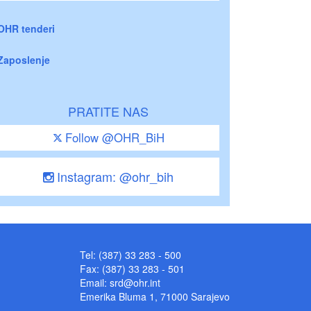
OHR tenderi
Zaposlenje
PRATITE NAS
Follow @OHR_BiH
Instagram: @ohr_bih
Tel: (387) 33 283 - 500
Fax: (387) 33 283 - 501
Email:
srd@ohr.int
Emerika Bluma 1, 71000 Sarajevo