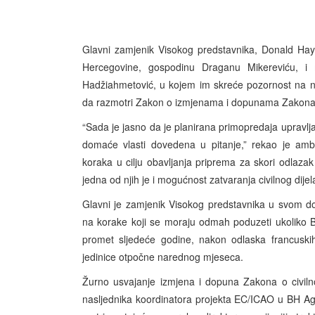
Glavni zamjenik Visokog predstavnika, Donald Hay
Hercegovine, gospodinu Draganu Mikereviću, i m
Hadžiahmetović, u kojem im skreće pozornost na n
da razmotri Zakon o izmjenama i dopunama Zakona 
“Sada je jasno da je planirana primopredaja upra
domaće vlasti dovedena u pitanje,” rekao je am
koraka u cilju obavljanja priprema za skori odlazak
jedna od njih je i mogućnost zatvaranja civilnog dije
Glavni je zamjenik Visokog predstavnika u svom do
na korake koji se moraju odmah poduzeti ukoliko Bi
promet sljedeće godine, nakon odlaska francuski
jedinice otpočne narednog mjeseca.
Žurno usvajanje izmjena i dopuna Zakona o civil
nasljednika koordinatora projekta EC/ICAO u BH Ag