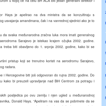
kturom u kojoj će na čelu BH ACA biti jedan generalni direktor i
or Hays je apelirao na dva ministra da se konzultiraju s
og usvajanja amandmana, čak i na vanrednoj sjednici ako je to
ažu da svaka međunarodna zračna luka mora imati generalnog
 aerodroma Sarajevo je istekao krajem ožujka 2002. godine.
 treba biti obavljeno do 1. srpnja 2002. godine, kako bi se
ršni pristup koji se trenutno koristi na aerodromu Sarajevo,
vog radara.
ne i Hercegovine biti još odgovoran do rujna 2002. godine. Do
u kako bi preuzeli upravljanje nad BiH Centrom za potragu i
mskih posljedica po ovu zemlju i njen ugled u međunarodnoj
stavnika, Donald Hays. “Apeliram na vas da se pobrinete da se