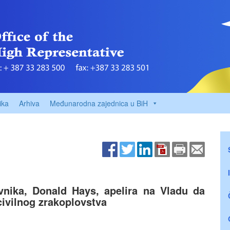
ika
Arhiva
Međunarodna zajednica u BiH
vnika, Donald Hays, apelira na Vladu da
ivilnog zrakoplovstva