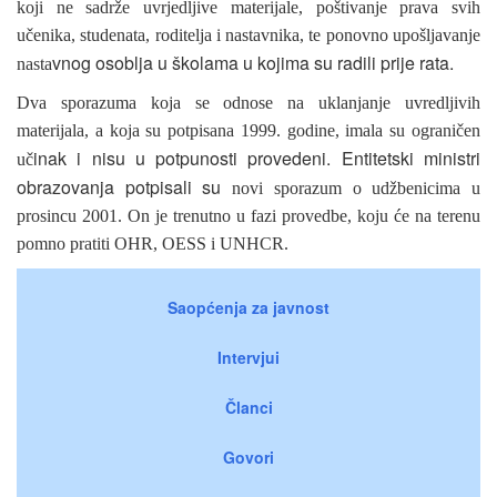
koji ne sadrže uvrjedljive materijale, poštivanje prava svih
učenika, studenata, roditelja i nastavnika, te ponovno upošljavanje
vnog osoblja u školama u kojima su radili prije rata.
nasta
Dva sporazuma koja se odnose na uklanjanje uvredljivih
materijala, a koja su potpisana 1999. godine, imala su ograničen
inak i nisu u potpunosti provedeni. Entitetski ministri
uč
obrazovanja potpisali su
novi sporazum o udžbenicima u
prosincu 2001. On je trenutno u fazi provedbe, koju će na terenu
pomno pratiti OHR, OESS i UNHCR.
Saopćenja za javnost
Intervjui
Članci
Govori