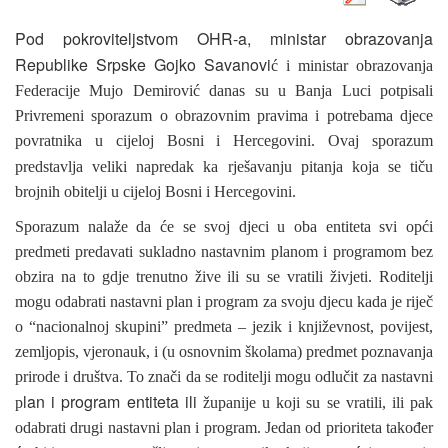
Pod pokroviteljstvom OHR-a, ministar obrazovanja
Republike Srpske Gojko Savanovi
ć i ministar obrazovanja
Federacije Mujo Demirović danas su u Banja Luci potpisali
Privremeni sporazum o obrazovnim pravima i potrebama djece
povratnika u cijeloj Bosni i Hercegovini. Ovaj sporazum
predstavlja veliki napredak ka rješavanju pitanja koja se
tiču
brojnih obitelji u cijeloj Bosni i Hercegovini.
Sporazum nalaže da će se svoj djeci u oba entiteta svi opći
predmeti predavati sukladno nastavnim planom i programom bez
obzira na to gdje trenutno žive ili su se vratili živjeti. Roditelji
mogu odabrati nastavni plan i program za svoju djecu kada je riječ
o “nacionalnoj skupini” predmeta – jezik i književnost, povijest,
zemljopis, vjeronauk, i (u osnovnim školama) predmet poznavanja
prirode i društva. To znači da se roditelji mogu odlučit za nastavni
lan i program entiteta ili
p
županije u koji su se vratili, ili pak
odabrati drugi nastavni plan i program. Jedan od prioriteta također