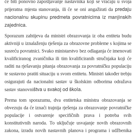
će biti ponovno zapošljavanje nastavnika koji se vraćaju u svoja
predaju
prijeratna mjesta stanovanja, ili će se oni angažirati da
nacionalnu skupinu predmeta povratnicima iz manjinskih
zajednica.
Sporazum zahtijeva da ministri obrazovanja iz oba entiteta budu
aktivniji u iznalaženju rješenja za obrazovne probleme s kojima se
susreću povratnici. Svako ministarstvo bez odlaganja će imenovati
kvalificiranog zvaničnika ili tim kvalificiranih stručnjaka koji će
raditi na rješavanju pitanja obrazovanja za povratničku populaciju
te sustavno pratiti situaciju u svom entitetu. Ministri također trebju
u
osigurajuti da nacionalni sastav
školskim odborima odražava
štva u svakoj od škola.
sastav stanovni
Prema tom sporazumu, dva entitetska ministra obrazovanja se
obvezuju da će iznaći trajnija rješenja za obrazovanje povratničke
populacije i ostvarenje specifičnih prava i potreba svih
konstitutivnih naroda. To uključuje usvajanje novih obrazovnih
zakona, izradu novih nastavnih planova i programa i udžbenika