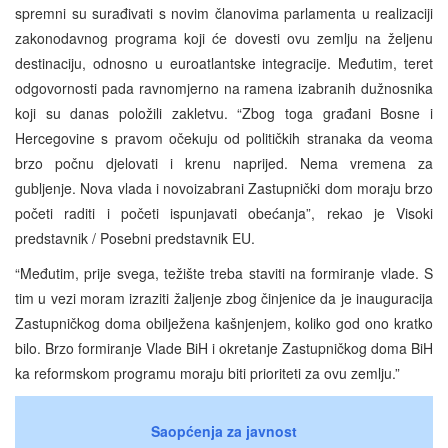
spremni su surađivati s novim članovima parlamenta u realizaciji
zakonodavnog programa koji će dovesti ovu zemlju na željenu
destinaciju, odnosno u euroatlantske integracije. Međutim, teret
odgovornosti pada ravnomjerno na ramena izabranih dužnosnika
koji su danas položili zakletvu. “Zbog toga građani Bosne i
Hercegovine s pravom očekuju od političkih stranaka da veoma
brzo počnu djelovati i krenu naprijed. Nema vremena za
gubljenje. Nova vlada i novoizabrani Zastupnički dom moraju brzo
početi raditi i početi ispunjavati obećanja”, rekao je Visoki
predstavnik / Posebni predstavnik EU.
“Međutim, prije svega, težište treba staviti na formiranje vlade. S
tim u vezi moram izraziti žaljenje zbog činjenice da je inauguracija
Zastupničkog doma obilježena kašnjenjem, koliko god ono kratko
bilo. Brzo formiranje Vlade BiH i okretanje Zastupničkog doma BiH
ka reformskom programu moraju biti prioriteti za ovu zemlju.”
Saopćenja za javnost