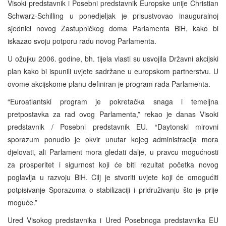
Visoki predstavnik i Posebni predstavnik Europske unije Christian
Schwarz-Schilling u ponedjeljak je prisustvovao inauguralnoj
sjednici novog Zastupničkog doma Parlamenta BiH, kako bi
iskazao svoju potporu radu novog Parlamenta.
U ožujku 2006. godine, bh. tijela vlasti su usvojila Državni akcijski
plan kako bi ispunili uvjete sadržane u europskom partnerstvu. U
ovome akcijskome planu definiran je program rada Parlamenta.
“Euroatlantski program je pokretačka snaga i temeljna
pretpostavka za rad ovog Parlamenta,” rekao je danas Visoki
predstavnik / Posebni predstavnik EU. “Daytonski mirovni
sporazum ponudio je okvir unutar kojeg administracija mora
djelovati, ali Parlament mora gledati dalje, u pravcu mogućnosti
za prosperitet i sigurnost koji će biti rezultat početka novog
poglavlja u razvoju BiH. Cilj je stvoriti uvjete koji će omogućiti
potpisivanje Sporazuma o stabilizaciji i pridruživanju što je prije
moguće.”
Ured Visokog predstavnika i Ured Posebnoga predstavnika EU