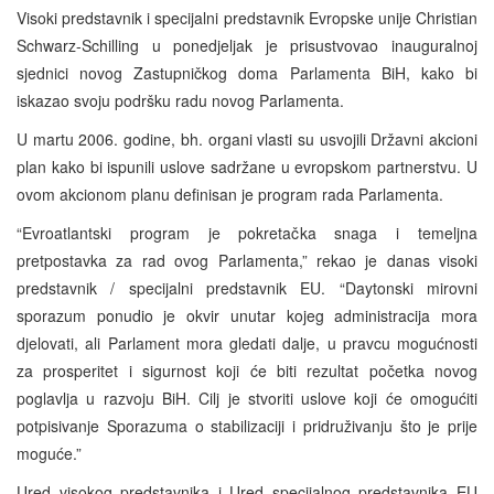
Visoki predstavnik i specijalni predstavnik Evropske unije Christian
Schwarz-Schilling u ponedjeljak je prisustvovao inauguralnoj
sjednici novog Zastupničkog doma Parlamenta BiH, kako bi
iskazao svoju podršku radu novog Parlamenta.
U martu 2006. godine, bh. organi vlasti su usvojili Državni akcioni
plan kako bi ispunili uslove sadržane u evropskom partnerstvu. U
ovom akcionom planu definisan je program rada Parlamenta.
“Evroatlantski program je pokretačka snaga i temeljna
pretpostavka za rad ovog Parlamenta,” rekao je danas visoki
predstavnik / specijalni predstavnik EU. “Daytonski mirovni
sporazum ponudio je okvir unutar kojeg administracija mora
djelovati, ali Parlament mora gledati dalje, u pravcu mogućnosti
za prosperitet i sigurnost koji će biti rezultat početka novog
poglavlja u razvoju BiH. Cilj je stvoriti uslove koji će omogućiti
potpisivanje Sporazuma o stabilizaciji i pridruživanju što je prije
moguće.”
Ured visokog predstavnika i Ured specijalnog predstavnika EU