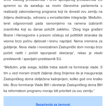
spremni su da sarađuju sa novim članovima parlamenta u
realizaciji zakonodavnog programa koji će dovesti ovu zemlju na
željenu destinaciju, odnosno u evroatlantske integracije. Međutim,
teret odgovornosti pada ravnomjerno na ramena izabranih
zvaničnika koji su danas položili zakletvu. “Zbog toga građani
Bosne i Hercegovine s pravom očekuju od političkih stranaka da
veoma brzo počnu djelovati i krenu naprijed. Nema vremena za
gubljenje. Nova vlada i novoizabrani Zastupnički dom moraju brzo
početi raditi i početi ispunjavati obećanja”, rekao je visoki
predstavnik / specijalni predstavnik EU.
“Međutim, prije svega, težište treba staviti na formiranje vlade. S
tim u vezi moram izraziti žaljenje zbog činjenice da je inauguracija
Zastupničkog doma obilježena kašnjenjem, koliko god ono kratko
bilo. Brzo formiranje Vlade BiH i okretanje Zastupničkog doma BiH
ka reformskom programu moraju biti prioriteti za ovu zemlju.”
Saopćenja za javnost