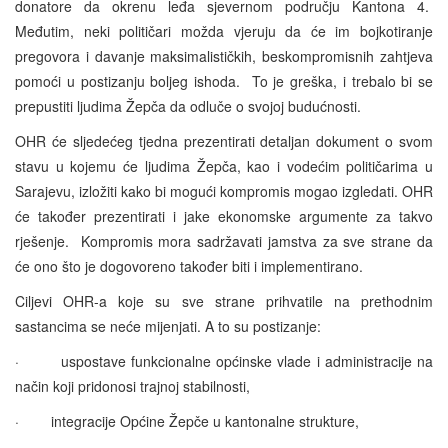
donatore da okrenu leđa sjevernom području Kantona 4.
Međutim, neki političari možda vjeruju da će im bojkotiranje
pregovora i davanje maksimalističkih, beskompromisnih zahtjeva
pomoći u postizanju boljeg ishoda. To je greška, i trebalo bi se
prepustiti ljudima Žepča da odluče o svojoj budućnosti.
OHR će sljedećeg tjedna prezentirati detaljan dokument o svom
stavu u kojemu će ljudima Žepča, kao i vodećim političarima u
Sarajevu, izložiti kako bi mogući kompromis mogao izgledati. OHR
će također prezentirati i jake ekonomske argumente za takvo
rješenje. Kompromis mora sadržavati jamstva za sve strane da
će ono što je dogovoreno također biti i implementirano.
Ciljevi OHR-a koje su sve strane prihvatile na prethodnim
sastancima se neće mijenjati. A to su postizanje:
· uspostave funkcionalne općinske vlade i administracije na
način koji pridonosi trajnoj stabilnosti,
· integracije Općine Žepče u kantonalne strukture,