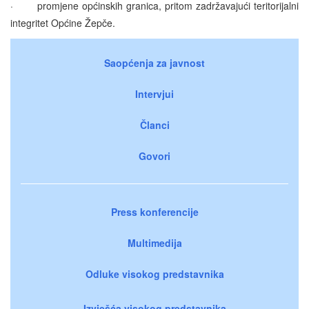
· promjene općinskih granica, pritom zadržavajući teritorijalni
integritet Općine Žepče.
Saopćenja za javnost
Intervjui
Članci
Govori
Press konferencije
Multimedija
Odluke visokog predstavnika
Izvješća visokog predstavnika