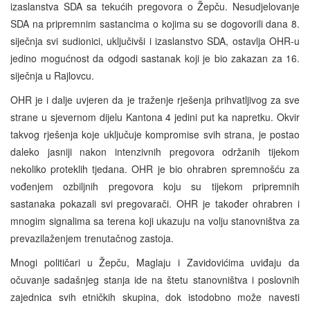
izaslanstva SDA sa tekućih pregovora o Žepču. Nesudjelovanje
SDA na pripremnim sastancima o kojima su se dogovorili dana 8.
siječnja svi sudionici, uključivši i izaslanstvo SDA, ostavlja OHR-u
jedino mogućnost da odgodi sastanak koji je bio zakazan za 16.
siječnja u Rajlovcu.
OHR je i dalje uvjeren da je traženje rješenja prihvatljivog za sve
strane u sjevernom dijelu Kantona 4 jedini put ka napretku. Okvir
takvog rješenja koje uključuje kompromise svih strana, je postao
daleko jasniji nakon intenzivnih pregovora održanih tijekom
nekoliko proteklih tjedana. OHR je bio ohrabren spremnošću za
vođenjem ozbiljnih pregovora koju su tijekom pripremnih
sastanaka pokazali svi pregovarači. OHR je također ohrabren i
mnogim signalima sa terena koji ukazuju na volju stanovništva za
prevazilaženjem trenutačnog zastoja.
Mnogi političari u Žepču, Maglaju i Zavidovićima uviđaju da
očuvanje sadašnjeg stanja ide na štetu stanovništva i poslovnih
zajednica svih etničkih skupina, dok istodobno može navesti