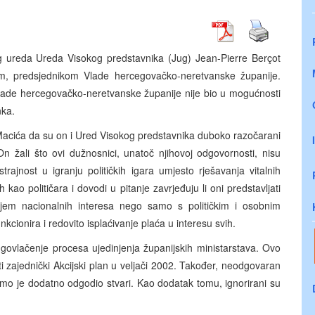
og ureda Ureda Visokog predstavnika (Jug) Jean-Pierre Berçot
 predsjednikom Vlade hercegovačko-neretvanske županije.
Vlade hercegovačko-neretvanske županije nije bio u mogućnosti
nka.
Macića da su on i Ured Visokog predstavnika duboko razočarani
 žali što ovi dužnosnici, unatoč njihovoj odgovornosti, nisu
strajnost u igranju političkih igara umjesto rješavanja vitalnih
 kao političara i dovodi u pitanje zavrjeđuju li oni predstavljati
em nacionalnih interesa nego samo s političkim i osobnim
kcionira i redovito isplaćivanje plaća u interesu svih.
govlačenje procesa ujedinjenja županijskih ministarstava. Ovo
ti zajednički Akcijski plan u veljači 2002. Također, neodgovaran
amo je dodatno odgodio stvari. Kao dodatak tomu, ignorirani su