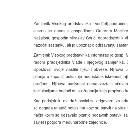
Zamjenik Visokog predstavnika i voditelj područn
susreo se danas s gospodinom Omerom Macićem,
Nažalost, gospodin Miroslav Ćorić, dopredsjednik 
nazočiti sastanku, ali je upoznat o održavanju sasta
Zamjenik Visokog predstavnika informirao je gosp. 
radom predsjednika Vlade i njegovog zamjenika. On
ispoštovali svoje vlastite riječi i obveze. Njihova u
pitanja u županiji pokazuje nedostatak iskrenosti njih
građane. Njihova pasivnost nema veze s očuvanj
kalkulacijama budući da su županija koja propisno fun
Kao podsjetnik, ovi dužnosnici su odgovorni za odu
se događa unatoč potpisima koje su stavili na vlasti
način kojim se rješavalo pitanje nedavnih ostavki s
savjet i potpora međunarodne zajednice.