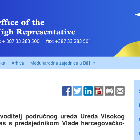
ika
Arhiva
Međunarodna zajednica u BiH
 voditelj područnog ureda Ureda Visokog
nas s predsjednikom Vlade hercegovačko-