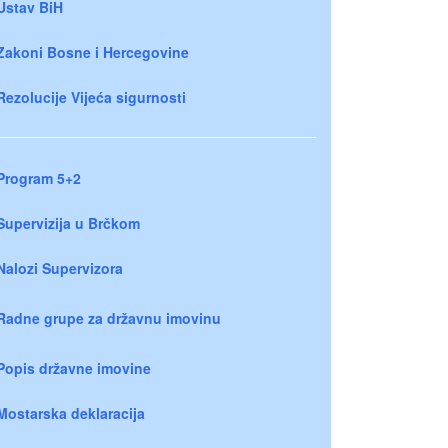
Ustav BiH
Zakoni Bosne i Hercegovine
Rezolucije Vijeća sigurnosti
Program 5+2
Supervizija u Brčkom
Nalozi Supervizora
Radne grupe za državnu imovinu
Popis državne imovine
Mostarska deklaracija