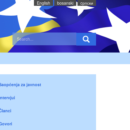
English
bosanski
cрпски
Saopćenja za javnost
Intervjui
Članci
Govori