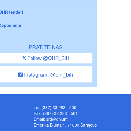
OHR tenderi
Zaposlenje
PRATITE NAS
Follow @OHR_BiH
Instagram: @ohr_bih
Tel: (387) 33 283 - 500
Fax: (387) 33 283 - 501
Email:
srd@ohr.int
Emerika Bluma 1, 71000 Sarajevo