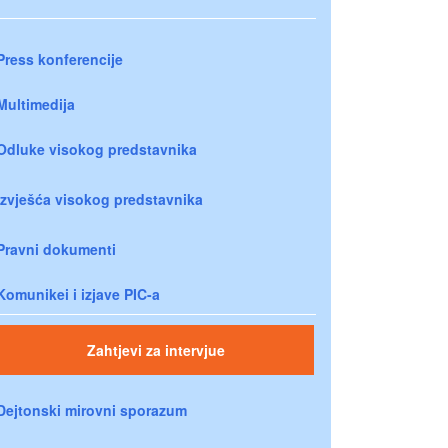
Press konferencije
Multimedija
Odluke visokog predstavnika
Izvješća visokog predstavnika
Pravni dokumenti
Komunikei i izjave PIC-a
Zahtjevi za intervjue
Dejtonski mirovni sporazum