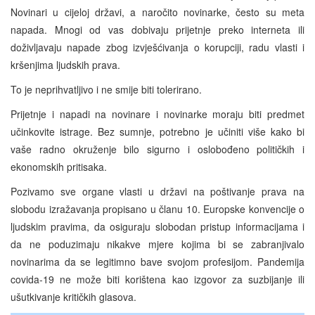
Novinari u cijeloj državi, a naročito novinarke, često su meta
napada. Mnogi od vas dobivaju prijetnje preko interneta ili
doživljavaju napade zbog izvješćivanja o korupciji, radu vlasti i
kršenjima ljudskih prava.
To je neprihvatljivo i ne smije biti tolerirano.
Prijetnje i napadi na novinare i novinarke moraju biti predmet
učinkovite istrage. Bez sumnje, potrebno je učiniti više kako bi
vaše radno okruženje bilo sigurno i oslobođeno političkih i
ekonomskih pritisaka.
Pozivamo sve organe vlasti u državi na poštivanje prava na
slobodu izražavanja propisano u članu 10. Europske konvencije o
ljudskim pravima, da osiguraju slobodan pristup informacijama i
da ne poduzimaju nikakve mjere kojima bi se zabranjivalo
novinarima da se legitimno bave svojom profesijom. Pandemija
covida-19 ne može biti korištena kao izgovor za suzbijanje ili
ušutkivanje kritičkih glasova.