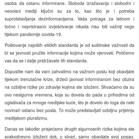
osoba da ostanu informirane. Sloboda izražavanja i slobodni i
neovisni mediji ključni su za to, kao što je i potreba
suprotstavljanja dezinformacijama. Vaša potraga za istinom i
točno i nepristrasno izvješćivanje nikada nisu bili važniji nego
tijekom pandemije covida-19.
Poštovanje najviših etičkih standarda je od suštinske važnosti da
bi se javnosti pružile informacije kojima može vjerovati. Potičemo
vas da se i dalje pridržavate tih standarda.
Dopustite nam da vam zahvalimo na važnom poslu koji obavljate
tijekom trenutačne krize, držeći javnost informiranom bez obzira
na ozbiljne rizike po zdravlje kojima ste izloženi. Shvaćamo da su
ovo nesigurna vremena, koja su dovela do pada u prihodima od
oglašivača za mnoge medijske kuće, što je dovelo do toga da neki
novinari ostanu bez posla. To može predstavljati ozbiljnu prijetnju
medijskom pluralizmu.
Danas se također prisjećamo drugih sigurnosnih rizika kojima ste
svakodnevno izloženi dok, u stvari, samo obavljate svoj posao.