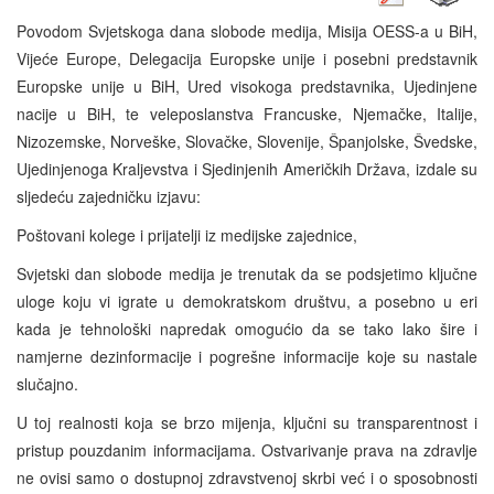
Povodom Svjetskoga dana slobode medija, Misija OESS-a u BiH,
Vijeće Europe, Delegacija Europske unije i posebni predstavnik
Europske unije u BiH, Ured visokoga predstavnika, Ujedinjene
nacije u BiH, te veleposlanstva Francuske, Njemačke, Italije,
Nizozemske, Norveške, Slovačke, Slovenije, Španjolske, Švedske,
Ujedinjenoga Kraljevstva i Sjedinjenih Američkih Država, izdale su
sljedeću zajedničku izjavu:
Poštovani kolege i prijatelji iz medijske zajednice,
Svjetski dan slobode medija je trenutak da se podsjetimo ključne
uloge koju vi igrate u demokratskom društvu, a posebno u eri
kada je tehnološki napredak omogućio da se tako lako šire i
namjerne dezinformacije i pogrešne informacije koje su nastale
slučajno.
U toj realnosti koja se brzo mijenja, ključni su transparentnost i
pristup pouzdanim informacijama. Ostvarivanje prava na zdravlje
ne ovisi samo o dostupnoj zdravstvenoj skrb
i već i o sposobnosti