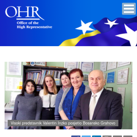
Visoki predstavnik Valentin Inzko posjetio Bosansko Grahovo