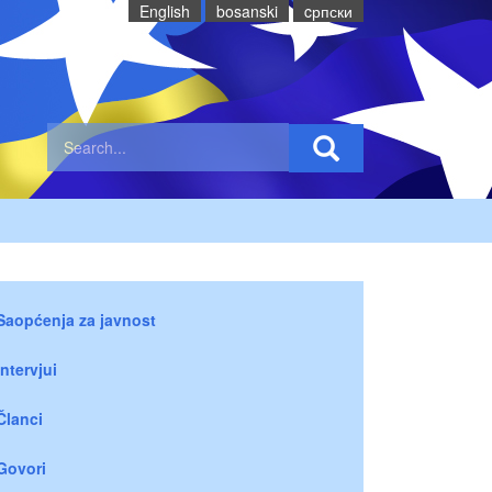
English
bosanski
cрпски
Saopćenja za javnost
Intervjui
Članci
Govori