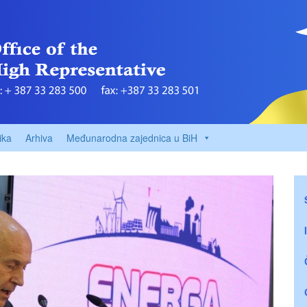
ika
Arhiva
Međunarodna zajednica u BiH