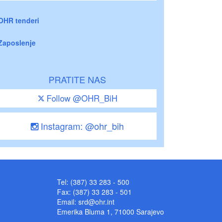
OHR tenderi
Zaposlenje
PRATITE NAS
Follow @OHR_BiH
Instagram: @ohr_bih
Tel: (387) 33 283 - 500
Fax: (387) 33 283 - 501
Email:
srd@ohr.int
Emerika Bluma 1, 71000 Sarajevo