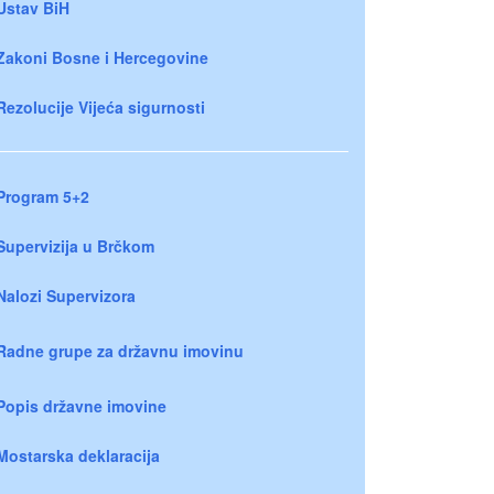
Ustav BiH
Zakoni Bosne i Hercegovine
Rezolucije Vijeća sigurnosti
Program 5+2
Supervizija u Brčkom
Nalozi Supervizora
Radne grupe za državnu imovinu
Popis državne imovine
Mostarska deklaracija