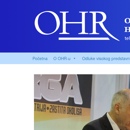
Početna
O OHR-u
Odluke visokog predstavn