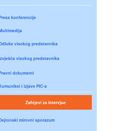
Press konferencije
Multimedija
Odluke visokog predstavnika
Izvješća visokog predstavnika
Pravni dokumenti
Komunikei i izjave PIC-a
Zahtjevi za intervjue
Dejtonski mirovni sporazum