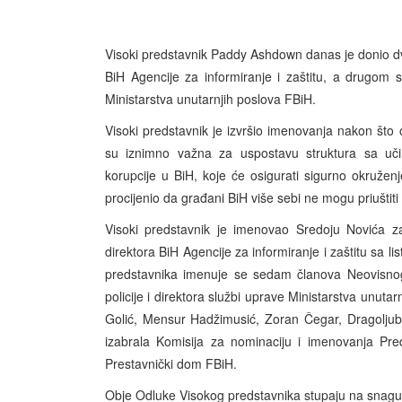
Visoki predstavnik Paddy Ashdown danas je donio dv
BiH Agencije za informiranje i zaštitu, a drugom 
Ministarstva unutarnjih poslova FBiH.
Visoki predstavnik je izvršio imenovanja nakon što 
su iznimno važna za uspostavu struktura sa učin
korupcije u BiH, koje će osigurati sigurno okruže
procijenio da građani BiH više sebi ne mogu priuštiti d
Visoki predstavnik je imenovao Sredoju Novića z
direktora BiH Agencije za informiranje i zaštitu sa l
predstavnika imenuje se sedam članova Neovisno
policije i direktora službi uprave Ministarstva unut
Golić, Mensur Hadžimusić, Zoran Čegar, Dragoljub 
izabrala Komisija za nominaciju i imenovanja Pre
Prestavnički dom FBiH.
Obje Odluke Visokog predstavnika stupaju na sna