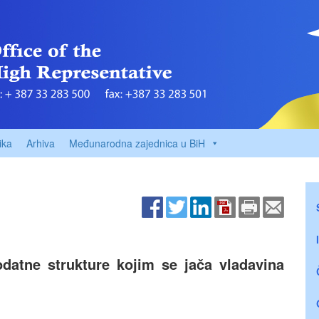
ika
Arhiva
Međunarodna zajednica u BiH
odatne strukture kojim se jača vladavina