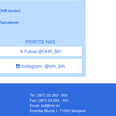
OHR tenderi
Zaposlenje
PRATITE NAS
Follow @OHR_BiH
Instagram: @ohr_bih
Tel: (387) 33 283 - 500
Fax: (387) 33 283 - 501
Email:
srd@ohr.int
Emerika Bluma 1, 71000 Sarajevo