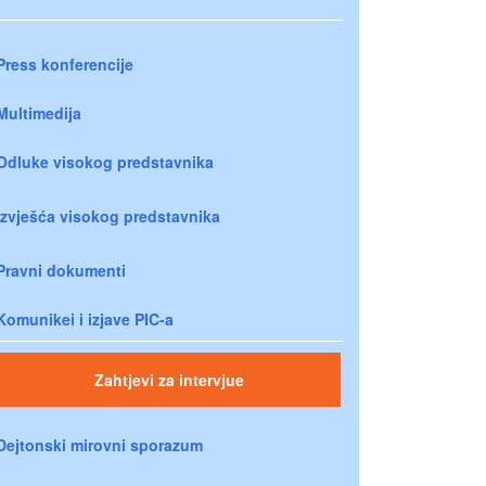
Press konferencije
Multimedija
Odluke visokog predstavnika
Izvješća visokog predstavnika
Pravni dokumenti
Komunikei i izjave PIC-a
Zahtjevi za intervjue
Dejtonski mirovni sporazum