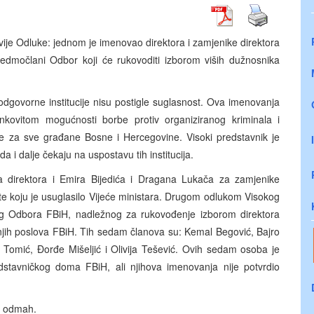
ije Odluke: jednom je imenovao direktora i zamjenike direktora
sedmočlani Odbor koji će rukovoditi izborom viših dužnosnika
odgovorne institucije nisu postigle suglasnost. Ova imenovanja
kovitom mogućnosti borbe protiv organiziranog kriminala i
nje za sve građane Bosne i Hercegovine. Visoki predstavnik je
a i dalje čekaju na uspostavu tih institucija.
a direktora i Emira Bijedića i Dragana Lukača za zamjenike
iste koju je usuglasilo Vijeće ministara. Drugom odlukom Visokog
g Odbora FBiH, nadležnog za rukovođenje izborom direktora
arnjih poslova FBiH. Tih sedam članova su: Kemal Begović, Bajro
Tomić, Đorđe Mišeljić i Olivija Tešević. Ovih sedam osoba je
dstavničkog doma FBiH, ali njihova imenovanja nije potvrdio
gu odmah.