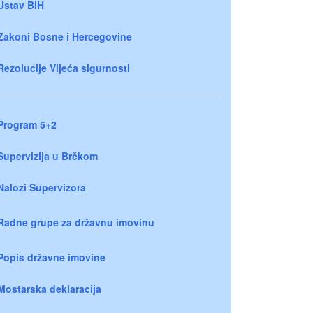
Ustav BiH
Zakoni Bosne i Hercegovine
Rezolucije Vijeća sigurnosti
Program 5+2
Supervizija u Brčkom
Nalozi Supervizora
Radne grupe za državnu imovinu
Popis državne imovine
Mostarska deklaracija