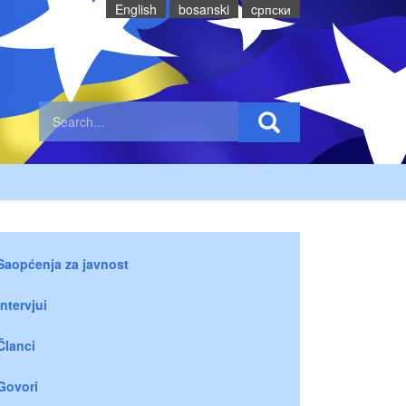
English
bosanski
cрпски
Saopćenja za javnost
Intervjui
Članci
Govori