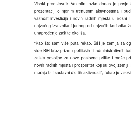
Visoki predstavnik Valentin Inzko danas je posjet
prezentaciji o njenim trenutnim aktivnostima i bud
važnost investicija i novih radnih mjesta u Bosni i
najvećeg izvoznika i jednog od najvećih korisnika ž
unapređenje zaštite okoliša.
“Kao što sam više puta rekao, BiH je zemlja sa o
vide BiH kroz prizmu političkih ili administrativnih 
zaista povoljno za nove poslovne prilike i može priv
novih radnih mjesta i prosperitet koji su ovoj zemlji 
moraju biti sastavni dio tih aktivnosti”, rekao je visok