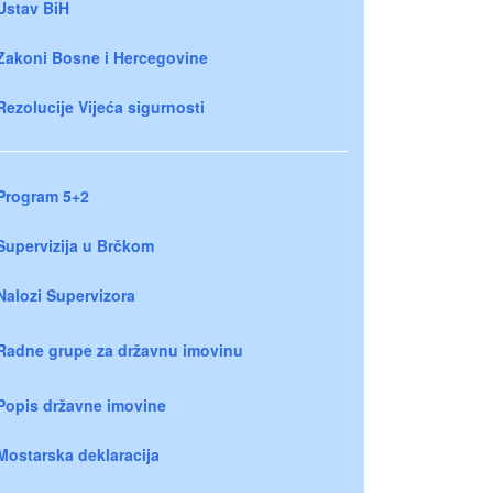
Ustav BiH
Zakoni Bosne i Hercegovine
Rezolucije Vijeća sigurnosti
Program 5+2
Supervizija u Brčkom
Nalozi Supervizora
Radne grupe za državnu imovinu
Popis državne imovine
Mostarska deklaracija