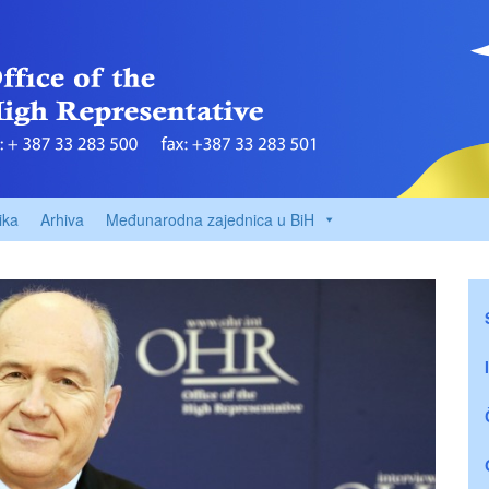
ika
Arhiva
Međunarodna zajednica u BiH