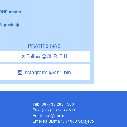
OHR tenderi
Zaposlenje
PRATITE NAS
Follow @OHR_BiH
Instagram: @ohr_bih
Tel: (387) 33 283 - 500
Fax: (387) 33 283 - 501
Email:
srd@ohr.int
Emerika Bluma 1, 71000 Sarajevo