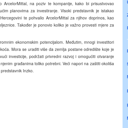
io ArcelorMittal, na poziv te kompanije, kako bi prisustvovao
ućim planovima za investiranje. Visoki predstavnik je istakao
 Hercegovini te pohvalio ArcelorMittal za njihov doprinos, kao
eljeznice. Također je ponovio koliko je važno provesti mjere za
gromnim ekonomskim potencijalom. Međutim, mnogi investitori
teškoća. Mora se uraditi više da zemlja postane odredište koje je
ući investicije, podržati privredni razvoj i omogućiti otvaranje
i njenim građanima toliko potrebni. Veći napori na zaštiti okoliša
i predstavnik Inzko.