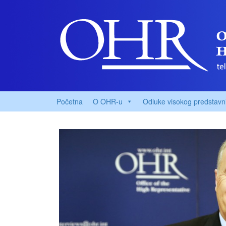
Početna
O OHR-u
Odluke visokog predstavn