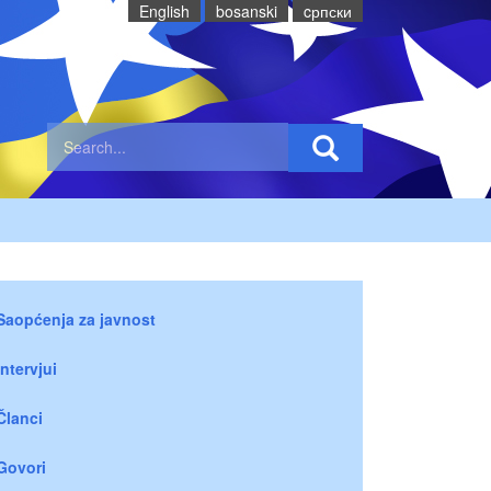
English
bosanski
cрпски
Saopćenja za javnost
Intervjui
Članci
Govori