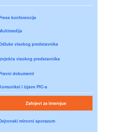
Press konferencije
Multimedija
Odluke visokog predstavnika
Izvješća visokog predstavnika
Pravni dokumenti
Komunikei i izjave PIC-a
Zahtjevi za intervjue
Dejtonski mirovni sporazum