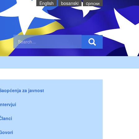
English
bosanski
cрпски
Saopćenja za javnost
Intervjui
Članci
Govori