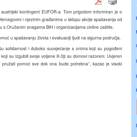
s austrijski kontingent EUFOR-a. Tom prigodom informiran je o
Hercegovini i njezinim građanima u sklopu akcije spašavanja od
 s Oružanim snagama BiH i organizacijama civilne zaštite.
oć u spašavanju života i evakuaciji ljudi na sigurna područja.
 solidarnost i duboko suosjećanje s onima koji su pogođeni
i su izgubili svoje voljene ili čiji su domovi razoreni. Uvjeren
 pružati pomoć sve dok ona bude potrebna”, kazao je visoki