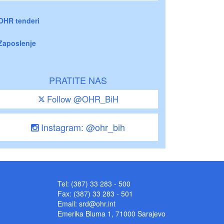
OHR tenderi
Zaposlenje
PRATITE NAS
Follow @OHR_BiH
Instagram: @ohr_bih
Tel: (387) 33 283 - 500
Fax: (387) 33 283 - 501
Email:
srd@ohr.int
Emerika Bluma 1, 71000 Sarajevo