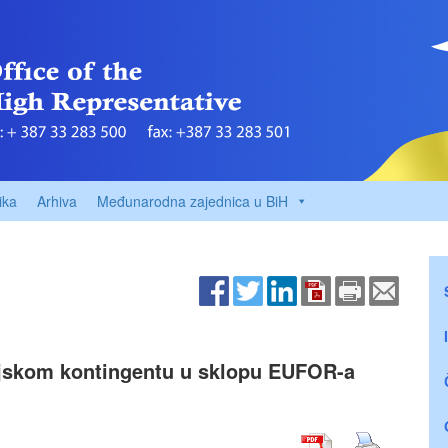
ika
Arhiva
Međunarodna zajednica u BiH
rijskom kontingentu u sklopu EUFOR-a