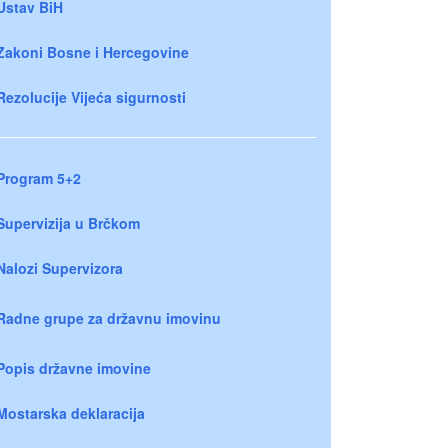
Ustav BiH
Zakoni Bosne i Hercegovine
Rezolucije Vijeća sigurnosti
Program 5+2
Supervizija u Brčkom
Nalozi Supervizora
Radne grupe za državnu imovinu
Popis državne imovine
Mostarska deklaracija