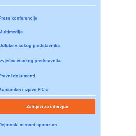
Press konferencije
Multimedija
Odluke visokog predstavnika
Izvješća visokog predstavnika
Pravni dokumenti
Komunikei i izjave PIC-a
Zahtjevi za intervjue
Dejtonski mirovni sporazum