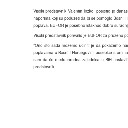
Visoki predstavnik Valentin Inzko posjetio je dana
naporima koji su poduzeti da bi se pomoglo Bosni i 
poplava. EUFOR je posebno istaknuo dobru suradnju
Visoki predstavnik pohvalio je EUFOR za pruženu pom
“Ono što sada možemo učiniti je da pokažemo našu
poplavama u Bosni i Hercegovini, posebice s onima koj
sam da će međunarodna zajednica u BiH nastaviti
predstavnik.