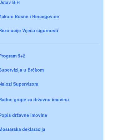
Ustav BiH
Zakoni Bosne i Hercegovine
Rezolucije Vijeća sigurnosti
Program 5+2
Supervizija u Brčkom
Nalozi Supervizora
Radne grupe za državnu imovinu
Popis državne imovine
Mostarska deklaracija