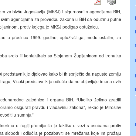
om za bivšu Jugoslaviju (MKSJ) i sigurnosnim agencijama BiH,
dio svim agencijama za provedbu zakona u BiH da oduzmu putne
ljaninom, protiv kojega je MKSJ podigao optužnicu.
gao u prosincu 1999. godine, optuživši ga, među ostalim, za
oba srelo ili kontaktiralo sa Stojanom Župljaninom od trenutka
 predstavnik je djelovao kako bi ih spriječio da napuste zemlju
tragu, Visoki predstavnik je odlučio da ne objavljuje imena ovih
eđunarodne zajednice i organa BiH. “Ukoliko želimo graditi
ramo osigurati pravdu i vladavinu zakona”, rekao je Miroslav
ovoditi u sumnju.”
rima u regiji promijenila je taktiku u vezi s osobama protiv
na slobodi i odlučila je pozabaviti se mrežama koje im pružaju