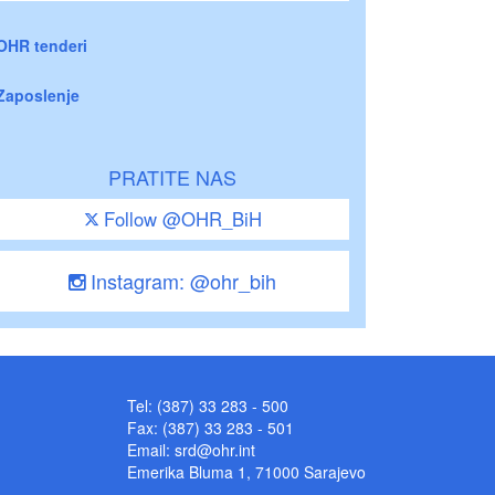
OHR tenderi
Zaposlenje
PRATITE NAS
Follow @OHR_BiH
Instagram: @ohr_bih
Tel: (387) 33 283 - 500
Fax: (387) 33 283 - 501
Email:
srd@ohr.int
Emerika Bluma 1, 71000 Sarajevo