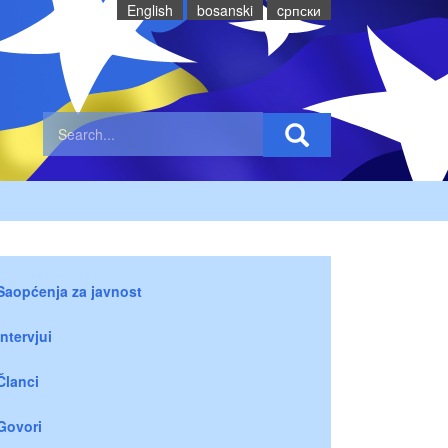
English
bosanski
cрпски
Saopćenja za javnost
Intervjui
Članci
Govori