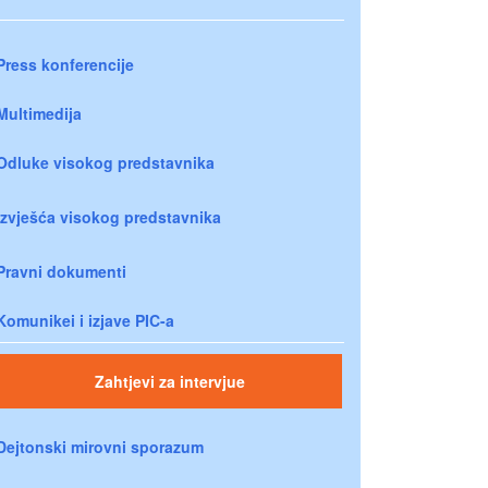
Press konferencije
Multimedija
Odluke visokog predstavnika
Izvješća visokog predstavnika
Pravni dokumenti
Komunikei i izjave PIC-a
Zahtjevi za intervjue
Dejtonski mirovni sporazum