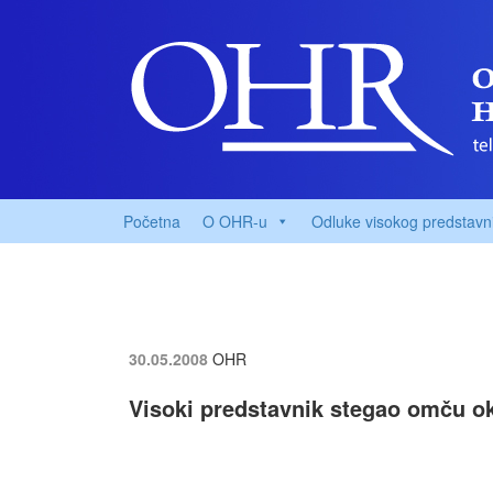
Početna
O OHR-u
Odluke visokog predstavn
30.05.2008
OHR
Visoki predstavnik stegao omču o