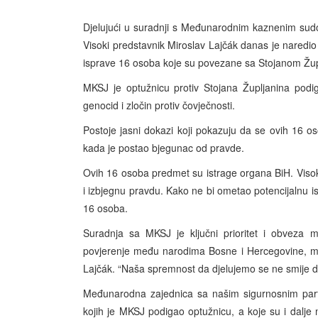
Djelujući u suradnji s Međunarodnim kaznenim sud
Visoki predstavnik Miroslav Lajčák danas je nare
isprave 16 osoba koje su povezane sa Stojanom Žup
MKSJ je optužnicu protiv Stojana Župljanina podi
genocid i zločin protiv čovječnosti.
Postoje jasni dokazi koji pokazuju da se ovih 16 os
kada je postao bjegunac od pravde.
Ovih 16 osoba predmet su istrage organa BiH. Visoki
i izbjegnu pravdu. Kako ne bi ometao potencijalnu is
16 osoba.
Suradnja sa MKSJ je ključni prioritet i obveza m
povjerenje među narodima Bosne i Hercegovine, mo
Lajčák. “Naša spremnost da djelujemo se ne smije d
Međunarodna zajednica sa našim sigurnosnim partne
kojih je MKSJ podigao optužnicu, a koje su i dalje 