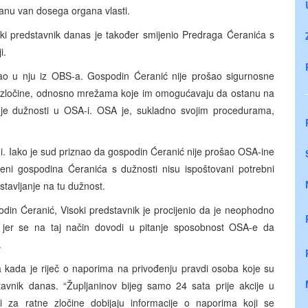
anu van dosega organa vlasti.
oki predstavnik danas je također smijenio Predraga Ćeranića s
i.
o u nju iz OBS-a. Gospodin Ćeranić nije prošao sigurnosne
 zločine, odnosno mrežama koje im omogućavaju da ostanu na
nje dužnosti u OSA-i. OSA je, sukladno svojim procedurama,
i. Iako je sud priznao da gospodin Ćeranić nije prošao OSA-ine
eni gospodina Ćeranića s dužnosti nisu ispoštovani potrebni
stavljanje na tu dužnost.
spodin Ćeranić, Visoki predstavnik je procijenio da je neophodno
, jer se na taj način dovodi u pitanje sposobnost OSA-e da
.
kada je riječ o naporima na privođenju pravdi osoba koje su
tavnik danas. “Župljaninov bijeg samo 24 sata prije akcije u
 za ratne zločine dobijaju informacije o naporima koji se