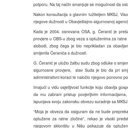
potporu. Na taj način smanjuje se mogućnost da ost
Nakon konsultacija s glavnim tužiteljem MKSJ, Vis
njegove dužnosti u Obavještajno-sigurnosnoj agencij
Kada je 2004. osnovana OSA, g. Ćeranić je preša
provjere u OBS-u zbog veza s optuženima za ratne
slobodi, zbog čega je bio neprikladan za obavlja
smijenila Ćeranića s dužnosti.
G. Ćeranić je uložio žalbu sudu zbog odluke o smjen
sigurnosne provjere, stav Suda je bio da pri smj
administrativni koraci te naložio njegovo ponovno po
Imajući u vidu osjetljivost funkcije koju obavlja go
da mu zabrani pristup povjerljivim informacijama
ispunjava svoju zakonsku obvezu suradnje sa MKSJ
“Moja je obveza da osiguram da ne bude prepreka 
optužene za ratne zločine”, rekao je visoki preds
njegovom skloništu u Nišu pokazuje da optuženi