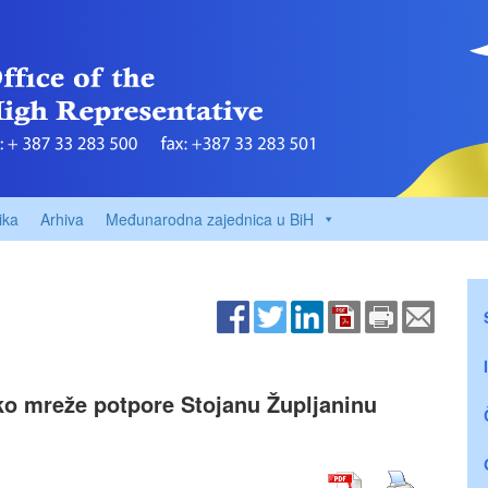
ika
Arhiva
Međunarodna zajednica u BiH
ko mreže potpore Stojanu Župljaninu