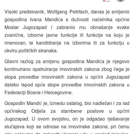
Visoki predstvanik, Wolfgang Petritsch, danas je smijenio
gospodina Ivana Mandi
a s du
nosti na
elnika op
ine
ć
ž
č
ć
Mostar Jugozapad i zabranio mu obnašanje svake
zvani
ne, izborne javne funkcije ili funkcije na koju je
č
imenovan, te kandidranje na izborima ili za funkciju u
okviru politi
kih stranaka.
č
Glavni razlog za smijenu gospodina Mandi
a je njegovo
ć
kontinuirano opstruiranje imovinskih zakona zbog
ega je
č
stopa provedbe imovinskih zakona u op
ini Jugozapad
ć
daleko ispod op
e stope provedbe imovinskih zakona u
ć
Federaciji Bosne i Hercegovine.
Gospodin Mandi
je, izme
u ostalog, bio nadle
an i za rad
ć
đ
ž
op
inskog Odjela za stambene poslove u op
ini
ć
ć
Jugozapad. U ovom svojstvu, on je odga
ao rješavanje
đ
slu
ajeva koji se odnose na imovinske zakone, pri
emu
č
č