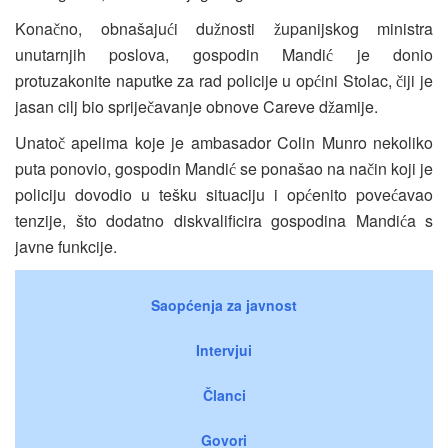
Kona
no, obnašaju
i du
nosti
upanijskog ministra
č
ć
ž
ž
unutarnjih poslova, gospodin Mandi
je donio
ć
protuzakonite naputke za rad policije u op
ini Stolac,
iji je
ć
č
jasan cilj bio sprije
avanje obnove Careve d
amije.
č
ž
Unato
apelima koje je ambasador Colin Munro nekoliko
č
puta ponovio, gospodin Mandi
se ponašao na na
in koji je
ć
č
policiju dovodio u tešku situaciju i op
enito pove
avao
ć
ć
tenzije, što dodatno diskvalificira gospodina Mandi
a s
ć
javne funkcije.
Saopćenja za javnost
Intervjui
Članci
Govori