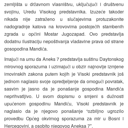
zemljišta u dr
avnom vlasništvu, uklju
uju
i i društvenu
ž
č
ć
svojinu, Uredu Visokog predstavnika. Izuze
e tako
er
ć
đ
nikada nije zatra
eno u slu
ajevima protuzakonite
ž
č
nadogradnje katova na krovovima postoje
ih stambenih
ć
zgrada u op
ini Mostar Jugozapad. Ovo predstavlja
ć
dodatnu ilustraciju nepoštivanja vladavine prava od strane
gosopodina Mandi
a.
ć
Imaju
i na umu da Aneks 7 predstavlja suštinu Daytonskog
ć
mirovnog sporazuma i uzimaju
i u obzir najnovije izmjene
ć
imovinskih zakona putem kojih je Visoki predstavnik još
jednom naglasio svoje opredjeljenje da omogu
i povratak,
ć
sasvim je jasno da je ponašanje gospodina Mandi
a
ć
neprihvatljivo. U svom dopismu o smjeni s du
nosti
ž
upu
enom gospodinu Mandi
u, Visoki predstavnik je
ć
ć
naglasio da je njegovo ponašanje “ozbiljno ugrozilo
provedbu Op
eg okvirnog sporazuma za mir u Bosni i
ć
Hercegovini, a osobito njegovog Aneksa 7″.