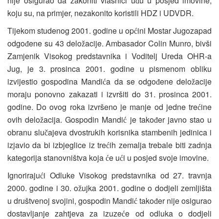
nije osigurao da zakoniti vlasnici u
u u posjed imovine,
đ
koju su, na primjer, nezakonito koristili HDZ i UDVDR.
Tijekom studenog 2001. godine u op
ini Mostar Jugozapad
ć
odgo
ene su 43 delo
acije. Ambasador Colin Munro, bivši
đ
ž
Zamjenik Visokog predstavnika i Voditelj Ureda OHR-a
Jug, je 3. prosinca 2001. godine u pismenom obliku
izvijestio gospodina Mandi
a da se odgo
ene delo
acije
ć
đ
ž
moraju ponovno zakazati i izvršiti do 31. prosinca 2001.
godine. Do ovog roka izvršeno je manje od jedne tre
ine
ć
ovih delo
acija. Gospodin Mandi
je tako
er javno stao u
ž
ć
đ
obranu slu
ajeva dvostrukih korisnika stambenih jedinica i
č
izjavio da bi izbjeglice iz tre
ih zemalja trebale biti zadnja
ć
kategorija stanovništva koja
e u
i u posjed svoje imovine.
ć
ć
Ignoriraju
i Odluke Visokog predstavnika od 27. travnja
ć
2000. godine i 30. o
ujka 2001. godine o dodjeli zemljišta
ž
u društvenoj svojini, gospodin Mandi
tako
er nije osigurao
ć
đ
dostavljanje zahtjeva za izuze
e od odluka o dodjeli
ć